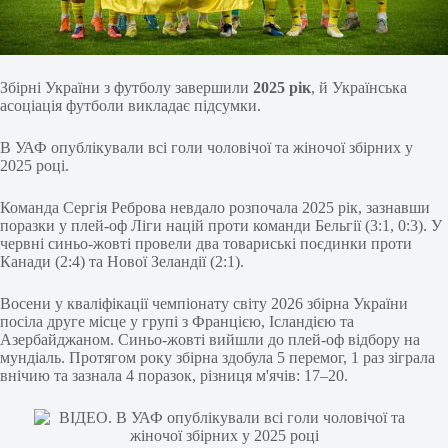
Збірні України з футболу завершили
2025 рік
, й Українська
асоціація футболи викладає підсумки.
В УАФ опублікували всі голи чоловічої та жіночої збірних у
2025 році.
Команда Сергія Реброва невдало розпочала 2025 рік, зазнавши
поразки у плей-оф Ліги націй проти команди Бельгії (3:1, 0:3). У
червні синьо-жовті провели два товариські поєдинки проти
Канади (2:4) та Нової Зеландії (2:1).
Восени у кваліфікації чемпіонату світу 2026 збірна України
посіла друге місце у групі з Францією, Ісландією та
Азербайджаном. Синьо-жовті вийшли до плей-оф відбору на
мундіаль. Протягом року збірна здобула 5 перемог, 1 раз зіграла
внічию та зазнала 4 поразок, різниця м'ячів: 17–20.