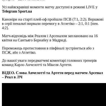
Усі найяскравіші моменти матчу доступні в режимі LIVE у
Telegram Sport.ua
Каноніри на старті плей-оф пройшли ПСВ (7:1, 2:2). Вершкові
в серії пенальті вирвали перемогу в Атлетіко – 2:1, 0:1 [пен.
4:2].
Матч-відповідь між Реалом і Арсеналом заплановано на 16
квітня на Сантьяго Бернабеу в Мадриді.
Переможець протистояння в півфіналі зустрінеться або з
ПСЖ, або з Атлетіко.
До вашої уваги передматчеві коментарі головних тренерів
команд Карло Анчелотті та Мікеля Артети.
ВІДЕО. Слова Анчелотті та Артети перед матчем Арсенал
– Реал в ЛЧ