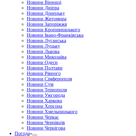
Новини Вінниці
Новини Дніпра
Новини Донецьку
Новини Житомира
Новини Запоріжжя
Новини Кропивницького
Новини Івано-Франківська
Новини Луганська
Новини Луцьку
Новини Львова
Новини Миколаїва
Новини Одеси
Новини Полтави
Новини Рівного
Новини Сімферополя
Новини Сум
Новини Тернополя
Новини Ужгорода
Новини Харкова
Новини Херсона
Новини Хмельницького
Новини Черкас
Новини Чернівців
Новини Чернігова
Погода