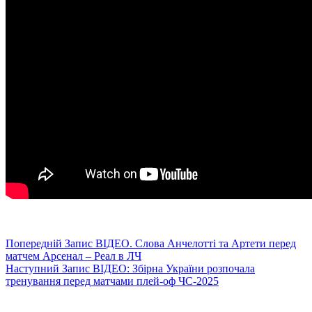
Попередній
Запис
ВІДЕО. Слова Анчелотті та Артети перед
матчем Арсенал – Реал в ЛЧ
Наступний
Запис
ВІДЕО: Збірна України розпочала
тренування перед матчами плей-оф ЧС-2025