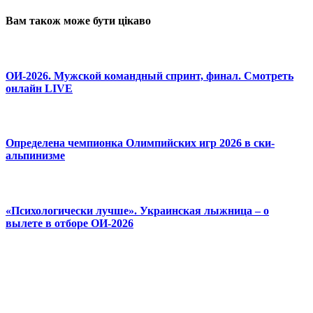
Вам також може бути цікаво
ОИ-2026. Мужской командный спринт, финал. Смотреть
онлайн LIVE
Определена чемпионка Олимпийских игр 2026 в ски-
альпинизме
«Психологически лучше». Украинская лыжница – о
вылете в отборе ОИ-2026
© 2025 Новини України | Останні новини в Україні
Реклама: sale@portal24.org.ua