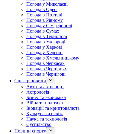
Погода у Миколаєві
Погода в Одесі
Погода в Полтаві
Погода в Рівному
Погода у Сімферополі
Погода в Сумах
Погода в Тернополі
Погода в Ужгороді
Погода у Харкові
Погода у Херсоні
Погода в Хмельницькому
Погода в Черкасах
Погода в Чернівцях
Погода в Чернігові
Спектр новини
Авто та автоспорт
Астрологія
Бізнес та економіка
Війна та політика
Іноваціії та криптовалюта
Культура та освіта
Наука та технологія
Суспільство
Новини спорту