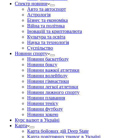
Спектр новини
Авто та автоспорт
Астрологія
Бізнес та економіка
Війна та політика
Іноваціії та криптовалюта
Культура та освіта
Наука та технологія
Суспільство
Новини спорту
Новини баскетболу
Новини боксу
Новини важкої атлетики
Новини волейболу
Новини гімнастики
Новини легкої атлетики
Новини лижного спорту
Новини плавання
Новини тенісу
Новини футболу
Новини хокею
Курс валют в Україні
Карта
Карта бойових дій Deep State
Карта повітряних тривог в Україні