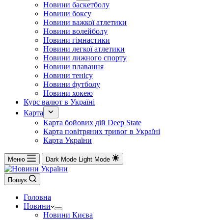
Новини баскетболу
Новини боксу
Новини важкої атлетики
Новини волейболу
Новини гімнастики
Новини легкої атлетики
Новини лижного спорту
Новини плавання
Новини тенісу
Новини футболу
Новини хокею
Курс валют в Україні
Карта
Карта бойових дій Deep State
Карта повітряних тривог в Україні
Карта України
Меню
Dark Mode
Light Mode
Пошук
Головна
Новини
Новини Києва