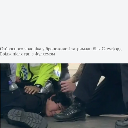
Озброєного чоловіка у бронежилеті затримали біля Стемфорд
Брідж після гри з Фулхемом