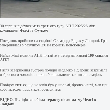
30 серпня відбувся матч третього туру АПЛ 2025/26 між
командами
Челсі
та
Фулхем
.
Поєдинок пройшов на стадіоні Стемфорд Брідж у Лондоні. Гра
завершилася з рахунком 2:0 на користь пенсіонерів.
Найсвіжіші новини АПЛ читайте у Telegram-каналі
100 хвилин
АПЛ
Після завершення зустрічі поліція недалеко від арени затримала
озброєного чоловіка, поки вболівальники залишали стадіон.
Повідомляється, що чоловік був у шоломі, бронежилеті, мав при
собі пістолет і додаткові боєприпаси.
ВІДЕО. Поліція запобігла теракту після матчу Челсі в
Лондоні