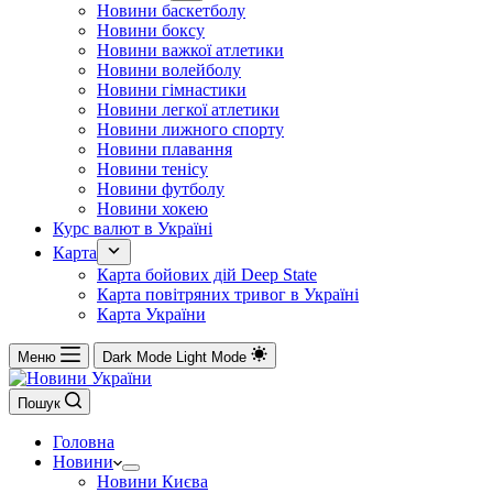
Новини баскетболу
Новини боксу
Новини важкої атлетики
Новини волейболу
Новини гімнастики
Новини легкої атлетики
Новини лижного спорту
Новини плавання
Новини тенісу
Новини футболу
Новини хокею
Курс валют в Україні
Карта
Карта бойових дій Deep State
Карта повітряних тривог в Україні
Карта України
Меню
Dark Mode
Light Mode
Пошук
Головна
Новини
Новини Києва