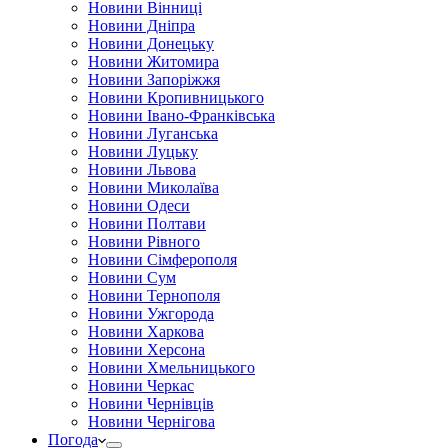
Новини Вінниці
Новини Дніпра
Новини Донецьку
Новини Житомира
Новини Запоріжжя
Новини Кропивницького
Новини Івано-Франківська
Новини Луганська
Новини Луцьку
Новини Львова
Новини Миколаїва
Новини Одеси
Новини Полтави
Новини Рівного
Новини Сімферополя
Новини Сум
Новини Тернополя
Новини Ужгорода
Новини Харкова
Новини Херсона
Новини Хмельницького
Новини Черкас
Новини Чернівців
Новини Чернігова
Погода