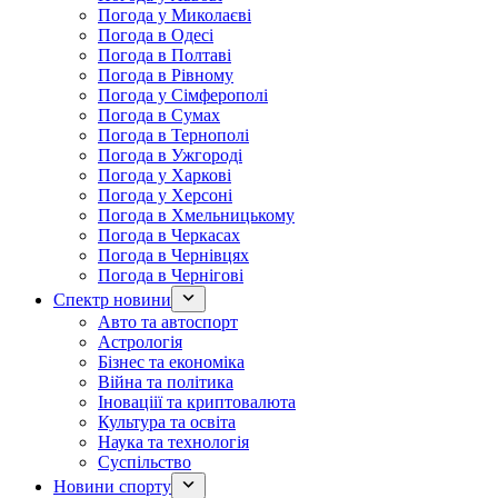
Погода у Миколаєві
Погода в Одесі
Погода в Полтаві
Погода в Рівному
Погода у Сімферополі
Погода в Сумах
Погода в Тернополі
Погода в Ужгороді
Погода у Харкові
Погода у Херсоні
Погода в Хмельницькому
Погода в Черкасах
Погода в Чернівцях
Погода в Чернігові
Спектр новини
Авто та автоспорт
Астрологія
Бізнес та економіка
Війна та політика
Іноваціії та криптовалюта
Культура та освіта
Наука та технологія
Суспільство
Новини спорту