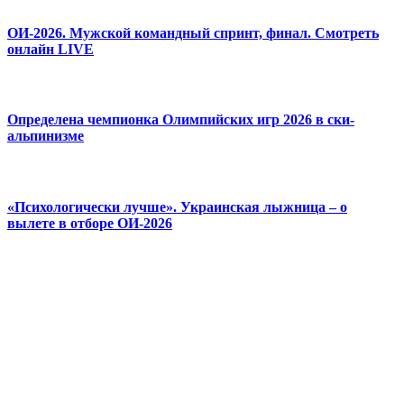
ОИ-2026. Мужской командный спринт, финал. Смотреть
онлайн LIVE
Определена чемпионка Олимпийских игр 2026 в ски-
альпинизме
«Психологически лучше». Украинская лыжница – о
вылете в отборе ОИ-2026
© 2025 Новини України | Останні новини в Україні
Реклама: sale@portal24.org.ua