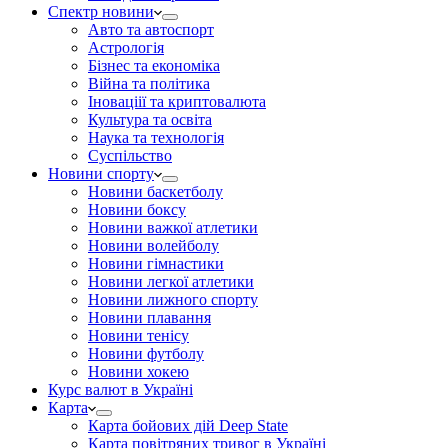
Спектр новини
Авто та автоспорт
Астрологія
Бізнес та економіка
Війна та політика
Іноваціії та криптовалюта
Культура та освіта
Наука та технологія
Суспільство
Новини спорту
Новини баскетболу
Новини боксу
Новини важкої атлетики
Новини волейболу
Новини гімнастики
Новини легкої атлетики
Новини лижного спорту
Новини плавання
Новини тенісу
Новини футболу
Новини хокею
Курс валют в Україні
Карта
Карта бойових дій Deep State
Карта повітряних тривог в Україні