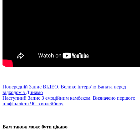
Попередній
Запис
ВІДЕО. Велике інтервʼю Ваната перед
відходом з Динамо
Наступний
Запис
З емоційним камбеком. Визначено першого
півфіналіста ЧС з волейболу
Вам також може бути цікаво