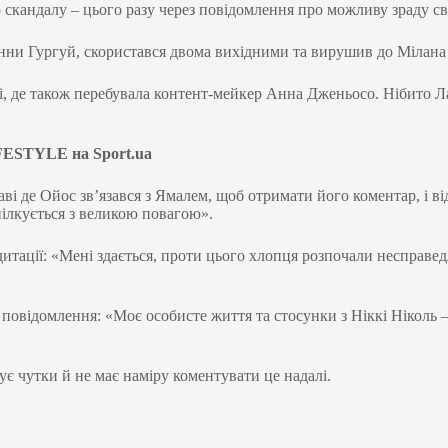
скандалу – цього разу через повідомлення про можливу зраду сво
нни Гургуй, скористався двома вихідними та вирушив до Мілана 
, де також перебувала контент-мейкер Анна Дженьосо. Нібито Лам
FESTYLE на Sport.ua
аві де Ойос зв’язався з Ямалем, щоб отримати його коментар, і в
пілкується з великою повагою».
итації: «Мені здається, проти цього хлопця розпочали несправедл
повідомлення: «Моє особисте життя та стосунки з Ніккі Ніколь – 
ує чутки й не має наміру коментувати це надалі.