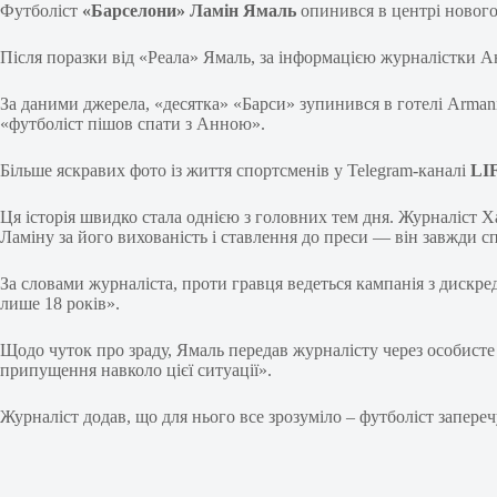
Футболіст
«Барселони» Ламін Ямаль
опинився в центрі нового 
Після поразки від «Реала» Ямаль, за інформацією журналістки А
За даними джерела, «десятка» «Барси» зупинився в готелі Armani
«футболіст пішов спати з Анною».
Більше яскравих фото із життя спортсменів у Telegram-каналі
LI
Ця історія швидко стала однією з головних тем дня. Журналіст Х
Ламіну за його вихованість і ставлення до преси — він завжди с
За словами журналіста, проти гравця ведеться кампанія з дискред
лише 18 років».
Щодо чуток про зраду, Ямаль передав журналісту через особисте 
припущення навколо цієї ситуації».
Журналіст додав, що для нього все зрозуміло – футболіст запереч