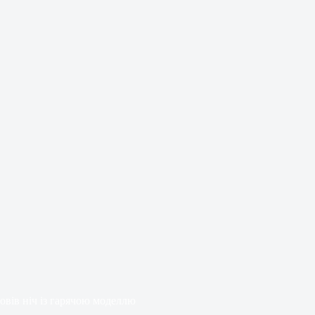
овів ніч із гарячою моделлю