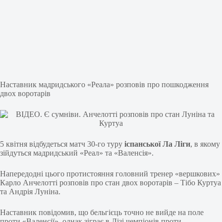
Наставник мадридського «Реала» розповів про пошкодження
двох воротарів
5 квітня відбудеться матч 30-го туру
іспанської Ла Ліги
, в якому
зійдуться мадридський «Реал» та «Валенсія».
Напередодні цього протистояння головний тренер «вершкових»
Карло Анчелотті розповів про стан двох воротарів – Тібо Куртуа
та Андрія Луніна.
Наставник повідомив, що бельгієць точно не вийде на поле
проти «Валенсії», однак зіграє в Лізі чемпіонів проти