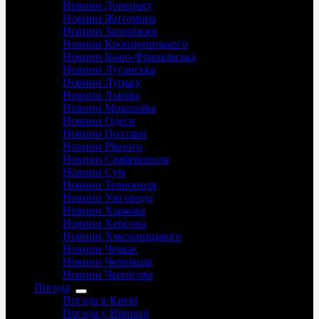
Новини Донецьку
Новини Житомира
Новини Запоріжжя
Новини Кропивницького
Новини Івано-Франківська
Новини Луганська
Новини Луцьку
Новини Львова
Новини Миколаїва
Новини Одеси
Новини Полтави
Новини Рівного
Новини Сімферополя
Новини Сум
Новини Тернополя
Новини Ужгорода
Новини Харкова
Новини Херсона
Новини Хмельницького
Новини Черкас
Новини Чернівців
Новини Чернігова
Погода
Погода в Києві
Погода у Вінниці