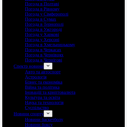
Погода в Полтаві
Погода в Рівному
Погода у Сімферополі
Погода в Сумах
Погода в Тернополі
Погода в Ужгороді
Погода у Харкові
Погода у Херсоні
Погода в Хмельницькому
Погода в Черкасах
Погода в Чернівцях
Погода в Чернігові
Спектр новини
Авто та автоспорт
Астрологія
Бізнес та економіка
Війна та політика
Іноваціії та криптовалюта
Культура та освіта
Наука та технологія
Суспільство
Новини спорту
Новини баскетболу
Новини боксу