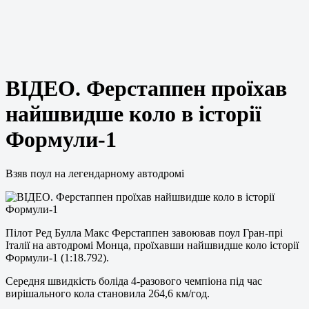
ВІДЕО. Ферстаппен проїхав
найшвидше коло в історії
Формули-1
Взяв поул на легендарному автодромі
Пілот Ред Булла Макс Ферстаппен завоював поул Гран-прі
Італії на автодромі Монца, проїхавши найшвидше коло історії
Формули-1 (1:18.792).
Середня швидкість боліда 4-разового чемпіона під час
вирішального кола становила 264,6 км/год.