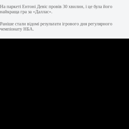
На паркеті Ентоні Девіс провів 30 хвилин, і це була його
найкраща гра за «Даллас».
Раніше стали відомі результати ігрового дня регулярного
чемпіонату НБА.