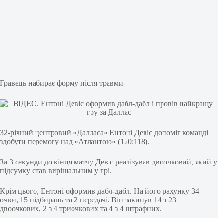
Гравець набирає форму після травми
32-річний центровий «Далласа» Ентоні Девіс допоміг команді
здобути перемогу над «Атлантою» (120:118).
За 3 секунди до кінця матчу Девіс реалізував двоочковий, який у
підсумку став вирішальним у грі.
Крім цього, Ентоні оформив дабл-дабл. На його рахунку 34
очки, 15 підбирань та 2 передачі. Він закинув 14 з 23
двоочкових, 2 з 4 триочкових та 4 з 4 штрафних.