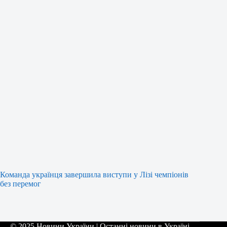
Команда українця завершила виступи у Лізі чемпіонів
без перемог
© 2025 Новини України | Останні новини в Україні