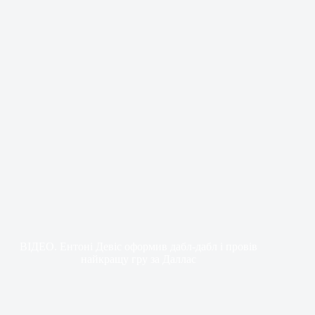
ВІДЕО. Ентоні Девіс оформив дабл-дабл і провів
найкращу гру за Даллас