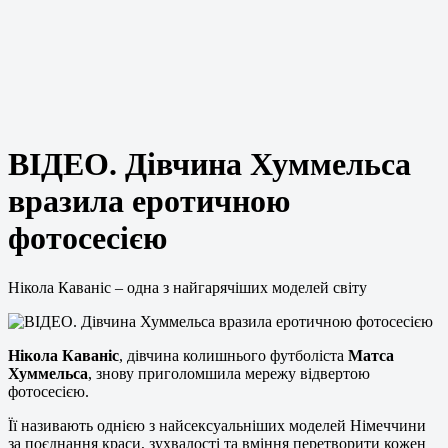
ВІДЕО. Дівчина Хуммельса
вразила еротичною
фотосесією
Нікола Каваніс – одна з найгарячіших моделей світу
Нікола Каваніс
, дівчина колишнього футболіста
Матса
Хуммельса
, знову приголомшила мережу відвертою
фотосесією.
Її називають однією з найсексуальніших моделей Німеччини
за поєднання краси, зухвалості та вміння перетворити кожен