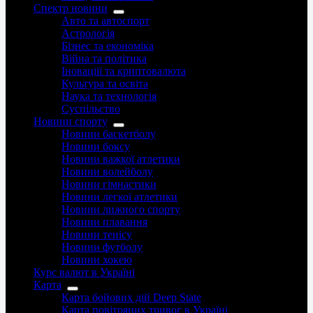
Спектр новини
Авто та автоспорт
Астрологія
Бізнес та економіка
Війна та політика
Іноваціії та криптовалюта
Культура та освіта
Наука та технологія
Суспільство
Новини спорту
Новини баскетболу
Новини боксу
Новини важкої атлетики
Новини волейболу
Новини гімнастики
Новини легкої атлетики
Новини лижного спорту
Новини плавання
Новини тенісу
Новини футболу
Новини хокею
Курс валют в Україні
Карта
Карта бойових дій Deep State
Карта повітряних тривог в Україні