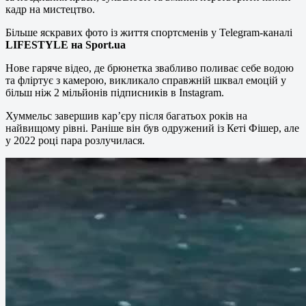
кадр на мистецтво.
Більше яскравих фото із життя спортсменів у Telegram-каналі
LIFESTYLE на Sport.ua
Нове гаряче відео, де брюнетка звабливо поливає себе водою
та фліртує з камерою, викликало справжній шквал емоцій у
більш ніж 2 мільйонів підписників в Instagram.
Хуммельс завершив кар’єру після багатьох років на
найвищому рівні. Раніше він був одружений із Кеті Фішер, але
у 2022 році пара розлучилася.