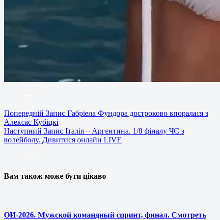
Попередній
Запис
Габріела Фундора достроково впоралася з
Алексас Кубіцкі
Наступний
Запис
Італія – Аргентина. 1/8 фіналу ЧС з
волейболу. Дивитися онлайн LIVE
Вам також може бути цікаво
ОИ-2026. Мужской командный спринт, финал. Смотреть