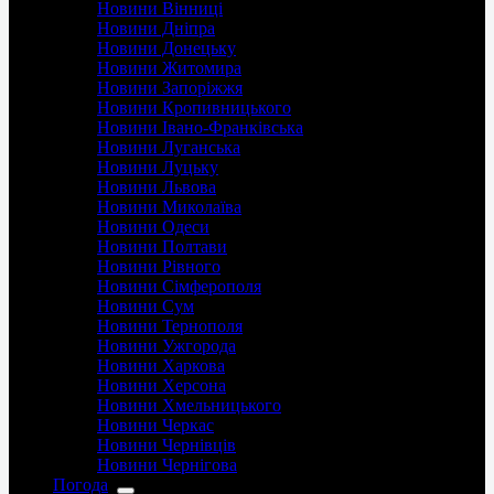
Новини Вінниці
Новини Дніпра
Новини Донецьку
Новини Житомира
Новини Запоріжжя
Новини Кропивницького
Новини Івано-Франківська
Новини Луганська
Новини Луцьку
Новини Львова
Новини Миколаїва
Новини Одеси
Новини Полтави
Новини Рівного
Новини Сімферополя
Новини Сум
Новини Тернополя
Новини Ужгорода
Новини Харкова
Новини Херсона
Новини Хмельницького
Новини Черкас
Новини Чернівців
Новини Чернігова
Погода