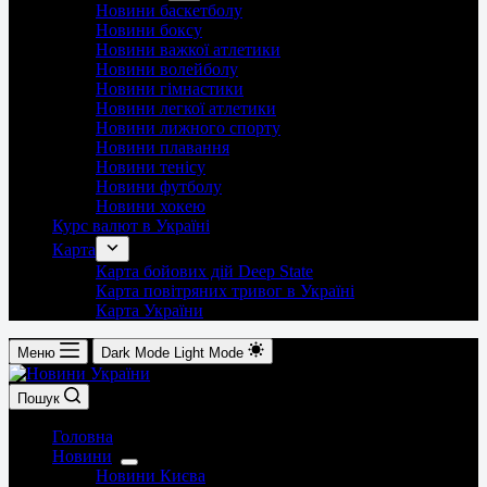
Новини баскетболу
Новини боксу
Новини важкої атлетики
Новини волейболу
Новини гімнастики
Новини легкої атлетики
Новини лижного спорту
Новини плавання
Новини тенісу
Новини футболу
Новини хокею
Курс валют в Україні
Карта
Карта бойових дій Deep State
Карта повітряних тривог в Україні
Карта України
Меню
Dark Mode
Light Mode
Пошук
Головна
Новини
Новини Києва