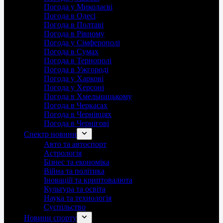
Погода у Миколаєві
Погода в Одесі
Погода в Полтаві
Погода в Рівному
Погода у Сімферополі
Погода в Сумах
Погода в Тернополі
Погода в Ужгороді
Погода у Харкові
Погода у Херсоні
Погода в Хмельницькому
Погода в Черкасах
Погода в Чернівцях
Погода в Чернігові
Спектр новини
Авто та автоспорт
Астрологія
Бізнес та економіка
Війна та політика
Іноваціії та криптовалюта
Культура та освіта
Наука та технологія
Суспільство
Новини спорту