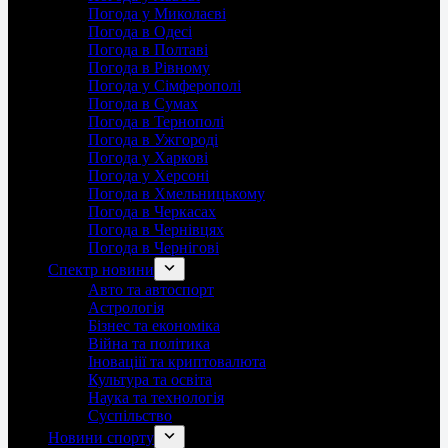
Погода у Миколаєві
Погода в Одесі
Погода в Полтаві
Погода в Рівному
Погода у Сімферополі
Погода в Сумах
Погода в Тернополі
Погода в Ужгороді
Погода у Харкові
Погода у Херсоні
Погода в Хмельницькому
Погода в Черкасах
Погода в Чернівцях
Погода в Чернігові
Спектр новини
Авто та автоспорт
Астрологія
Бізнес та економіка
Війна та політика
Іноваціії та криптовалюта
Культура та освіта
Наука та технологія
Суспільство
Новини спорту