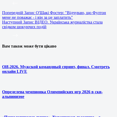
Попередній
Запис
О'Шакі Фостер: "Відчуваю, що Фултон
мене не поважає - і він за це заплатить"
Наступний
Запис
ВІДЕО. Українська журналістка стала
свідком шокуючих подій
Вам також може бути цікаво
ОИ-2026. Мужской командный спринт, финал. Смотреть
онлайн LIVE
Определена чемпионка Олимпийских игр 2026 в ски-
альпинизме