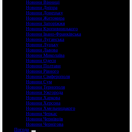
Новини Вінниці
Новини Дніпра
Новини Донецьку
Новини Житомира
Новини Запоріжжя
Новини Кропивницького
Новини Івано-Франківська
Новини Луганська
Новини Луцьку
Новини Львова
Новини Миколаїва
Новини Одеси
Новини Полтави
Новини Рівного
Новини Сімферополя
Новини Сум
Новини Тернополя
Новини Ужгорода
Новини Харкова
Новини Херсона
Новини Хмельницького
Новини Черкас
Новини Чернівців
Новини Чернігова
Погода