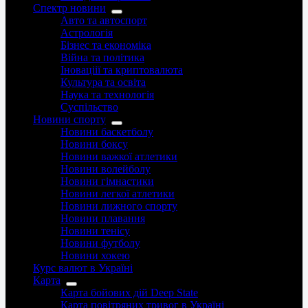
Спектр новини
Авто та автоспорт
Астрологія
Бізнес та економіка
Війна та політика
Іноваціії та криптовалюта
Культура та освіта
Наука та технологія
Суспільство
Новини спорту
Новини баскетболу
Новини боксу
Новини важкої атлетики
Новини волейболу
Новини гімнастики
Новини легкої атлетики
Новини лижного спорту
Новини плавання
Новини тенісу
Новини футболу
Новини хокею
Курс валют в Україні
Карта
Карта бойових дій Deep State
Карта повітряних тривог в Україні