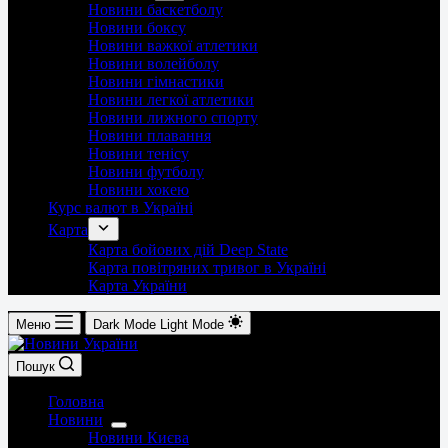
Новини баскетболу
Новини боксу
Новини важкої атлетики
Новини волейболу
Новини гімнастики
Новини легкої атлетики
Новини лижного спорту
Новини плавання
Новини тенісу
Новини футболу
Новини хокею
Курс валют в Україні
Карта
Карта бойових дій Deep State
Карта повітряних тривог в Україні
Карта України
Меню
Dark Mode
Light Mode
Пошук
Головна
Новини
Новини Києва