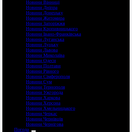
Новини Вінниці
Новини Дніпра
Новини Донецьку
Новини Житомира
Новини Запоріжжя
Новини Кропивницького
Новини Івано-Франківська
Новини Луганська
Новини Луцьку
Новини Львова
Новини Миколаїва
Новини Одеси
Новини Полтави
Новини Рівного
Новини Сімферополя
Новини Сум
Новини Тернополя
Новини Ужгорода
Новини Харкова
Новини Херсона
Новини Хмельницького
Новини Черкас
Новини Чернівців
Новини Чернігова
Погода