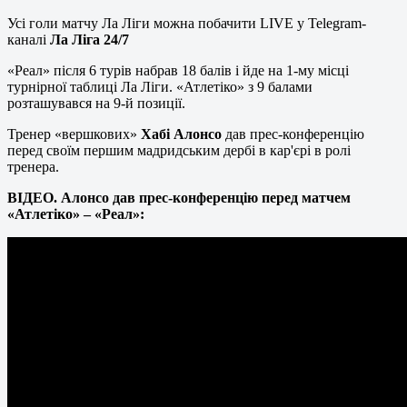
Усі голи матчу Ла Ліги можна побачити LIVE у Telegram-
каналі
Ла Ліга 24/7
«Реал» після 6 турів набрав 18 балів і йде на 1-му місці
турнірної таблиці Ла Ліги. «Атлетіко» з 9 балами
розташувався на 9-й позиції.
Тренер «вершкових»
Хабі Алонсо
дав прес-конференцію
перед своїм першим мадридським дербі в кар'єрі в ролі
тренера.
ВІДЕО. Алонсо дав прес-конференцію перед матчем
«Атлетіко» – «Реал»: