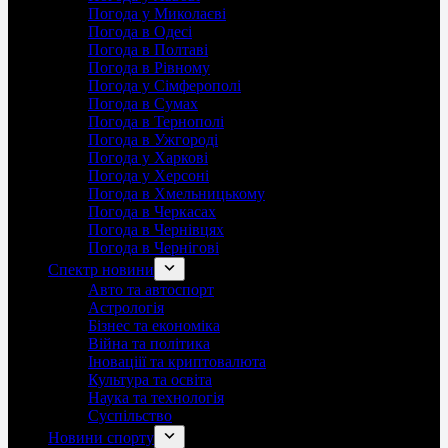
Погода у Миколаєві
Погода в Одесі
Погода в Полтаві
Погода в Рівному
Погода у Сімферополі
Погода в Сумах
Погода в Тернополі
Погода в Ужгороді
Погода у Харкові
Погода у Херсоні
Погода в Хмельницькому
Погода в Черкасах
Погода в Чернівцях
Погода в Чернігові
Спектр новини
Авто та автоспорт
Астрологія
Бізнес та економіка
Війна та політика
Іноваціії та криптовалюта
Культура та освіта
Наука та технологія
Суспільство
Новини спорту