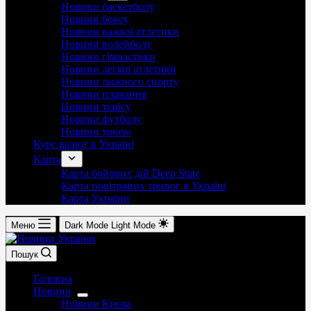
Новини баскетболу
Новини боксу
Новини важкої атлетики
Новини волейболу
Новини гімнастики
Новини легкої атлетики
Новини лижного спорту
Новини плавання
Новини тенісу
Новини футболу
Новини хокею
Курс валют в Україні
Карта
Карта бойових дій Deep State
Карта повітряних тривог в Україні
Карта України
Меню
Dark Mode
Light Mode
Пошук
Головна
Новини
Новини Києва