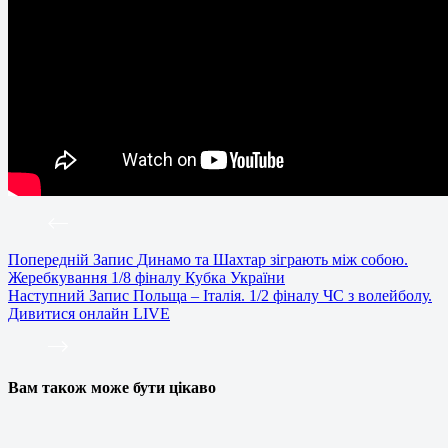
Попередній
Запис
Динамо та Шахтар зіграють між собою.
Жеребкування 1/8 фіналу Кубка України
Наступний
Запис
Польща – Італія. 1/2 фіналу ЧС з волейболу.
Дивитися онлайн LIVE
Вам також може бути цікаво