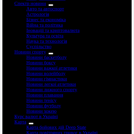
Спектр новини
Авто та автоспорт
Астрологія
Бізнес та економіка
Війна та політика
Іноваціії та криптовалюта
Культура та освіта
Наука та технологія
Суспільство
Новини спорту
Новини баскетболу
Новини боксу
Новини важкої атлетики
Новини волейболу
Новини гімнастики
Новини легкої атлетики
Новини лижного спорту
Новини плавання
Новини тенісу
Новини футболу
Новини хокею
Курс валют в Україні
Карта
Карта бойових дій Deep State
Карта повітряних тривог в Україні