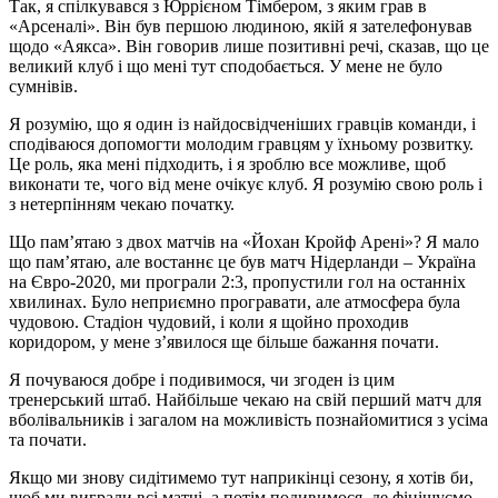
Так, я спілкувався з Юррієном Тімбером, з яким грав в
«Арсеналі». Він був першою людиною, якій я зателефонував
щодо «Аякса». Він говорив лише позитивні речі, сказав, що це
великий клуб і що мені тут сподобається. У мене не було
сумнівів.
Я розумію, що я один із найдосвідченіших гравців команди, і
сподіваюся допомогти молодим гравцям у їхньому розвитку.
Це роль, яка мені підходить, і я зроблю все можливе, щоб
виконати те, чого від мене очікує клуб. Я розумію свою роль і
з нетерпінням чекаю початку.
Що пам’ятаю з двох матчів на «Йохан Кройф Арені»? Я мало
що пам’ятаю, але востаннє це був матч Нідерланди – Україна
на Євро-2020, ми програли 2:3, пропустили гол на останніх
хвилинах. Було неприємно програвати, але атмосфера була
чудовою. Стадіон чудовий, і коли я щойно проходив
коридором, у мене з’явилося ще більше бажання почати.
Я почуваюся добре і подивимося, чи згоден із цим
тренерський штаб. Найбільше чекаю на свій перший матч для
вболівальників і загалом на можливість познайомитися з усіма
та почати.
Якщо ми знову сидітимемо тут наприкінці сезону, я хотів би,
щоб ми виграли всі матчі, а потім подивимося, де фінішуємо.