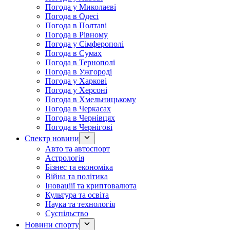
Погода у Миколаєві
Погода в Одесі
Погода в Полтаві
Погода в Рівному
Погода у Сімферополі
Погода в Сумах
Погода в Тернополі
Погода в Ужгороді
Погода у Харкові
Погода у Херсоні
Погода в Хмельницькому
Погода в Черкасах
Погода в Чернівцях
Погода в Чернігові
Спектр новини
Авто та автоспорт
Астрологія
Бізнес та економіка
Війна та політика
Іноваціії та криптовалюта
Культура та освіта
Наука та технологія
Суспільство
Новини спорту