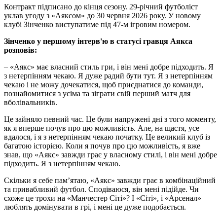
Контракт підписано до кінця сезону. 29-річний футболіст
уклав угоду з «Аяксом» до 30 червня 2026 року. У новому
клубі Зінченко виступатиме під 47-м ігровим номером.
Зінченко у першому інтерв'ю в статусі гравця Аякса
розповів:
– «Аякс» має власний стиль гри, і він мені добре підходить. Я
з нетерпінням чекаю. Я дуже радий бути тут. Я з нетерпінням
чекаю і не можу дочекатися, щоб приєднатися до команди,
познайомитися з усіма та зіграти свій перший матч для
вболівальників.
Це зайняло певний час. Це були напружені дні з того моменту,
як я вперше почув про цю можливість. Але, на щастя, усе
вдалося, і я з нетерпінням чекаю початку. Це великий клуб із
багатою історією. Коли я почув про цю можливість, я вже
знав, що «Аякс» завжди грає у власному стилі, і він мені добре
підходить. Я з нетерпінням чекаю.
Скільки я себе пам’ятаю, «Аякс» завжди грає в комбінаційний
та привабливий футбол. Сподіваюся, він мені підійде. Чи
схоже це трохи на «Манчестер Сіті»? І «Сіті», і «Арсенал»
люблять домінувати в грі, і мені це дуже подобається.