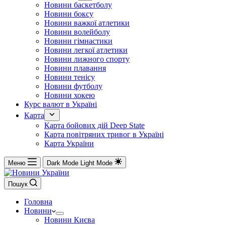
Новини баскетболу
Новини боксу
Новини важкої атлетики
Новини волейболу
Новини гімнастики
Новини легкої атлетики
Новини лижного спорту
Новини плавання
Новини тенісу
Новини футболу
Новини хокею
Курс валют в Україні
Карта
Карта бойових дій Deep State
Карта повітряних тривог в Україні
Карта України
Меню
Dark Mode
Light Mode
Пошук
Головна
Новини
Новини Києва