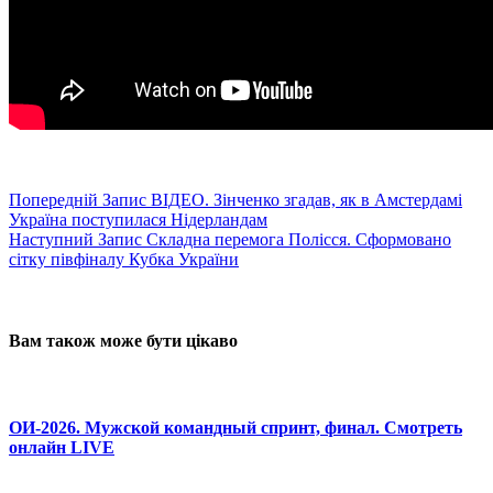
Попередній
Запис
ВІДЕО. Зінченко згадав, як в Амстердамі
Україна поступилася Нідерландам
Наступний
Запис
Складна перемога Полісся. Сформовано
сітку півфіналу Кубка України
Вам також може бути цікаво
ОИ-2026. Мужской командный спринт, финал. Смотреть
онлайн LIVE