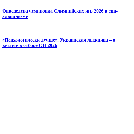
Определена чемпионка Олимпийских игр 2026 в ски-
альпинизме
«Психологически лучше». Украинская лыжница – о
вылете в отборе ОИ-2026
© 2025 Новини України | Останні новини в Україні
Реклама: sale@portal24.org.ua