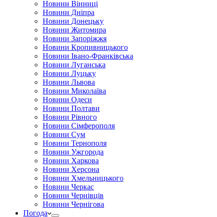
Новини Вінниці
Новини Дніпра
Новини Донецьку
Новини Житомира
Новини Запоріжжя
Новини Кропивницького
Новини Івано-Франківська
Новини Луганська
Новини Луцьку
Новини Львова
Новини Миколаїва
Новини Одеси
Новини Полтави
Новини Рівного
Новини Сімферополя
Новини Сум
Новини Тернополя
Новини Ужгорода
Новини Харкова
Новини Херсона
Новини Хмельницького
Новини Черкас
Новини Чернівців
Новини Чернігова
Погода