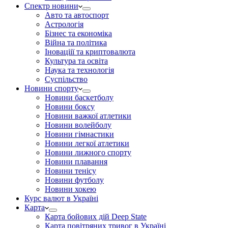
Спектр новини
Авто та автоспорт
Астрологія
Бізнес та економіка
Війна та політика
Іноваціії та криптовалюта
Культура та освіта
Наука та технологія
Суспільство
Новини спорту
Новини баскетболу
Новини боксу
Новини важкої атлетики
Новини волейболу
Новини гімнастики
Новини легкої атлетики
Новини лижного спорту
Новини плавання
Новини тенісу
Новини футболу
Новини хокею
Курс валют в Україні
Карта
Карта бойових дій Deep State
Карта повітряних тривог в Україні