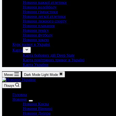
Новини важкої атлетики
Новини волейболу
Новини гімнастики
Новини легкої атлетики
Новини лижного спорту
Новини плавання
Новини тенісу
Новини футболу
Новини хокею
Курс валют в Україні
Карта
Карта бойових дій Deep State
Карта повітряних тривог в Україні
Карта України
Меню
Dark Mode
Light Mode
Пошук
Головна
Новини
Новини Києва
Новини Вінниці
Новини Дніпра