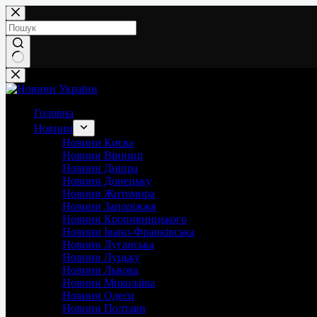
Перейти
до
вмісту
Немає
результатів
Головна
Новини
Новини Києва
Новини Вінниці
Новини Дніпра
Новини Донецьку
Новини Житомира
Новини Запоріжжя
Новини Кропивницького
Новини Івано-Франківська
Новини Луганська
Новини Луцьку
Новини Львова
Новини Миколаїва
Новини Одеси
Новини Полтави