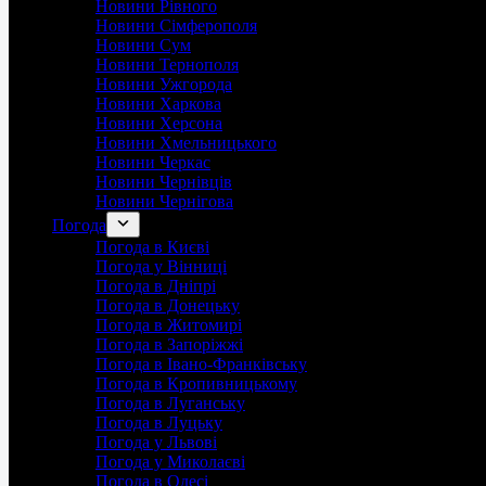
Новини Рівного
Новини Сімферополя
Новини Сум
Новини Тернополя
Новини Ужгорода
Новини Харкова
Новини Херсона
Новини Хмельницького
Новини Черкас
Новини Чернівців
Новини Чернігова
Погода
Погода в Києві
Погода у Вінниці
Погода в Дніпрі
Погода в Донецьку
Погода в Житомирі
Погода в Запоріжжі
Погода в Івано-Франківську
Погода в Кропивницькому
Погода в Луганську
Погода в Луцьку
Погода у Львові
Погода у Миколаєві
Погода в Одесі