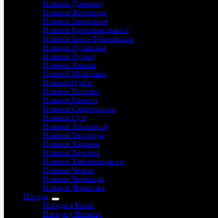
Новини Донецьку
Новини Житомира
Новини Запоріжжя
Новини Кропивницького
Новини Івано-Франківська
Новини Луганська
Новини Луцьку
Новини Львова
Новини Миколаїва
Новини Одеси
Новини Полтави
Новини Рівного
Новини Сімферополя
Новини Сум
Новини Тернополя
Новини Ужгорода
Новини Харкова
Новини Херсона
Новини Хмельницького
Новини Черкас
Новини Чернівців
Новини Чернігова
Погода
Погода в Києві
Погода у Вінниці