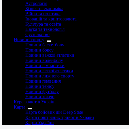
Астрологія
Бізнес та економіка
Війна та політика
Іноваціії та криптовалюта
Культура та освіта
Наука та технологія
Суспільство
Новини спорту
Новини баскетболу
Новини боксу
Новини важкої атлетики
Новини волейболу
Новини гімнастики
Новини легкої атлетики
Новини лижного спорту
Новини плавання
Новини тенісу
Новини футболу
Новини хокею
Курс валют в Україні
Карта
Карта бойових дій Deep State
Карта повітряних тривог в Україні
Карта України