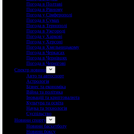
Погода в Полтаві
Погода в Рівному
Погода у Сімферополі
Погода в Сумах
Погода в Тернополі
Погода в Ужгороді
Погода у Харкові
Погода у Херсоні
Погода в Хмельницькому
Погода в Черкасах
Погода в Чернівцях
Погода в Чернігові
Спектр новини
Авто та автоспорт
Астрологія
Бізнес та економіка
Війна та політика
Іноваціії та криптовалюта
Культура та освіта
Наука та технологія
Суспільство
Новини спорту
Новини баскетболу
Новини боксу