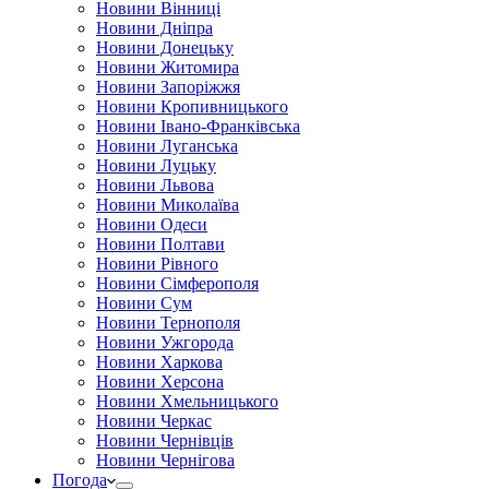
Новини Вінниці
Новини Дніпра
Новини Донецьку
Новини Житомира
Новини Запоріжжя
Новини Кропивницького
Новини Івано-Франківська
Новини Луганська
Новини Луцьку
Новини Львова
Новини Миколаїва
Новини Одеси
Новини Полтави
Новини Рівного
Новини Сімферополя
Новини Сум
Новини Тернополя
Новини Ужгорода
Новини Харкова
Новини Херсона
Новини Хмельницького
Новини Черкас
Новини Чернівців
Новини Чернігова
Погода