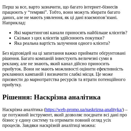
Перш за все, варто зазначити, що багато інтернет-бізнесів
працюють у “темряві”. Тобто, вони можуть збирати багато
даних, але не мають уявлення, як ці дані взаємопов’язані.
Наприклад:
Які маркетингові канали приносять найбільше клієнтів?
Скільки з цих клієнтів здійснюють покупки?
Яка реальна вартість залучення одного клієнта?
Без відповідей на ці запитання важко приймати обґрунтовані
рішення. Багато компаній інвестують величезні суми в
рекламу, але не знають, який канал дійсно приносить
прибуток. Вони не мають можливості оцінити ефективність
рекламних кампаній і визначити слабкі місця. Це може
призвести до марнотратства ресурсів та втрати потенційного
прибутку.
Рішення: Наскрізна аналітика
Наскрізна аналітика (
https://web-promo.ua/naskrizna-analityka/
) –
це потужний інструмент, який дозволяє поєднати всі дані про
бізнес у єдину систему та отримати повний огляд усіх
процесів. Завдяки наскрізній аналітиці можна: