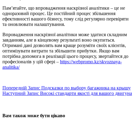
Пам’ятайте, що впровадження наскрізної аналітики – це не
одноразовий процес. Це постійний процес збільшення
ефективності вашого бізнесу, тому слід регулярно перевіряти
та оновлювати налаштування.
Впровадження наскрізної аналітики може здатися складним
завданням, але в кінцевому результаті воно окупиться.
Отримані дані дозволять вам краще розуміти своїх клієнтів,
оптимізувати витрати та збільшити прибутки. Якщо вам
потрібна допомога в реалізації цього процесу, звертайтеся до
професіоналів у цій сфері –
https://webpromo.kz/skvoznaya-
analitika/
Попередній
Запис
Подсказки по выбору багажника на крышу
Наступний
Запис
Високі стандарти якості для вашого двигуна
Вам також може бути цікаво