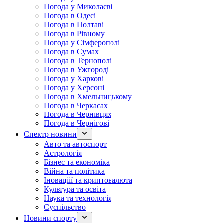
Погода у Миколаєві
Погода в Одесі
Погода в Полтаві
Погода в Рівному
Погода у Сімферополі
Погода в Сумах
Погода в Тернополі
Погода в Ужгороді
Погода у Харкові
Погода у Херсоні
Погода в Хмельницькому
Погода в Черкасах
Погода в Чернівцях
Погода в Чернігові
Спектр новини
Авто та автоспорт
Астрологія
Бізнес та економіка
Війна та політика
Іноваціії та криптовалюта
Культура та освіта
Наука та технологія
Суспільство
Новини спорту