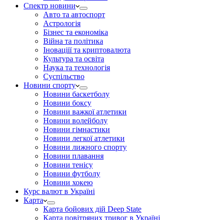
Спектр новини
Авто та автоспорт
Астрологія
Бізнес та економіка
Війна та політика
Іноваціії та криптовалюта
Культура та освіта
Наука та технологія
Суспільство
Новини спорту
Новини баскетболу
Новини боксу
Новини важкої атлетики
Новини волейболу
Новини гімнастики
Новини легкої атлетики
Новини лижного спорту
Новини плавання
Новини тенісу
Новини футболу
Новини хокею
Курс валют в Україні
Карта
Карта бойових дій Deep State
Карта повітряних тривог в Україні