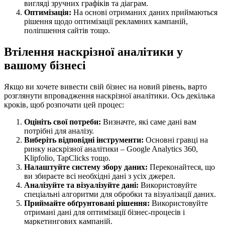
вигляді зручних графіків та діаграм.
Оптимізація:
На основі отриманих даних приймаються
рішення щодо оптимізації рекламних кампаній,
поліпшення сайтів тощо.
Втілення наскрізної аналітики у
вашому бізнесі
Якщо ви хочете вивести свій бізнес на новий рівень, варто
розглянути впровадження наскрізної аналітики. Ось декілька
кроків, щоб розпочати цей процес:
Оцініть свої потреби:
Визначте, які саме дані вам
потрібні для аналізу.
Виберіть відповідні інструменти:
Основні гравці на
ринку наскрізної аналітики – Google Analytics 360,
Klipfolio, TapClicks тощо.
Налаштуйте систему збору даних:
Переконайтеся, що
ви збираєте всі необхідні дані з усіх джерел.
Аналізуйте та візуалізуйте дані:
Використовуйте
спеціальні алгоритми для обробки та візуалізації даних.
Приймайте обґрунтовані рішення:
Використовуйте
отримані дані для оптимізації бізнес-процесів і
маркетингових кампаній.