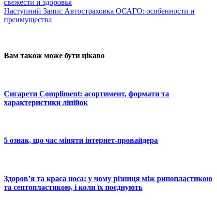
свежести и здоровья
Наступний
Запис
Автостраховка ОСАГО: особенности и
преимущества
Вам також може бути цікаво
Сигарети Compliment: асортимент, формати та
характеристики лінійок
5 ознак, що час міняти інтернет-провайдера
Здоров’я та краса носа: у чому різниця між ринопластикою
та септопластикою, і коли їх поєднують
© 2025 Новини України | Останні новини в Україні
Реклама: sale@portal24.org.ua