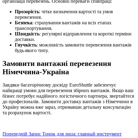
організації перевезень. Основні переваги співпраці:
Прозорість
: чітке визначення вартості та умов
перевезення.
Безпека
: страхування вантажів на всіх етапах
транспортування.
Швидкість
: регулярні відправлення та короткі терміни
доставки.
Гнучкість
: можливість замовити перевезення вантажів
будь-якого типу.
Замовити вантажні перевезення
Німеччина-Україна
Завдяки багаторічному досвіду EuroShuttle забезпечує
найкращі умови для перевезення збірних вантажів. Якщо ваш
бізнес потребує надійного логістичного партнера, звертайтеся
до професіоналів. Замовити доставку вантажів з Німеччини в
Україну можна вже зараз, отримавши детальну консультацію
та розрахунок вартості.
Попередній
Запис
Тоник для лица: главный инструмент