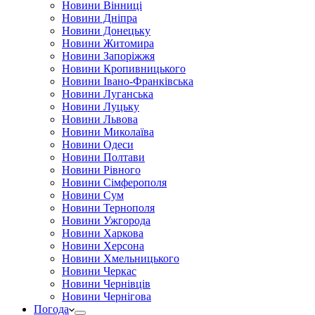
Новини Вінниці
Новини Дніпра
Новини Донецьку
Новини Житомира
Новини Запоріжжя
Новини Кропивницького
Новини Івано-Франківська
Новини Луганська
Новини Луцьку
Новини Львова
Новини Миколаїва
Новини Одеси
Новини Полтави
Новини Рівного
Новини Сімферополя
Новини Сум
Новини Тернополя
Новини Ужгорода
Новини Харкова
Новини Херсона
Новини Хмельницького
Новини Черкас
Новини Чернівців
Новини Чернігова
Погода