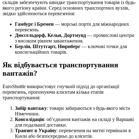
складів забезпечують швидке транспортування товарів із будь-
якого регіону країни. Серед основних транспортних вузлів,
звідки здійснюються перевезення:
Гамбург і Бремен
— морські порти для міжнародних
перевезень.
Дюссельдорф, Кельн, Дортмунд
— промислові центри
з високим рівнем завантаження.
Берлін, Штутгарт, Нюрнберг
— ключові точки для
консигнаційних товарів.
Як відбувається транспортування
вантажів?
EuroShuttle використовує гнучкий підхід до організації
перевезень, пропонуючи клієнтам кілька етапів
транспортування:
Забір вантажу
: товари забираються з будь-якого міста
Німеччини.
Консолідація
: об’єднання вантажів на складі у Варшаві
для подальшої доставки.
Транзит в Україну
: перевезення на митні термінали в
Києві або безпосередньо до клієнтів.