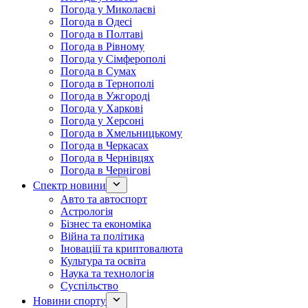
Погода у Миколаєві
Погода в Одесі
Погода в Полтаві
Погода в Рівному
Погода у Сімферополі
Погода в Сумах
Погода в Тернополі
Погода в Ужгороді
Погода у Харкові
Погода у Херсоні
Погода в Хмельницькому
Погода в Черкасах
Погода в Чернівцях
Погода в Чернігові
Спектр новини
Авто та автоспорт
Астрологія
Бізнес та економіка
Війна та політика
Іноваціії та криптовалюта
Культура та освіта
Наука та технологія
Суспільство
Новини спорту