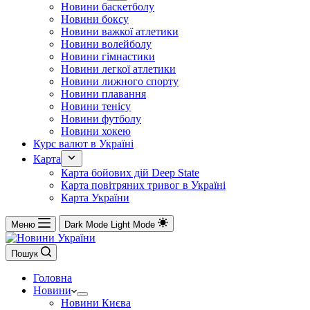
Новини баскетболу
Новини боксу
Новини важкої атлетики
Новини волейболу
Новини гімнастики
Новини легкої атлетики
Новини лижного спорту
Новини плавання
Новини тенісу
Новини футболу
Новини хокею
Курс валют в Україні
Карта
Карта бойових дій Deep State
Карта повітряних тривог в Україні
Карта України
Меню
Dark Mode
Light Mode
Пошук
Головна
Новини
Новини Києва