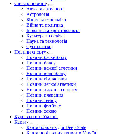
Спектр новини
Авто та автоспорт
Астрологія
Бізнес та економіка
Війна та політика
Іноваціії та криптовалюта
Культура та освіта
Наука та технологія
Суспільство
Новини спорту
Новини баскетболу
Новини боксу
Новини важкої атлетики
Новини волейболу
Новини гімнастики
Новини легкої атлетики
Новини лижного спорту
Новини плавання
Новини тенісу
Новини футболу
Новини хокею
Курс валют в Україні
Карта
Карта бойових дій Deep State
Карта повітряних тривог в Україні