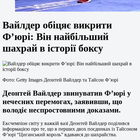
Вайлдер обіцяє викрити
Ф’юрі: Він найбільший
шахрай в історії боксу
Фото: Getty Images Деонтей Вайлдер та Тайсон Ф’юрі
Деонтей Вайлдер звинуватив Ф’юрі у
нечесних перемогах, заявивши, що
володіє неспростовними доказами.
Ексчемпіон світу у важкій вазі Деонтей Вайлдер поділився
інформацією про те, що в перших двох поєдинках із Тайсоном
Ф’юрі “Циганський король” вдавався до шахрайства.