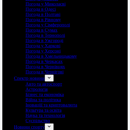
Погода у Миколаєві
Погода в Одесі
Погода в Полтаві
Погода в Рівному
Погода у Сімферополі
Погода в Сумах
Погода в Тернополі
Погода в Ужгороді
Погода у Харкові
Погода у Херсоні
Погода в Хмельницькому
Погода в Черкасах
Погода в Чернівцях
Погода в Чернігові
Спектр новини
Авто та автоспорт
Астрологія
Бізнес та економіка
Війна та політика
Іноваціії та криптовалюта
Культура та освіта
Наука та технологія
Суспільство
Новини спорту