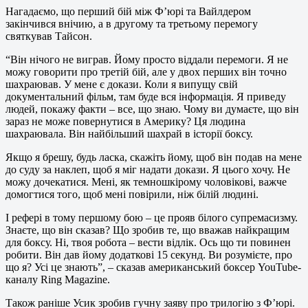
Нагадаємо, що перший бій між Ф’юрі та Вайлдером
закінчився внічию, а в другому та третьому перемогу
святкував Тайсон.
“Він нічого не виграв. Йому просто віддали перемоги. Я не
можу говорити про третій бій, але у двох перших він точно
шахраював. У мене є докази. Коли я випущу свій
документальний фільм, там буде вся інформація. Я приведу
людей, покажу факти – все, що знаю. Чому ви думаєте, що він
зараз не може повернутися в Америку? Ця людина
шахраювала. Він найбільший шахрай в історії боксу.
Якщо я брешу, будь ласка, скажіть йому, щоб він подав на мене
до суду за наклеп, щоб я міг надати докази. Я цього хочу. Не
можу дочекатися. Мені, як темношкірому чоловікові, важче
домогтися того, щоб мені повірили, ніж білій людині.
І рефері в тому першому бою – це прояв білого супремасизму.
Знаєте, що він сказав? Що зробив те, що вважав найкращим
для боксу. Ні, твоя робота – вести відлік. Ось що ти повинен
робити. Він дав йому додаткові 15 секунд. Ви розумієте, про
що я? Усі це знають”, – сказав американський боксер YouTube-
каналу Ring Magazine.
Також раніше Усик зробив гучну заяву про трилогію з Ф’юрі.