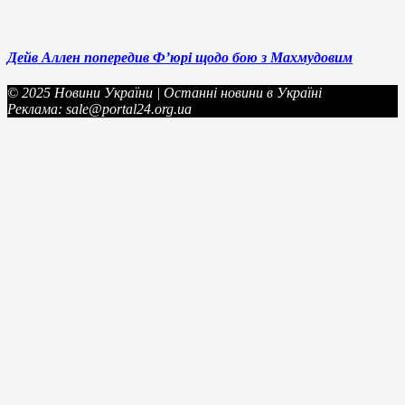
Дейв Аллен попередив Ф’юрі щодо бою з Махмудовим
© 2025 Новини України | Останні новини в Україні
Реклама: sale@portal24.org.ua