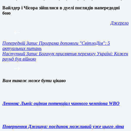
Вайлдер і Чісора зійшлися в дуелі поглядів напередодні
бою
Джерело
Попередній
Запис
Програма допомоги "СвітлоДім": 5
актуальних питань
Наступний
Запис
Богачук присвятив перемогу Україні: Кожен
раунд був війною
Вам також може бути цікаво
Леннокс Льюїс оцінив потенціал чинного чемпіона WBO
Повернення Джошуа: поєдинок можливий уже цього літа