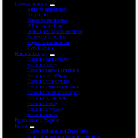
Спектр новини
Авто та автоспорт
Астрологія
Бізнес та економіка
Війна та політика
Іноваціії та криптовалюта
Культура та освіта
Наука та технологія
Суспільство
Новини спорту
Новини баскетболу
Новини боксу
Новини важкої атлетики
Новини волейболу
Новини гімнастики
Новини легкої атлетики
Новини лижного спорту
Новини плавання
Новини тенісу
Новини футболу
Новини хокею
Курс валют в Україні
Карта
Карта бойових дій Deep State
Карта повітряних тривог в Україні