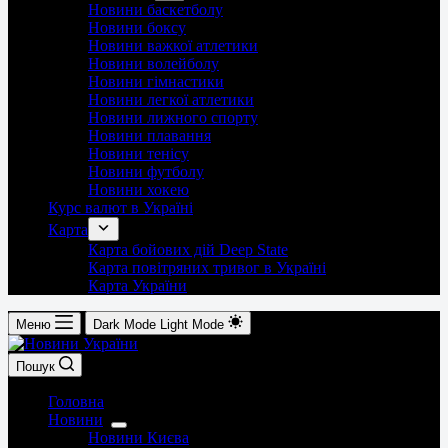
Новини баскетболу
Новини боксу
Новини важкої атлетики
Новини волейболу
Новини гімнастики
Новини легкої атлетики
Новини лижного спорту
Новини плавання
Новини тенісу
Новини футболу
Новини хокею
Курс валют в Україні
Карта
Карта бойових дій Deep State
Карта повітряних тривог в Україні
Карта України
Меню
Dark Mode
Light Mode
Пошук
Головна
Новини
Новини Києва