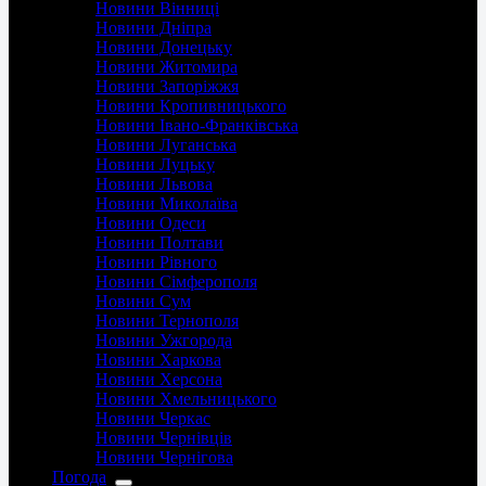
Новини Вінниці
Новини Дніпра
Новини Донецьку
Новини Житомира
Новини Запоріжжя
Новини Кропивницького
Новини Івано-Франківська
Новини Луганська
Новини Луцьку
Новини Львова
Новини Миколаїва
Новини Одеси
Новини Полтави
Новини Рівного
Новини Сімферополя
Новини Сум
Новини Тернополя
Новини Ужгорода
Новини Харкова
Новини Херсона
Новини Хмельницького
Новини Черкас
Новини Чернівців
Новини Чернігова
Погода