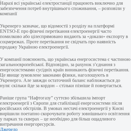
Наразі всі українські електростанції працюють виключно для
забезпечення потреб внутрішнього споживання, – розповіли у
компанії
Укренерго зазначає, що відомостіі з розділу на платформі
ENTSO-E про фізичні перетікання електроенергії часто
помилково або цілеспрямовано видають за «докази» експорту в
соцмережах. Проте перетікання не свідчать про наявність
продажу Україною електроенергії.
У компанії пояснюють, що українська енергосистема є частиною
загальноєвропейської. Відповідно, за рахунок з’єднання з
енергосистемами сусідніх країн виникають фізичні перетікання.
Це явище зумовлене законами фізики, наголошують в
Укренерго. Але завжди остаточний баланс наближається до
нуля: скільки йде за кордон – стільки пізніше й повертається.
Раніше група “Нафтогазу” суттєво збільшила імпорт
електроенергії з Європи для стабілізації енергосистеми після
російських обстрілів. В умовах нестачі електроенергії у Києві
вирішили поетапно скорочувати роботу зовнішнього освітлення
у парках та скверах – це необхідно для більш ощадливого
витрачання енергоресурсів.
Джерело