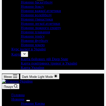
Новини баскетболу
Новини боксу
Новини важкої атлетики
Новини волейболу
Новини гімнастики
Новини легкої атлетики
Новини лижного спорту
Новини плавання
Новини тенісу
Новини футболу
Новини хокею
Курс валют в Україні
Карта
Карта бойових дій Deep State
Карта повітряних тривог в Україні
Карта України
Меню
Dark Mode
Light Mode
Пошук
Головна
Новини
Новини Києва