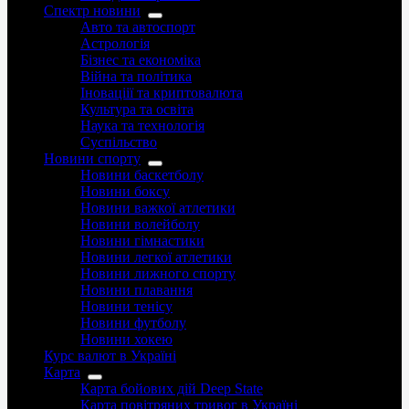
Спектр новини
Авто та автоспорт
Астрологія
Бізнес та економіка
Війна та політика
Іноваціії та криптовалюта
Культура та освіта
Наука та технологія
Суспільство
Новини спорту
Новини баскетболу
Новини боксу
Новини важкої атлетики
Новини волейболу
Новини гімнастики
Новини легкої атлетики
Новини лижного спорту
Новини плавання
Новини тенісу
Новини футболу
Новини хокею
Курс валют в Україні
Карта
Карта бойових дій Deep State
Карта повітряних тривог в Україні