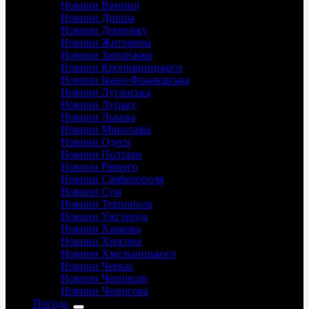
Новини Вінниці
Новини Дніпра
Новини Донецьку
Новини Житомира
Новини Запоріжжя
Новини Кропивницького
Новини Івано-Франківська
Новини Луганська
Новини Луцьку
Новини Львова
Новини Миколаїва
Новини Одеси
Новини Полтави
Новини Рівного
Новини Сімферополя
Новини Сум
Новини Тернополя
Новини Ужгорода
Новини Харкова
Новини Херсона
Новини Хмельницького
Новини Черкас
Новини Чернівців
Новини Чернігова
Погода