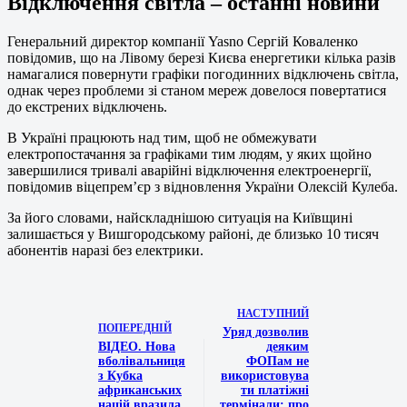
Відключення світла – останні новини
Генеральний директор компанії Yasno Сергій Коваленко
повідомив, що на Лівому березі Києва енергетики кілька разів
намагалися повернути графіки погодинних відключень світла,
однак через проблеми зі станом мереж довелося повертатися
до екстрених відключень.
В Україні працюють над тим, щоб не обмежувати
електропостачання за графіками тим людям, у яких щойно
завершилися тривалі аварійні відключення електроенергії,
повідомив віцепрем’єр з відновлення України Олексій Кулеба.
За його словами, найскладнішою ситуація на Київщині
залишається у Вишгородському районі, де близько 10 тисяч
абонентів наразі без електрики.
НАСТУПНИЙ
ПОПЕРЕДНІЙ
Уряд дозволив
ВІДЕО. Нова
деяким
вболівальниця
ФОПам не
з Кубка
використовува
африканських
ти платіжні
націй вразила
термінали: про