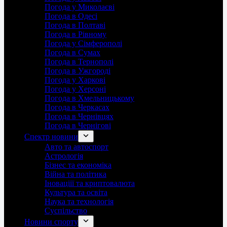
Погода у Миколаєві
Погода в Одесі
Погода в Полтаві
Погода в Рівному
Погода у Сімферополі
Погода в Сумах
Погода в Тернополі
Погода в Ужгороді
Погода у Харкові
Погода у Херсоні
Погода в Хмельницькому
Погода в Черкасах
Погода в Чернівцях
Погода в Чернігові
Спектр новини
Авто та автоспорт
Астрологія
Бізнес та економіка
Війна та політика
Іноваціії та криптовалюта
Культура та освіта
Наука та технологія
Суспільство
Новини спорту