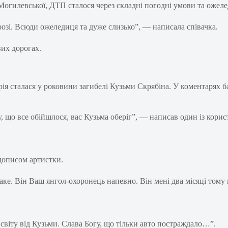
 Могилевської, ДТП сталося через складні погодні умови та ожел
розі. Всюди ожеледиця та дуже слизько”, — написала співачка.
их дорогах.
я сталася у роковини загибелі Кузьми Скрябіна. У коментарях баг
у, що все обійшлося, вас Кузьма оберіг”, — написав один із корис
дописом артистки.
таке. Він Ваш янгол-охоронець напевно. Він мені два місяці том
о світу від Кузьми. Слава Богу, що тільки авто постраждало…”.