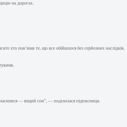
едицю на дорогах.
ато хто пов’язав те, що все обійшлося без серйозних наслідків,
тувачів.
у наснився — віщий сон”, — поділилася підписниця.