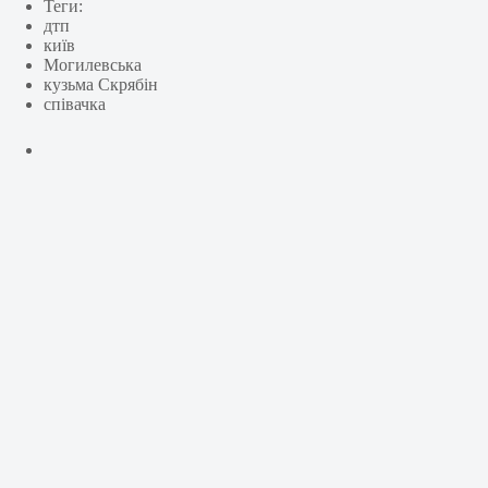
Теги:
дтп
київ
Могилевська
кузьма Скрябін
співачка