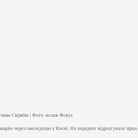
зьма Скрябін | Фото: колаж Фокус
аварію через ожеледицю у Києві. На інцидент відреагували зірки