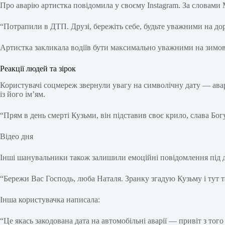
Про аварію артистка повідомила у своєму Instagram. За словами
“Потрапили в ДТП. Друзі, бережіть себе, будьте уважними на до
Артистка закликала водіїв бути максимально уважними на зимов
Реакції людей та зірок
Користувачі соцмереж звернули увагу на символічну дату — аварі
із його ім’ям.
“Прям в день смерті Кузьми, він підставив своє крило, слава Бог
Відео дня
Інші шанувальники також залишили емоційні повідомлення під 
“Бережи Вас Господь, люба Наталя. Зранку згадую Кузьму і тут 
Інша користувачка написала:
“Це якась закодована дата на автомобільні аварії — привіт з тог