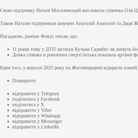
Свою підтримку Наталі Могилевській висловила співачка Оля Ц
Також Наталю підтримали шоумен Анатолій Анатоліч та Дядя Жо
Нагадаємо, раніше Фокус писав, що:
11 років тому у ДТП загинув Кузьма Скрябін: як живуть йо
Дочка співака в роковини смерті батька показала архівні ф
Крім того, у вересні 2025 року на Житомирщині відкрили новий 
Поширити:
відправити у Telegram
поділитись у Facebook
поділитись у X
відправити у Viber
відправити у Whatsapp
відправити у Messenger
відправити у LinkedIn