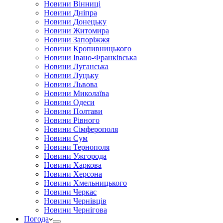
Новини Вінниці
Новини Дніпра
Новини Донецьку
Новини Житомира
Новини Запоріжжя
Новини Кропивницького
Новини Івано-Франківська
Новини Луганська
Новини Луцьку
Новини Львова
Новини Миколаїва
Новини Одеси
Новини Полтави
Новини Рівного
Новини Сімферополя
Новини Сум
Новини Тернополя
Новини Ужгорода
Новини Харкова
Новини Херсона
Новини Хмельницького
Новини Черкас
Новини Чернівців
Новини Чернігова
Погода