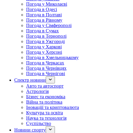
Погода у Миколаєві
Погода в Одесі
Погода в Полтаві
Погода в Рівному
Погода у Сімферополі
Погода в Сумах
Погода в Тернополі
Погода в Ужгороді
Погода у Харкові
Погода у Херсоні
Погода в Хмельницькому
Погода в Черкасах
Погода в Чернівцях
Погода в Чернігові
Спектр новини
Авто та автоспорт
Астрологія
Бізнес та економіка
Війна та політика
Іноваціії та криптовалюта
Культура та освіта
Наука та технологія
Суспільство
Новини спорту