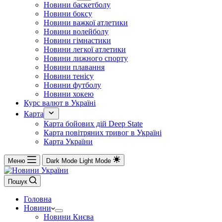
Новини баскетболу
Новини боксу
Новини важкої атлетики
Новини волейболу
Новини гімнастики
Новини легкої атлетики
Новини лижного спорту
Новини плавання
Новини тенісу
Новини футболу
Новини хокею
Курс валют в Україні
Карта
Карта бойових дій Deep State
Карта повітряних тривог в Україні
Карта України
Меню
Dark Mode
Light Mode
Пошук
Головна
Новини
Новини Києва