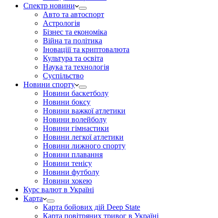
Спектр новини
Авто та автоспорт
Астрологія
Бізнес та економіка
Війна та політика
Іноваціії та криптовалюта
Культура та освіта
Наука та технологія
Суспільство
Новини спорту
Новини баскетболу
Новини боксу
Новини важкої атлетики
Новини волейболу
Новини гімнастики
Новини легкої атлетики
Новини лижного спорту
Новини плавання
Новини тенісу
Новини футболу
Новини хокею
Курс валют в Україні
Карта
Карта бойових дій Deep State
Карта повітряних тривог в Україні