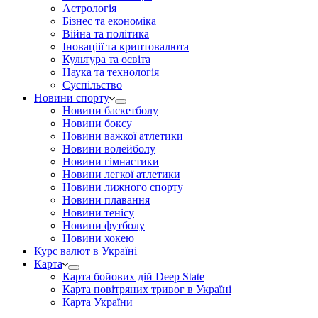
Астрологія
Бізнес та економіка
Війна та політика
Іноваціії та криптовалюта
Культура та освіта
Наука та технологія
Суспільство
Новини спорту
Новини баскетболу
Новини боксу
Новини важкої атлетики
Новини волейболу
Новини гімнастики
Новини легкої атлетики
Новини лижного спорту
Новини плавання
Новини тенісу
Новини футболу
Новини хокею
Курс валют в Україні
Карта
Карта бойових дій Deep State
Карта повітряних тривог в Україні
Карта України