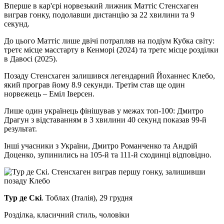
Вперше в кар'єрі норвезький лижник Маттіс Стенсхаген
виграв гонку, подолавши дистанцію за 22 хвилини та 9
секунд.
До цього Маттіс лише двічі потрапляв на подіум Кубка світу:
третє місце масстарту в Кенморі (2024) та третє місце розділки
в Давосі (2025).
Позаду Стенсхаген залишився легендарний Йоханнес Клебо,
який програв йому 8.9 секунди. Третім став ще один
норвежець – Еміл Іверсен.
Лише один українець фінішував у межах топ-100: Дмитро
Драгун з відставанням в 3 хвилини 40 секунд показав 99-й
результат.
Інші учасники з України, Дмитро Романченко та Андрій
Доценко, зупинились на 105-й та 111-й сходинці відповідно.
Тур де Скі
. Тоблах (Італія), 29 грудня
Розділка, класичний стиль, чоловіки