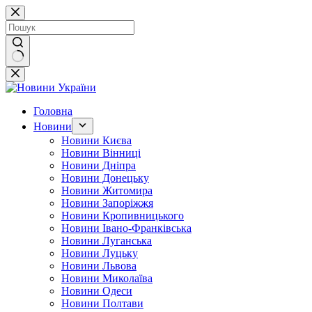
Перейти
до
вмісту
Немає
результатів
Головна
Новини
Новини Києва
Новини Вінниці
Новини Дніпра
Новини Донецьку
Новини Житомира
Новини Запоріжжя
Новини Кропивницького
Новини Івано-Франківська
Новини Луганська
Новини Луцьку
Новини Львова
Новини Миколаїва
Новини Одеси
Новини Полтави