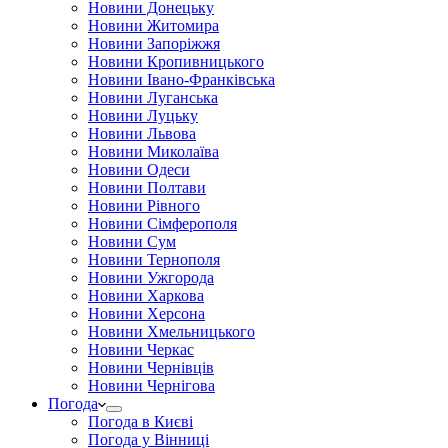
Новини Донецьку
Новини Житомира
Новини Запоріжжя
Новини Кропивницького
Новини Івано-Франківська
Новини Луганська
Новини Луцьку
Новини Львова
Новини Миколаїва
Новини Одеси
Новини Полтави
Новини Рівного
Новини Сімферополя
Новини Сум
Новини Тернополя
Новини Ужгорода
Новини Харкова
Новини Херсона
Новини Хмельницького
Новини Черкас
Новини Чернівців
Новини Чернігова
Погода
Погода в Києві
Погода у Вінниці