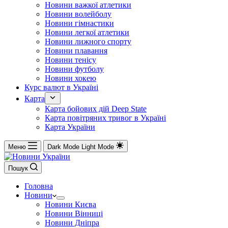
Новини важкої атлетики
Новини волейболу
Новини гімнастики
Новини легкої атлетики
Новини лижного спорту
Новини плавання
Новини тенісу
Новини футболу
Новини хокею
Курс валют в Україні
Карта
Карта бойових дій Deep State
Карта повітряних тривог в Україні
Карта України
Меню
Dark Mode
Light Mode
Пошук
Головна
Новини
Новини Києва
Новини Вінниці
Новини Дніпра