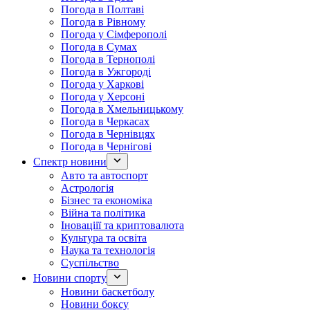
Погода в Полтаві
Погода в Рівному
Погода у Сімферополі
Погода в Сумах
Погода в Тернополі
Погода в Ужгороді
Погода у Харкові
Погода у Херсоні
Погода в Хмельницькому
Погода в Черкасах
Погода в Чернівцях
Погода в Чернігові
Спектр новини
Авто та автоспорт
Астрологія
Бізнес та економіка
Війна та політика
Іноваціії та криптовалюта
Культура та освіта
Наука та технологія
Суспільство
Новини спорту
Новини баскетболу
Новини боксу