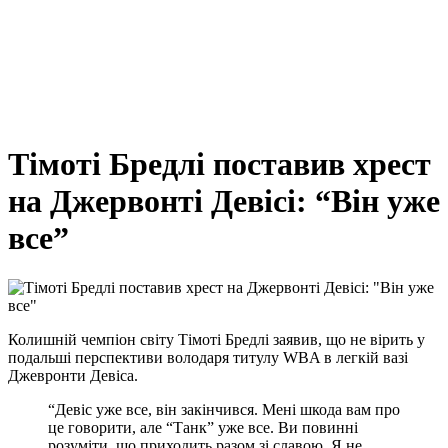
Тімоті Бредлі поставив хрест
на Джервонті Девісі: “Він уже
все”
Колишній чемпіон світу Тімоті Бредлі заявив, що не вірить у
подальші перспективи володаря титулу WBA в легкій вазі
Джевронти Девіса.
“Девіс уже все, він закінчився. Мені шкода вам про
це говорити, але “Танк” уже все. Ви повинні
розуміти, що приходить разом зі славою. Я не