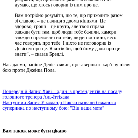
думаю, що хтось говорив із ним про це.
Вам потрібно розуміти, що те, що приходить разом
зі славою, – це палиця з двома кінцями. Це
здорово, гроші – це круто, але твоя справа –
завжди бути там, щоб люди тебе бачили, камери
завжди спрямовані на тебе, люди постійно, весь
час говорять про тебе. І ніхто не поговорив із
Девісом про це. Я хотів би, щоб йому дали про це
знати”, – сказав Бредлі.
Нагадаємо, раніше Девіс заявив, що завершить кар’єру після
бою проти Джейка Пола.
Попередній
Запис
Хаві – один із претендентів на посаду
головного тренера Аль-Іттіхада
Наступний
Запис
У команді Пак'яо назвали бажаного
суперника по наступному бою: "Він наша мета"
Вам також може бути цікаво