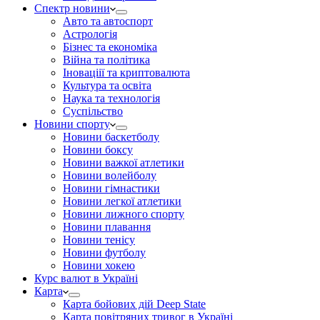
Спектр новини
Авто та автоспорт
Астрологія
Бізнес та економіка
Війна та політика
Іноваціії та криптовалюта
Культура та освіта
Наука та технологія
Суспільство
Новини спорту
Новини баскетболу
Новини боксу
Новини важкої атлетики
Новини волейболу
Новини гімнастики
Новини легкої атлетики
Новини лижного спорту
Новини плавання
Новини тенісу
Новини футболу
Новини хокею
Курс валют в Україні
Карта
Карта бойових дій Deep State
Карта повітряних тривог в Україні