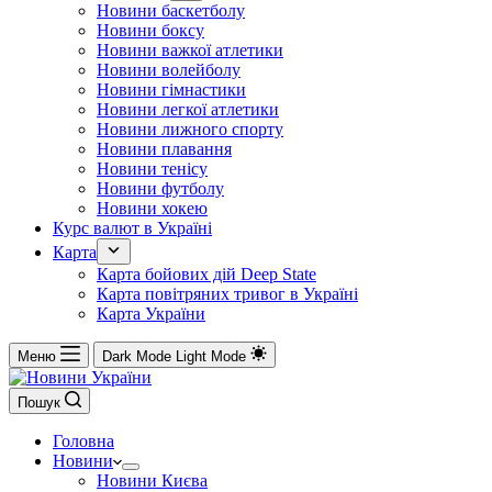
Новини баскетболу
Новини боксу
Новини важкої атлетики
Новини волейболу
Новини гімнастики
Новини легкої атлетики
Новини лижного спорту
Новини плавання
Новини тенісу
Новини футболу
Новини хокею
Курс валют в Україні
Карта
Карта бойових дій Deep State
Карта повітряних тривог в Україні
Карта України
Меню
Dark Mode
Light Mode
Пошук
Головна
Новини
Новини Києва