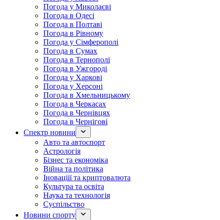
Погода у Миколаєві
Погода в Одесі
Погода в Полтаві
Погода в Рівному
Погода у Сімферополі
Погода в Сумах
Погода в Тернополі
Погода в Ужгороді
Погода у Харкові
Погода у Херсоні
Погода в Хмельницькому
Погода в Черкасах
Погода в Чернівцях
Погода в Чернігові
Спектр новини
Авто та автоспорт
Астрологія
Бізнес та економіка
Війна та політика
Іноваціії та криптовалюта
Культура та освіта
Наука та технологія
Суспільство
Новини спорту