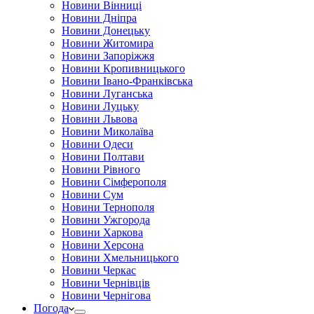
Новини Вінниці
Новини Дніпра
Новини Донецьку
Новини Житомира
Новини Запоріжжя
Новини Кропивницького
Новини Івано-Франківська
Новини Луганська
Новини Луцьку
Новини Львова
Новини Миколаїва
Новини Одеси
Новини Полтави
Новини Рівного
Новини Сімферополя
Новини Сум
Новини Тернополя
Новини Ужгорода
Новини Харкова
Новини Херсона
Новини Хмельницького
Новини Черкас
Новини Чернівців
Новини Чернігова
Погода