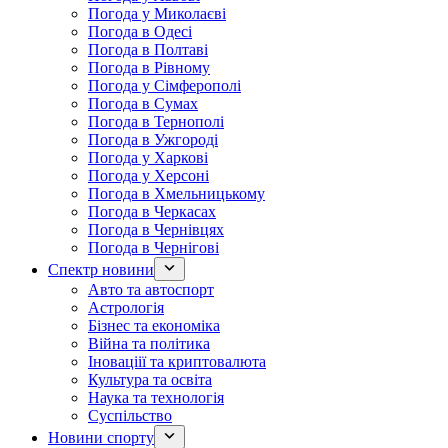
Погода у Миколаєві
Погода в Одесі
Погода в Полтаві
Погода в Рівному
Погода у Сімферополі
Погода в Сумах
Погода в Тернополі
Погода в Ужгороді
Погода у Харкові
Погода у Херсоні
Погода в Хмельницькому
Погода в Черкасах
Погода в Чернівцях
Погода в Чернігові
Спектр новини
Авто та автоспорт
Астрологія
Бізнес та економіка
Війна та політика
Іноваціії та криптовалюта
Культура та освіта
Наука та технологія
Суспільство
Новини спорту