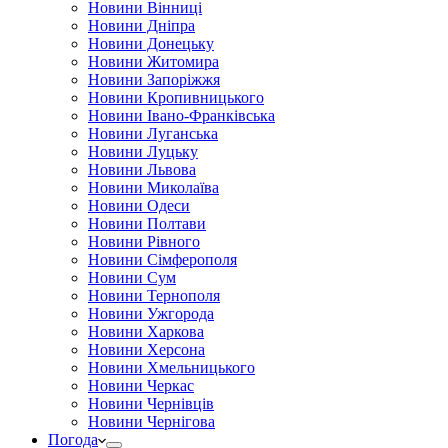
Новини Вінниці
Новини Дніпра
Новини Донецьку
Новини Житомира
Новини Запоріжжя
Новини Кропивницького
Новини Івано-Франківська
Новини Луганська
Новини Луцьку
Новини Львова
Новини Миколаїва
Новини Одеси
Новини Полтави
Новини Рівного
Новини Сімферополя
Новини Сум
Новини Тернополя
Новини Ужгорода
Новини Харкова
Новини Херсона
Новини Хмельницького
Новини Черкас
Новини Чернівців
Новини Чернігова
Погода