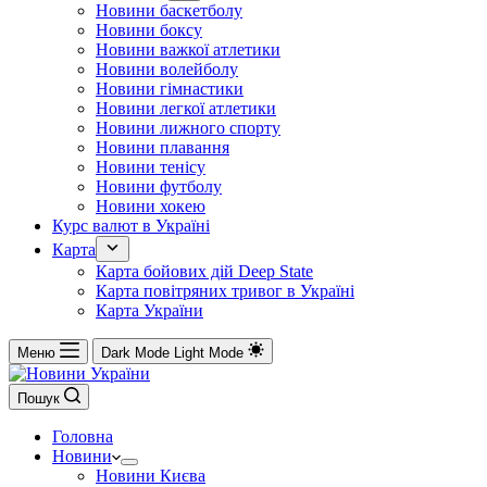
Новини баскетболу
Новини боксу
Новини важкої атлетики
Новини волейболу
Новини гімнастики
Новини легкої атлетики
Новини лижного спорту
Новини плавання
Новини тенісу
Новини футболу
Новини хокею
Курс валют в Україні
Карта
Карта бойових дій Deep State
Карта повітряних тривог в Україні
Карта України
Меню
Dark Mode
Light Mode
Пошук
Головна
Новини
Новини Києва