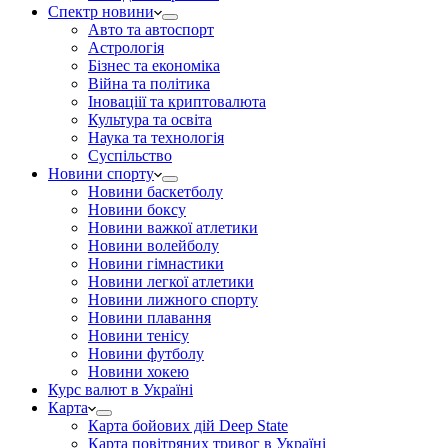
Спектр новини
Авто та автоспорт
Астрологія
Бізнес та економіка
Війна та політика
Іноваціії та криптовалюта
Культура та освіта
Наука та технологія
Суспільство
Новини спорту
Новини баскетболу
Новини боксу
Новини важкої атлетики
Новини волейболу
Новини гімнастики
Новини легкої атлетики
Новини лижного спорту
Новини плавання
Новини тенісу
Новини футболу
Новини хокею
Курс валют в Україні
Карта
Карта бойових дій Deep State
Карта повітряних тривог в Україні