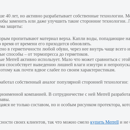
е 40 лет, но активно разрабатывает собственные технологии. Me
тобы заменить или даже улучшить такие сторонние технологии. Л
ема защиты:
торым пропитывают материал верха. Капли воды, попадающие на н
о время от времени его приходится обновлять.
но в герметичности любой обуви, через нее внутрь чаще всего 
ные способы – от термопресса до герметиков.
ые Merrell активно использует. Мало что может сравниться с эт
ия способствует выведению лишней влаги изнутри и непропускани
потому как почти вдвое слабее по своим характеристикам.
зработал собственный аналог популярной сторонней технологии:
дноименной компанией. В сотрудничестве с ней Merrell разрабо
равы.
щаяся не только составом, но и особым рисунком протектора, к
сности своих клиентов, так что можно смело
купить Merrell
и не 