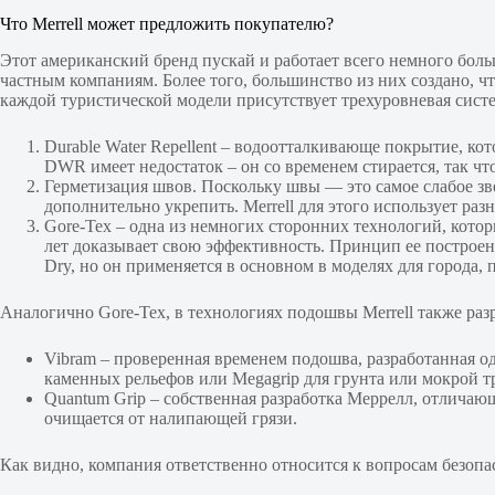
Что Merrell может предложить покупателю?
Этот американский бренд пускай и работает всего немного больш
частным компаниям. Более того, большинство из них создано, ч
каждой туристической модели присутствует трехуровневая сист
Durable Water Repellent – водоотталкивающе покрытие, ко
DWR имеет недостаток – он со временем стирается, так чт
Герметизация швов. Поскольку швы — это самое слабое зве
дополнительно укрепить. Merrell для этого использует раз
Gore-Tex – одна из немногих сторонних технологий, котор
лет доказывает свою эффективность. Принцип ее построен
Dry, но он применяется в основном в моделях для города, 
Аналогично Gore-Tex, в технологиях подошвы Merrell также ра
Vibram – проверенная временем подошва, разработанная о
каменных рельефов или Megagrip для грунта или мокрой т
Quantum Grip – собственная разработка Меррелл, отличаю
очищается от налипающей грязи.
Как видно, компания ответственно относится к вопросам безопа