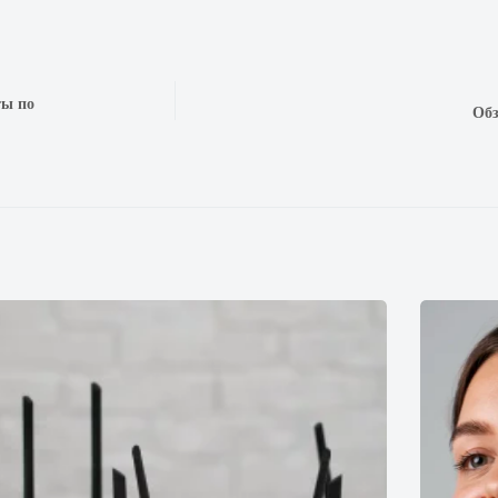
ты по
Обз