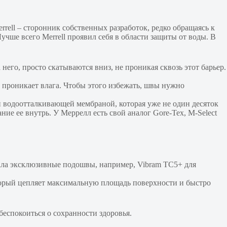
rrell – сторонник собственных разработок, редко обращаясь к
учше всего Merrell проявил себя в области защиты от воды. В
его, просто скатываются вниз, не проникая сквозь этот барьер.
и проникает влага. Чтобы этого избежать, швы нужно
ой водоотталкивающей мембраной, которая уже не один десяток
е ее внутрь. У Меррелл есть свой аналог Gore-Tex, M-Select
тала эксклюзивные подошвы, например, Vibram TC5+ для
оторый цепляет максимальную площадь поверхности и быстро
беспокоиться о сохранности здоровья.