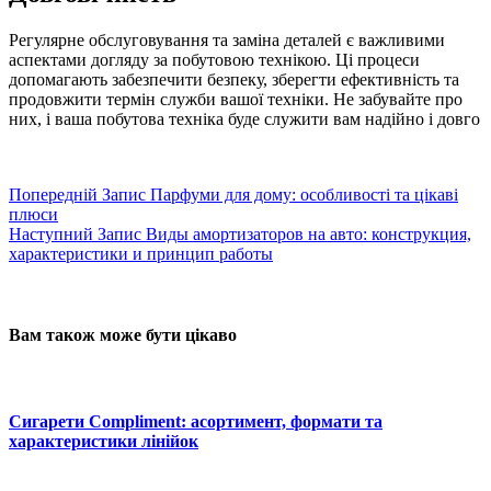
Регулярне обслуговування та заміна деталей є важливими
аспектами догляду за побутовою технікою. Ці процеси
допомагають забезпечити безпеку, зберегти ефективність та
продовжити термін служби вашої техніки. Не забувайте про
них, і ваша побутова техніка буде служити вам надійно і довго
Попередній
Запис
Парфуми для дому: особливості та цікаві
плюси
Наступний
Запис
Виды амортизаторов на авто: конструкция,
характеристики и принцип работы
Вам також може бути цікаво
Сигарети Compliment: асортимент, формати та
характеристики лінійок