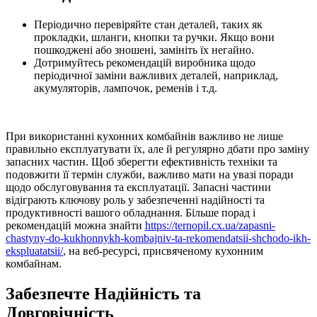
Періодично перевіряйте стан деталей, таких як
прокладки, шланги, кнопки та ручки. Якщо вони
пошкоджені або зношені, замініть їх негайно.
Дотримуйтесь рекомендацій виробника щодо
періодичної заміни важливих деталей, наприклад,
акумуляторів, лампочок, ременів і т.д.
При використанні кухонних комбайнів важливо не лише
правильно експлуатувати їх, але й регулярно дбати про заміну
запасних частин. Щоб зберегти ефективність техніки та
подовжити її термін служби, важливо мати на увазі поради
щодо обслуговування та експлуатації. Запасні частини
відіграють ключову роль у забезпеченні надійності та
продуктивності вашого обладнання. Більше порад і
рекомендацій можна знайти
https://ternopil.cx.ua/zapasni-
chastyny-do-kukhonnykh-kombajniv-ta-rekomendatsii-shchodo-ikh-
ekspluatatsii/
, на веб-ресурсі, присвяченому кухонним
комбайнам.
Забезпечте Надійність та
Довговічність