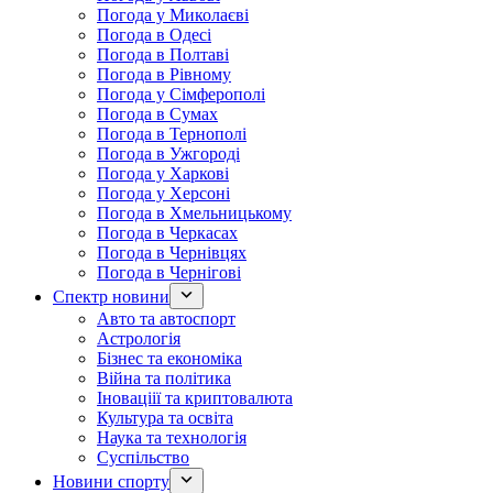
Погода у Миколаєві
Погода в Одесі
Погода в Полтаві
Погода в Рівному
Погода у Сімферополі
Погода в Сумах
Погода в Тернополі
Погода в Ужгороді
Погода у Харкові
Погода у Херсоні
Погода в Хмельницькому
Погода в Черкасах
Погода в Чернівцях
Погода в Чернігові
Спектр новини
Авто та автоспорт
Астрологія
Бізнес та економіка
Війна та політика
Іноваціії та криптовалюта
Культура та освіта
Наука та технологія
Суспільство
Новини спорту