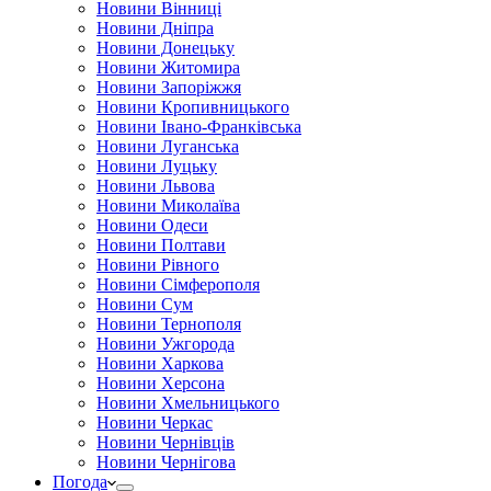
Новини Вінниці
Новини Дніпра
Новини Донецьку
Новини Житомира
Новини Запоріжжя
Новини Кропивницького
Новини Івано-Франківська
Новини Луганська
Новини Луцьку
Новини Львова
Новини Миколаїва
Новини Одеси
Новини Полтави
Новини Рівного
Новини Сімферополя
Новини Сум
Новини Тернополя
Новини Ужгорода
Новини Харкова
Новини Херсона
Новини Хмельницького
Новини Черкас
Новини Чернівців
Новини Чернігова
Погода