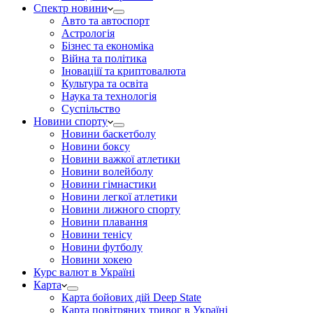
Спектр новини
Авто та автоспорт
Астрологія
Бізнес та економіка
Війна та політика
Іноваціії та криптовалюта
Культура та освіта
Наука та технологія
Суспільство
Новини спорту
Новини баскетболу
Новини боксу
Новини важкої атлетики
Новини волейболу
Новини гімнастики
Новини легкої атлетики
Новини лижного спорту
Новини плавання
Новини тенісу
Новини футболу
Новини хокею
Курс валют в Україні
Карта
Карта бойових дій Deep State
Карта повітряних тривог в Україні