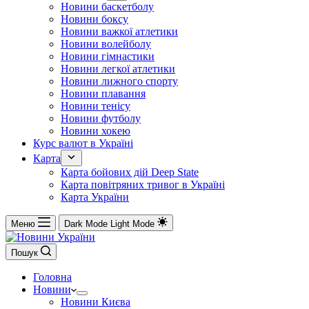
Новини баскетболу
Новини боксу
Новини важкої атлетики
Новини волейболу
Новини гімнастики
Новини легкої атлетики
Новини лижного спорту
Новини плавання
Новини тенісу
Новини футболу
Новини хокею
Курс валют в Україні
Карта
Карта бойових дій Deep State
Карта повітряних тривог в Україні
Карта України
Меню
Dark Mode
Light Mode
Пошук
Головна
Новини
Новини Києва