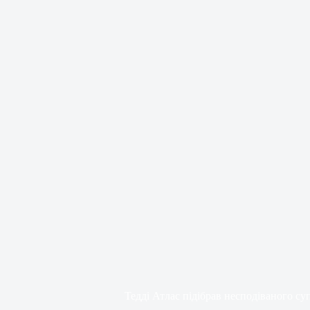
Тедді Атлас підібрав несподіваного су