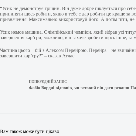
“Усик не демонструє тріщин. Він дуже добре піклується про себ
припиняти щось робити, якщо в тебе є дар робити це краще за в
призначення. Максимально використовуй його. А потім піти, не 
Усик немов машина. Олімпійський чемпіон, який зібрав усі титули
завершення кар’єри, можливо, він захоче зробити щось інше, за 
Частина цього – бій з Алексом Перейрою. Перейра – не звичайни
завершити кар’єру?” – сказав Атлас.
ПОПЕРЕДНІЙ
ЗАПИС
Фабіо Вордлі відповів, чи готовий він дати реванш П
Вам також може бути цікаво