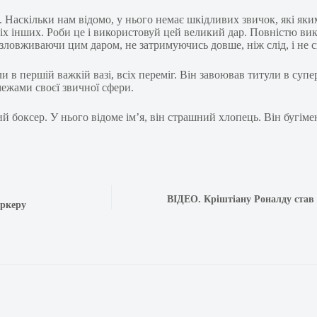
е. Наскільки нам відомо, у нього немає шкідливих звичок, які я
сіх інших. Роби це і використовуй цей великий дар. Повністю в
зловживаючи цим даром, не затримуючись довше, ніж слід, і не 
 в першій важкій вазі, всіх переміг. Він завоював титули в супе
межами своєї звичної сфери.
й боксер. У нього відоме ім’я, він страшний хлопець. Він бугім
ВІДЕО. Кріштіану Роналду став 
аркеру