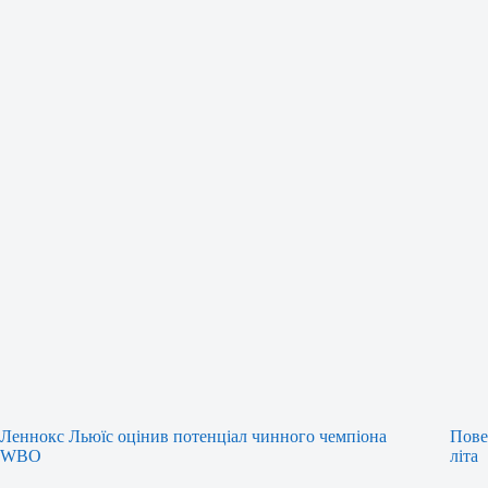
Леннокс Льюїс оцінив потенціал чинного чемпіона
Пове
WBO
літа