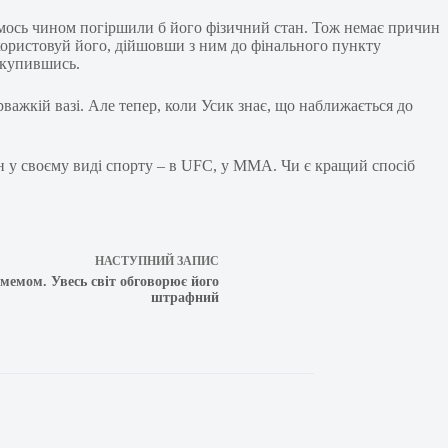
кимось чином погіршили б його фізичний стан. Тож немає причин
икористовуй його, дійшовши з ним до фінального пункту
скупившись.
рважкій вазі. Але тепер, коли Усик знає, що наближається до
ен у своєму виді спорту – в UFC, у ММА. Чи є кращий спосіб
НАСТУПНИЙ
ЗАПИС
мемом. Увесь світ обговорює його
штрафний