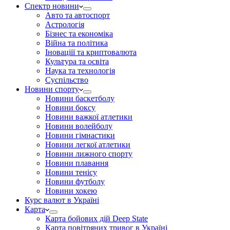
Спектр новини
Авто та автоспорт
Астрологія
Бізнес та економіка
Війна та політика
Іноваціії та криптовалюта
Культура та освіта
Наука та технологія
Суспільство
Новини спорту
Новини баскетболу
Новини боксу
Новини важкої атлетики
Новини волейболу
Новини гімнастики
Новини легкої атлетики
Новини лижного спорту
Новини плавання
Новини тенісу
Новини футболу
Новини хокею
Курс валют в Україні
Карта
Карта бойових дій Deep State
Карта повітряних тривог в Україні