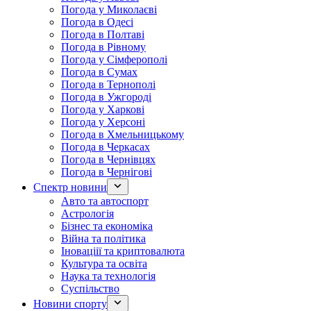
Погода у Миколаєві
Погода в Одесі
Погода в Полтаві
Погода в Рівному
Погода у Сімферополі
Погода в Сумах
Погода в Тернополі
Погода в Ужгороді
Погода у Харкові
Погода у Херсоні
Погода в Хмельницькому
Погода в Черкасах
Погода в Чернівцях
Погода в Чернігові
Спектр новини
Авто та автоспорт
Астрологія
Бізнес та економіка
Війна та політика
Іноваціії та криптовалюта
Культура та освіта
Наука та технологія
Суспільство
Новини спорту