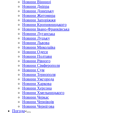
Новини Вінниці
Новини Дніпра
Новини Донецьку
Новини Житомира
Новини Запоріжжя
Новини Кропивницького
Новини Івано-Франківська
Новини Луганська
Новини Луцьку
Новини Львова
Новини Миколаїва
Новини Одеси
Новини Полтави
Новини Рівного
Новини Сімферополя
Новини Сум
Новини Тернополя
Новини Ужгорода
Новини Харкова
Новини Херсона
Новини Хмельницького
Новини Черкас
Новини Чернівців
Новини Чернігова
Погода