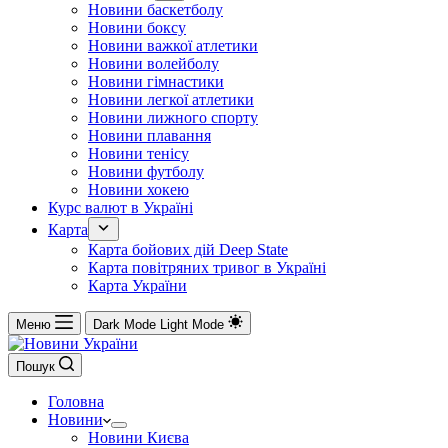
Новини баскетболу
Новини боксу
Новини важкої атлетики
Новини волейболу
Новини гімнастики
Новини легкої атлетики
Новини лижного спорту
Новини плавання
Новини тенісу
Новини футболу
Новини хокею
Курс валют в Україні
Карта
Карта бойових дій Deep State
Карта повітряних тривог в Україні
Карта України
Меню
Dark Mode
Light Mode
Пошук
Головна
Новини
Новини Києва