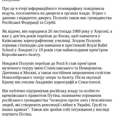
Про це в етері інформаційного телемарафону повідомила
ведуча, посилаючись на джерела в органах влади. Згідно з
даними з відкритих джерел, Полунін також має громадянства
Російської Федерації та Сербії.
Як відомо, він народився 20 листопада 1989 року у Херсоні, а
вже у дев’ять років переїхав до Києва, щоб навчатися у
Київському хореографічному училищі. Згодом Полунін
отримав стипендію для навчання в престижній Royal Ballet
School у Лондоні і у 19 років став наймолодшим прем’єром
Королівського балету.
Невдовзі Полунін переїхав до Росіі й став прем’єром
музичного театру імені Станіславського та Немировича-
Данченка в Москві, а також постійним запрошеним солістом
Новосибірського театру опери та балету. Після окупації
Криму він очолив Академію хореографії в Севастополі.
Він публічно підтримував російську владу та особисто
кремлівського правителя Путіна, називаючи отримання
російського громадянства “позицією проти злих і безсовісних
людей, які створюють революції і війни в Україні, Грузії та
інших країнах”. Також він зробив собі татуювання у вигляді
портрета Путіна.