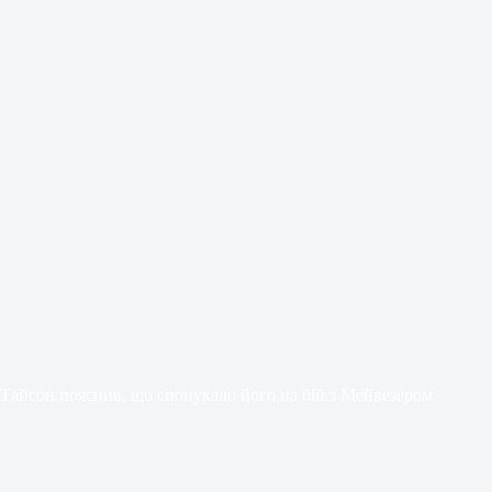
Тайсон пояснив, що спонукало його на бій з Мейвезером