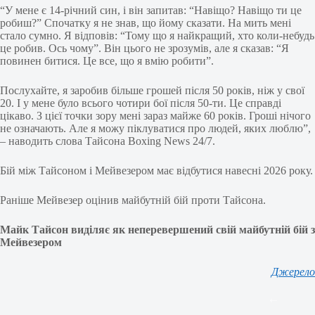
“У мене є 14-річний син, і він запитав: “Навіщо? Навіщо ти це
робиш?” Спочатку я не знав, що йому сказати. На мить мені
стало сумно. Я відповів: “Тому що я найкращий, хто коли-небудь
це робив. Ось чому”. Він цього не зрозумів, але я сказав: “Я
повинен битися. Це все, що я вмію робити”.
Послухайте, я заробив більше грошей після 50 років, ніж у свої
20. І у мене було всього чотири бої після 50-ти. Це справді
цікаво. З цієї точки зору мені зараз майже 60 років. Гроші нічого
не означають. Але я можу піклуватися про людей, яких люблю”,
– наводить слова Тайсона Boxing News 24/7.
Бій між Тайсоном і Мейвезером має відбутися навесні 2026 року.
Раніше Мейвезер оцінив майбутній бій проти Тайсона.
Майк Тайсон виділяє як неперевершений свій майбутній бій з
Мейвезером
Джерело