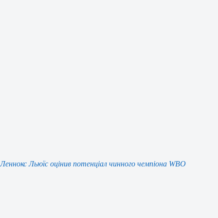
Леннокс Льюїс оцінив потенціал чинного чемпіона WBO