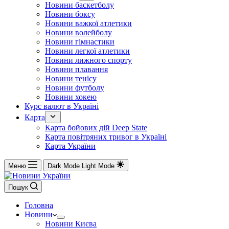
Новини баскетболу
Новини боксу
Новини важкої атлетики
Новини волейболу
Новини гімнастики
Новини легкої атлетики
Новини лижного спорту
Новини плавання
Новини тенісу
Новини футболу
Новини хокею
Курс валют в Україні
Карта
Карта бойових дій Deep State
Карта повітряних тривог в Україні
Карта України
Меню
Dark Mode
Light Mode
Пошук
Головна
Новини
Новини Києва