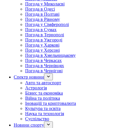
Погода у Миколаєві
Погода в Одесі
Погода в Полтаві
Погода в Рівному
Погода у Сімферополі
Погода в Сумах
Погода в Тернополі
Погода в Ужгороді
Погода у Харкові
Погода у Херсоні
Погода в Хмельницькому
Погода в Черкасах
Погода в Чернівцях
Погода в Чернігові
Спектр новини
Авто та автоспорт
Астрологія
Бізнес та економіка
Війна та політика
Іноваціії та криптовалюта
Культура та освіта
Наука та технологія
Суспільство
Новини спорту