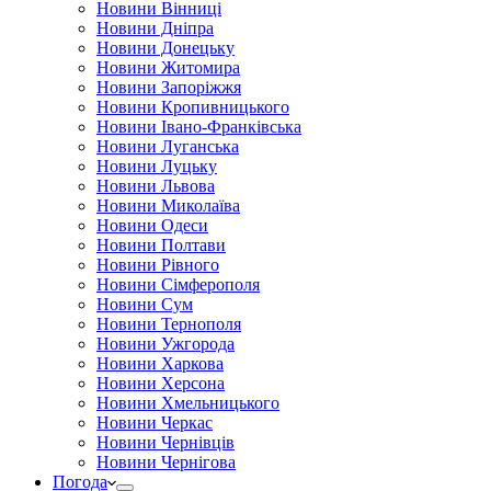
Новини Вінниці
Новини Дніпра
Новини Донецьку
Новини Житомира
Новини Запоріжжя
Новини Кропивницького
Новини Івано-Франківська
Новини Луганська
Новини Луцьку
Новини Львова
Новини Миколаїва
Новини Одеси
Новини Полтави
Новини Рівного
Новини Сімферополя
Новини Сум
Новини Тернополя
Новини Ужгорода
Новини Харкова
Новини Херсона
Новини Хмельницького
Новини Черкас
Новини Чернівців
Новини Чернігова
Погода