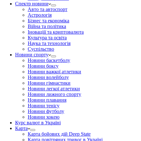
Спектр новини
Авто та автоспорт
Астрологія
Бізнес та економіка
Війна та політика
Іноваціії та криптовалюта
Культура та освіта
Наука та технологія
Суспільство
Новини спорту
Новини баскетболу
Новини боксу
Новини важкої атлетики
Новини волейболу
Новини гімнастики
Новини легкої атлетики
Новини лижного спорту
Новини плавання
Новини тенісу
Новини футболу
Новини хокею
Курс валют в Україні
Карта
Карта бойових дій Deep State
Карта повітряних тривог в Україні