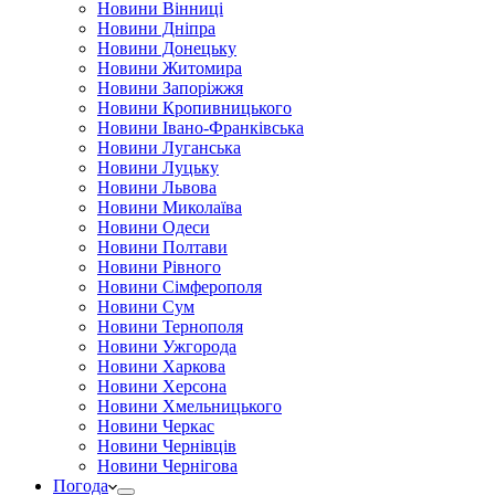
Новини Вінниці
Новини Дніпра
Новини Донецьку
Новини Житомира
Новини Запоріжжя
Новини Кропивницького
Новини Івано-Франківська
Новини Луганська
Новини Луцьку
Новини Львова
Новини Миколаїва
Новини Одеси
Новини Полтави
Новини Рівного
Новини Сімферополя
Новини Сум
Новини Тернополя
Новини Ужгорода
Новини Харкова
Новини Херсона
Новини Хмельницького
Новини Черкас
Новини Чернівців
Новини Чернігова
Погода