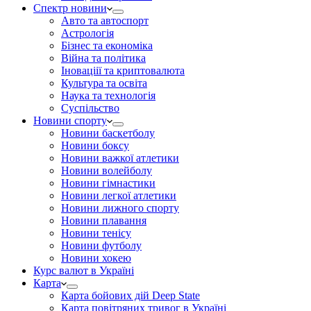
Спектр новини
Авто та автоспорт
Астрологія
Бізнес та економіка
Війна та політика
Іноваціії та криптовалюта
Культура та освіта
Наука та технологія
Суспільство
Новини спорту
Новини баскетболу
Новини боксу
Новини важкої атлетики
Новини волейболу
Новини гімнастики
Новини легкої атлетики
Новини лижного спорту
Новини плавання
Новини тенісу
Новини футболу
Новини хокею
Курс валют в Україні
Карта
Карта бойових дій Deep State
Карта повітряних тривог в Україні