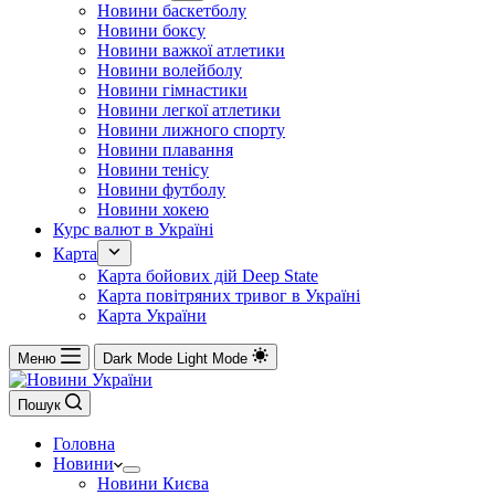
Новини баскетболу
Новини боксу
Новини важкої атлетики
Новини волейболу
Новини гімнастики
Новини легкої атлетики
Новини лижного спорту
Новини плавання
Новини тенісу
Новини футболу
Новини хокею
Курс валют в Україні
Карта
Карта бойових дій Deep State
Карта повітряних тривог в Україні
Карта України
Меню
Dark Mode
Light Mode
Пошук
Головна
Новини
Новини Києва