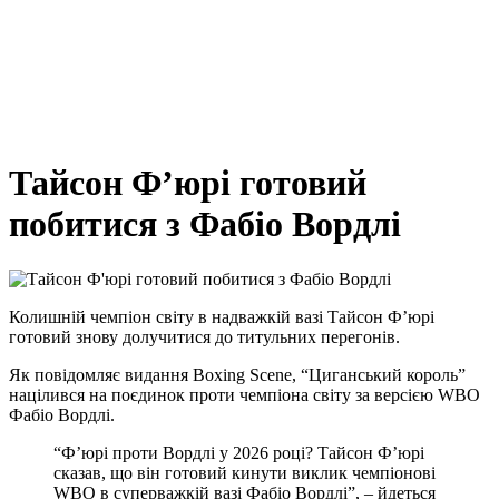
Тайсон Ф’юрі готовий
побитися з Фабіо Вордлі
Колишній чемпіон світу в надважкій вазі Тайсон Ф’юрі
готовий знову долучитися до титульних перегонів.
Як повідомляє видання Boxing Scene, “Циганський король”
націлився на поєдинок проти чемпіона світу за версією WBO
Фабіо Вордлі.
“Ф’юрі проти Вордлі у 2026 році? Тайсон Ф’юрі
сказав, що він готовий кинути виклик чемпіонові
WBO в суперважкій вазі Фабіо Вордлі”, – йдеться