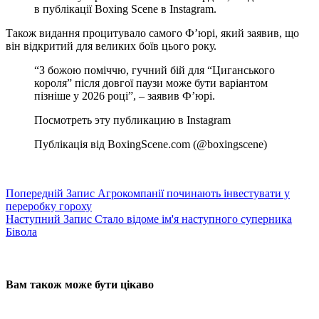
в публікації Boxing Scene в Instagram.
Також видання процитувало самого Ф’юрі, який заявив, що
він відкритий для великих боїв цього року.
“З божою поміччю, гучний бій для “Циганського
короля” після довгої паузи може бути варіантом
пізніше у 2026 році”, – заявив Ф’юрі.
Посмотреть эту публикацию в Instagram
Публікація від BoxingScene.com (@boxingscene)
Попередній
Запис
Агрокомпанії починають інвестувати у
переробку гороху
Наступний
Запис
Стало відоме ім'я наступного суперника
Бівола
Вам також може бути цікаво