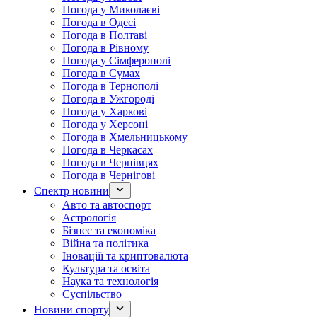
Погода у Миколаєві
Погода в Одесі
Погода в Полтаві
Погода в Рівному
Погода у Сімферополі
Погода в Сумах
Погода в Тернополі
Погода в Ужгороді
Погода у Харкові
Погода у Херсоні
Погода в Хмельницькому
Погода в Черкасах
Погода в Чернівцях
Погода в Чернігові
Спектр новини
Авто та автоспорт
Астрологія
Бізнес та економіка
Війна та політика
Іноваціії та криптовалюта
Культура та освіта
Наука та технологія
Суспільство
Новини спорту