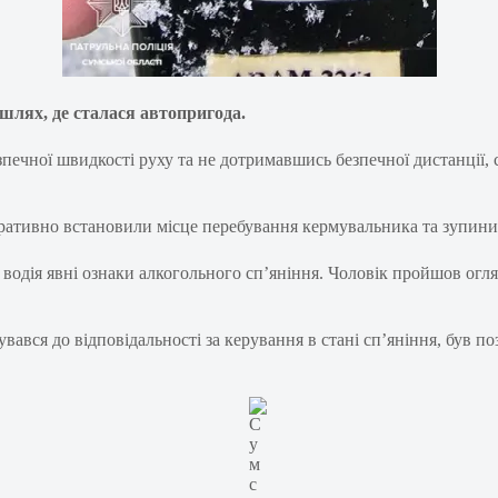
шлях, де сталася автопригода.
печної швидкості руху та не дотримавшись безпечної дистанції, с
ративно встановили місце перебування кермувальника та зупини
 водія явні ознаки алкогольного сп’яніння. Чоловік пройшов огл
вався до відповідальності за керування в стані сп’яніння, був п