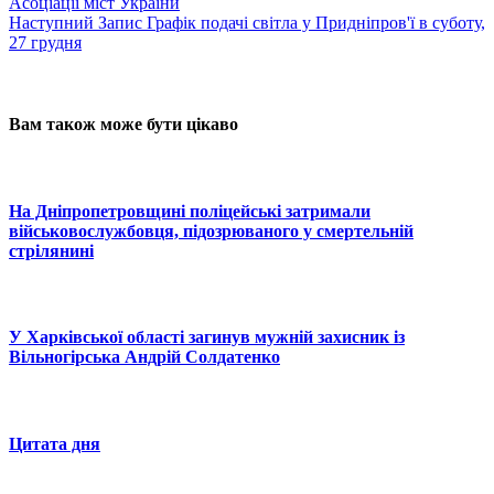
Асоціації міст України
Наступний
Запис
Графік подачі світла у Придніпров'ї в суботу,
27 грудня
Вам також може бути цікаво
На Дніпропетровщині поліцейські затримали
військовослужбовця, підозрюваного у смертельній
стрілянині
У Харківської області загинув мужній захисник із
Вільногірська Андрій Солдатенко
Цитата дня
© 2025 Новини України | Останні новини в Україні