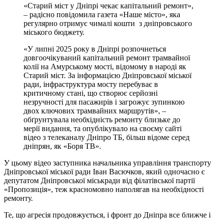
«Старий міст у Дніпрі чекає капітальний ремонт»,
– радісно повідомила газета «Наше місто», яка
регулярно отримує чималі кошти з дніпровського
міського бюджету.
«У липні 2025 року в Дніпрі розпочнеться
довгоочікуваний капітальний ремонт трамвайної
колії на Амурському мості, відомому в народі як
Старий міст. За інформацією Дніпровської міської
ради, інфраструктура мосту перебуває в
критичному стані, що створює серйозні
незручності для пасажирів і загрожує зупинкою
двох ключових трамвайних маршрутів», –
обґрунтувала необхідність ремонту близьке до
мерії видання, та опублікувало на своєму сайті
відео з телеканалу Дніпро ТБ, більш відоме серед
дніпрян, як «Боря ТВ».
У цьому відео заступника начальника управління транспорту
Дніпровської міської ради Іван Васючков, який одночасно є
депутатом Дніпровської міськради від філатівської партії
«Пропозиція», теж красномовно наполягав на необхідності
ремонту.
Те, що агресія продовжується, і фронт до Дніпра все ближче і