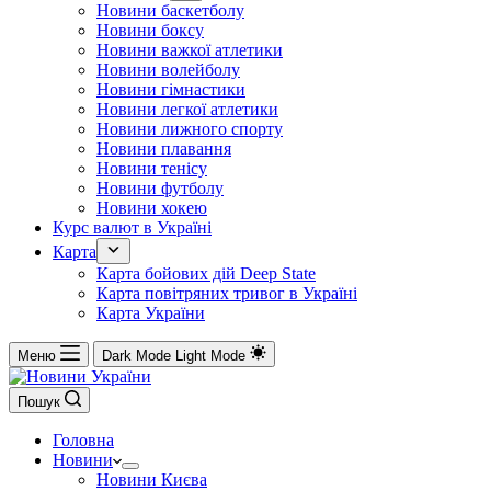
Новини баскетболу
Новини боксу
Новини важкої атлетики
Новини волейболу
Новини гімнастики
Новини легкої атлетики
Новини лижного спорту
Новини плавання
Новини тенісу
Новини футболу
Новини хокею
Курс валют в Україні
Карта
Карта бойових дій Deep State
Карта повітряних тривог в Україні
Карта України
Меню
Dark Mode
Light Mode
Пошук
Головна
Новини
Новини Києва