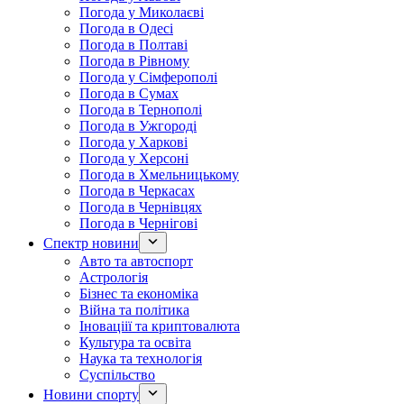
Погода у Миколаєві
Погода в Одесі
Погода в Полтаві
Погода в Рівному
Погода у Сімферополі
Погода в Сумах
Погода в Тернополі
Погода в Ужгороді
Погода у Харкові
Погода у Херсоні
Погода в Хмельницькому
Погода в Черкасах
Погода в Чернівцях
Погода в Чернігові
Спектр новини
Авто та автоспорт
Астрологія
Бізнес та економіка
Війна та політика
Іноваціії та криптовалюта
Культура та освіта
Наука та технологія
Суспільство
Новини спорту