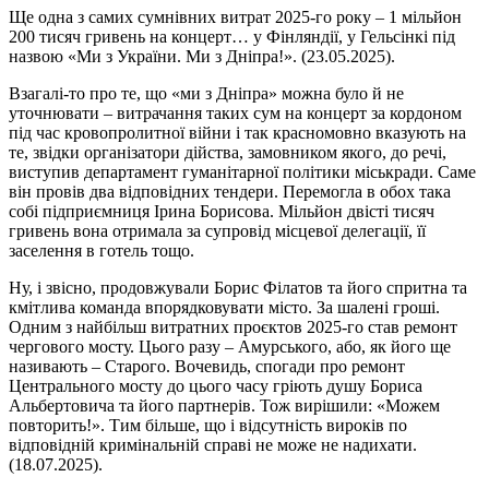
Ще одна з самих сумнівних витрат 2025-го року – 1 мільйон
200 тисяч гривень на концерт… у Фінляндії, у Гельсінкі під
назвою «Ми з України. Ми з Дніпра!». (23.05.2025).
Взагалі-то про те, що «ми з Дніпра» можна було й не
уточнювати – витрачання таких сум на концерт за кордоном
під час кровопролитної війни і так красномовно вказують на
те, звідки організатори дійства, замовником якого, до речі,
виступив департамент гуманітарної політики міськради. Саме
він провів два відповідних тендери. Перемогла в обох така
собі підприємниця Ірина Борисова. Мільйон двісті тисяч
гривень вона отримала за супровід місцевої делегації, її
заселення в готель тощо.
Ну, і звісно, продовжували Борис Філатов та його спритна та
кмітлива команда впорядковувати місто. За шалені гроші.
Одним з найбільш витратних проєктов 2025-го став ремонт
чергового мосту. Цього разу – Амурського, або, як його ще
називають – Старого. Вочевидь, спогади про ремонт
Центрального мосту до цього часу гріють душу Бориса
Альбертовича та його партнерів. Тож вирішили: «Можем
повторить!». Тим більше, що і відсутність вироків по
відповідній кримінальній справі не може не надихати.
(18.07.2025).