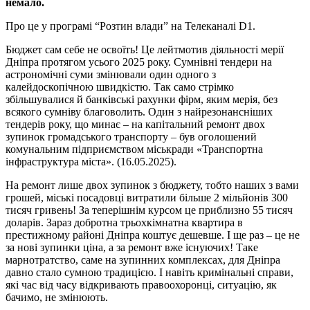
немало.
Про це у програмі “Розтин влади” на Телеканалі D1.
Бюджет сам себе не освоїть! Це лейтмотив діяльності мерії
Дніпра протягом усього 2025 року. Сумнівні тендери на
астрономічні суми змінювали один одного з
калейдоскопічною швидкістю. Так само стрімко
збільшувалися й банківські рахунки фірм, яким мерія, без
всякого сумніву благоволить. Один з найрезонансніших
тендерів року, що минає – на капітальний ремонт двох
зупинок громадського транспорту – був оголошений
комунальним підприємством міськради «Транспортна
інфраструктура міста». (16.05.2025).
На ремонт лише двох зупинок з бюджету, тобто наших з вами
грошей, міські посадовці витратили більше 2 мільйонів 300
тисяч гривень! За теперішнім курсом це приблизно 55 тисяч
доларів. Зараз добротна трьохкімнатна квартира в
престижному районі Дніпра коштує дешевше. І ще раз – це не
за нові зупинки ціна, а за ремонт вже існуючих! Таке
марнотратство, саме на зупинних комплексах, для Дніпра
давно стало сумною традицією. І навіть кримінальні справи,
які час від часу відкривають правоохоронці, ситуацію, як
бачимо, не змінюють.