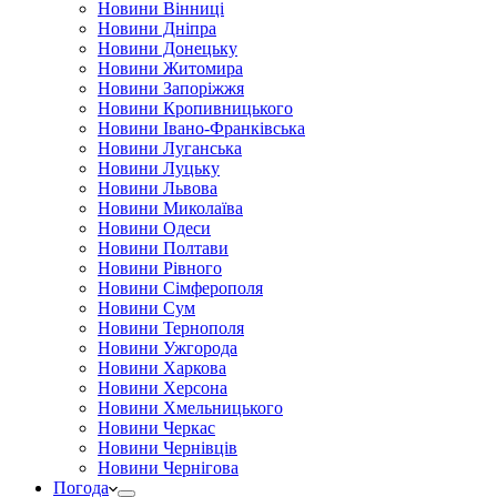
Новини Вінниці
Новини Дніпра
Новини Донецьку
Новини Житомира
Новини Запоріжжя
Новини Кропивницького
Новини Івано-Франківська
Новини Луганська
Новини Луцьку
Новини Львова
Новини Миколаїва
Новини Одеси
Новини Полтави
Новини Рівного
Новини Сімферополя
Новини Сум
Новини Тернополя
Новини Ужгорода
Новини Харкова
Новини Херсона
Новини Хмельницького
Новини Черкас
Новини Чернівців
Новини Чернігова
Погода