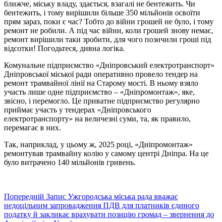
ближче, міську владу, здається, взагалі не бентежить. Чи
бентежить, і тому вирішили більше 350 мільйонів освоїти
прям зараз, поки є час? Тобто до війни грошей не було, і тому
ремонт не робили. А під час війни, коли грошей знову немає,
ремонт вирішили таки зробити, для чого позичили гроші під
відсотки! Погодьтеся, дивна логіка.
Комунальне підприємство «Дніпровський електротранспорт»
Дніпровської міської ради оперативно провело тендер на
ремонт трамвайної лінії на Старому мості. В ньому взяло
участь лише одне підприємство – «Дніпромонтаж», яке,
звісно, і перемогло. Це приватне підприємство регулярно
приймає участь у тендерах «Дніпровського
електротранспорту» на величезні суми, та, як правило,
перемагає в них.
Так, наприклад, у цьому ж, 2025 році, «Дніпромонтаж»
ремонтував трамвайну колію у самому центрі Дніпра. На це
було витрачено 140 мільйонів гривень.
Попередній
Запис
Ужгородська міська рада вважає
недоцільним запровадження ПДВ для платників єдиного
податку й закликає врахувати позицію громад – звернення до