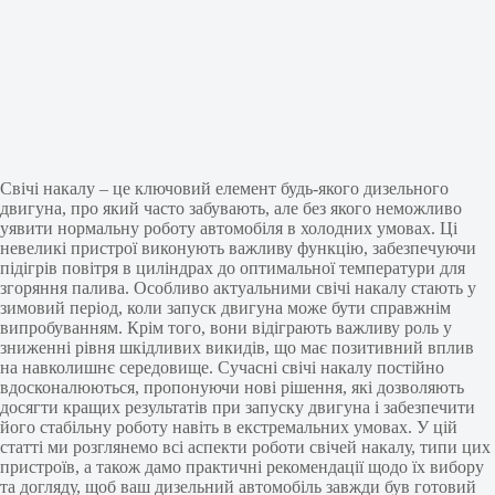
Свічі накалу – це ключовий елемент будь-якого дизельного
двигуна, про який часто забувають, але без якого неможливо
уявити нормальну роботу автомобіля в холодних умовах. Ці
невеликі пристрої виконують важливу функцію, забезпечуючи
підігрів повітря в циліндрах до оптимальної температури для
згоряння палива. Особливо актуальними свічі накалу стають у
зимовий період, коли запуск двигуна може бути справжнім
випробуванням. Крім того, вони відіграють важливу роль у
зниженні рівня шкідливих викидів, що має позитивний вплив
на навколишнє середовище. Сучасні свічі накалу постійно
вдосконалюються, пропонуючи нові рішення, які дозволяють
досягти кращих результатів при запуску двигуна і забезпечити
його стабільну роботу навіть в екстремальних умовах. У цій
статті ми розглянемо всі аспекти роботи свічей накалу, типи цих
пристроїв, а також дамо практичні рекомендації щодо їх вибору
та догляду, щоб ваш дизельний автомобіль завжди був готовий