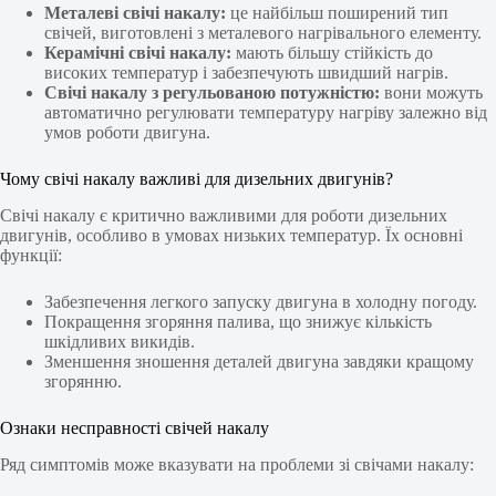
Металеві свічі накалу:
це найбільш поширений тип
свічей, виготовлені з металевого нагрівального елементу.
Керамічні свічі накалу:
мають більшу стійкість до
високих температур і забезпечують швидший нагрів.
Свічі накалу з регульованою потужністю:
вони можуть
автоматично регулювати температуру нагріву залежно від
умов роботи двигуна.
Чому свічі накалу важливі для дизельних двигунів?
Свічі накалу є критично важливими для роботи дизельних
двигунів, особливо в умовах низьких температур. Їх основні
функції:
Забезпечення легкого запуску двигуна в холодну погоду.
Покращення згоряння палива, що знижує кількість
шкідливих викидів.
Зменшення зношення деталей двигуна завдяки кращому
згорянню.
Ознаки несправності свічей накалу
Ряд симптомів може вказувати на проблеми зі свічами накалу: