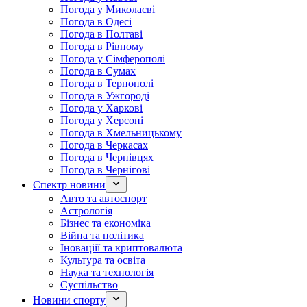
Погода у Миколаєві
Погода в Одесі
Погода в Полтаві
Погода в Рівному
Погода у Сімферополі
Погода в Сумах
Погода в Тернополі
Погода в Ужгороді
Погода у Харкові
Погода у Херсоні
Погода в Хмельницькому
Погода в Черкасах
Погода в Чернівцях
Погода в Чернігові
Спектр новини
Авто та автоспорт
Астрологія
Бізнес та економіка
Війна та політика
Іноваціії та криптовалюта
Культура та освіта
Наука та технологія
Суспільство
Новини спорту