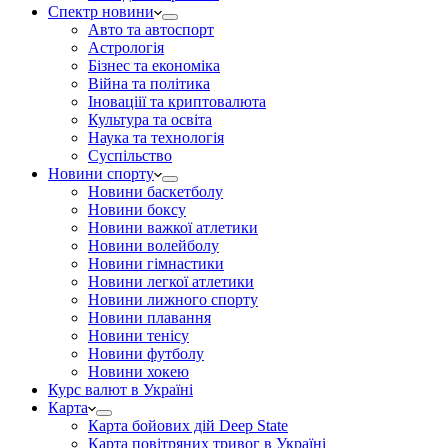
Спектр новини
Авто та автоспорт
Астрологія
Бізнес та економіка
Війна та політика
Іноваціії та криптовалюта
Культура та освіта
Наука та технологія
Суспільство
Новини спорту
Новини баскетболу
Новини боксу
Новини важкої атлетики
Новини волейболу
Новини гімнастики
Новини легкої атлетики
Новини лижного спорту
Новини плавання
Новини тенісу
Новини футболу
Новини хокею
Курс валют в Україні
Карта
Карта бойових дій Deep State
Карта повітряних тривог в Україні