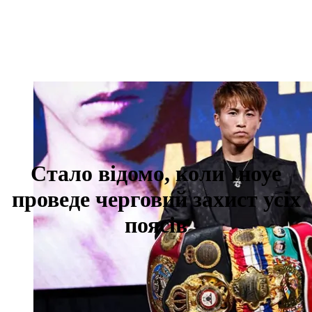
Стало відомо, коли Іноуе
проведе черговий захист усіх
поясів