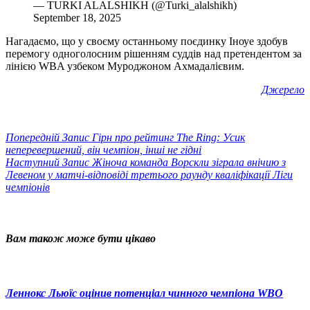
— TURKI ALALSHIKH (@Turki_alalshikh)
September 18, 2025
Нагадаємо, що у своєму останньому поєдинку Іноуе здобув
перемогу одноголосним рішенням суддів над претендентом за
лінією WBA узбеком Муроджоном Ахмадалієвим.
Джерело
Попередній
Запис
Гірн про рейтинг The Ring: Усик
неперевершений, він чемпіон, інші не гідні
Наступний
Запис
Жіноча команда Ворскли зіграла внічию з
Левеном у матчі-відповіді третього раунду кваліфікації Ліги
чемпіонів
Вам також може бути цікаво
Леннокс Льюїс оцінив потенціал чинного чемпіона WBO