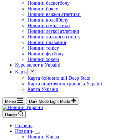
Новини баскетболу
Новини боксу
Новини важкої атлетики
Новини волейболу
Новини гімнастики
Новини легкої атлетики
Новини лижного спорту
Новини плавання
Новини тенісу
Новини футболу
Новини хокею
Курс валют в Україні
Карта
Карта бойових дій Deep State
Карта повітряних тривог в Україні
Карта України
Меню
Dark Mode
Light Mode
Пошук
Головна
Новини
Новини Києва