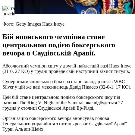
Фото: Getty Images Наоя Іноуе
Бій японського чемпіона стане
центральною подією боксерського
вечора в Саудівській Аравії.
Абсолютний чемпіон світу у другій найлегшій вазі Наоя Іноуе
(31-0, 27 КО) у грудні проведе свій наступний захист титулів.
Суперником японського боксера стане володар пояса WBC
Silver у цій же вазі мексиканець Давід Пікассо (32-0-1, 17 КО).
Цей бій стане центральною подією боксерського шоу під
назвою The Ring V: Night of the Samurai, яке відбудеться 27
грудня у столиці Саудівської Аравії Ер-Ріяді.
Організацію боксерського вечора анонсував голова
Генерального управління з питань розваг Саудівської Аравії
Туркі Аль аш-Шейх.