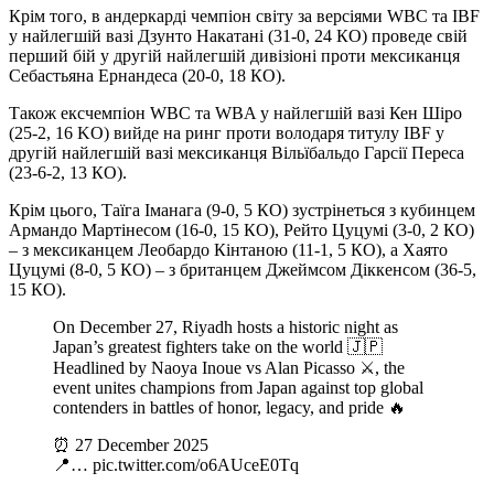
Крім того, в андеркарді чемпіон світу за версіями WBC та IBF
у найлегшій вазі Дзунто Накатані (31-0, 24 КО) проведе свій
перший бій у другій найлегшій дивізіоні проти мексиканця
Себастьяна Ернандеса (20-0, 18 КО).
Також ексчемпіон WBC та WBA у найлегшій вазі Кен Шіро
(25-2, 16 KO) вийде на ринг проти володаря титулу IBF у
другій найлегшій вазі мексиканця Вільїбальдо Гарсії Переса
(23-6-2, 13 КО).
Крім цього, Таїга Іманага (9-0, 5 КО) зустрінеться з кубинцем
Армандо Мартінесом (16-0, 15 КО), Рейто Цуцумі (3-0, 2 КО)
– з мексиканцем Леобардо Кінтаною (11-1, 5 КО), а Хаято
Цуцумі (8-0, 5 КО) – з британцем Джеймсом Діккенсом (36-5,
15 КО).
On December 27, Riyadh hosts a historic night as
Japan’s greatest fighters take on the world 🇯🇵
Headlined by Naoya Inoue vs Alan Picasso ⚔️, the
event unites champions from Japan against top global
contenders in battles of honor, legacy, and pride 🔥
⏰ 27 December 2025
📍… pic.twitter.com/o6AUceE0Tq