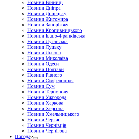
Новини Вінниці
Новини Дніпра
Новини Донецьку
Новини Житомира
Новини Запоріжжя
Новини Кропивницького
Новини Івано-Франківська
Новини Луганська
Новини Луцьку
Новини Львова
Новини Миколаїва
Новини Одеси
Новини Полтави
Новини Рівного
Новини Сімферополя
Новини Сум
Новини Тернополя
Новини Ужгорода
Новини Харкова
Новини Херсона
Новини Хмельницького
Новини Черкас
Новини Чернівців
Новини Чернігова
Погода