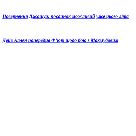
Повернення Джошуа: поєдинок можливий уже цього літа
Дейв Аллен попередив Ф’юрі щодо бою з Махмудовим
© 2025 Новини України | Останні новини в Україні
Реклама: sale@portal24.org.ua