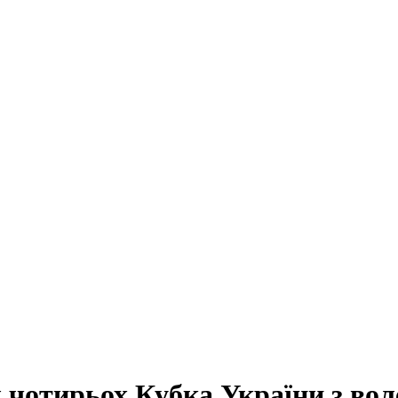
л чотирьох Кубка України з во