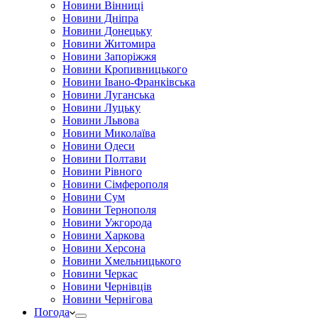
Новини Вінниці
Новини Дніпра
Новини Донецьку
Новини Житомира
Новини Запоріжжя
Новини Кропивницького
Новини Івано-Франківська
Новини Луганська
Новини Луцьку
Новини Львова
Новини Миколаїва
Новини Одеси
Новини Полтави
Новини Рівного
Новини Сімферополя
Новини Сум
Новини Тернополя
Новини Ужгорода
Новини Харкова
Новини Херсона
Новини Хмельницького
Новини Черкас
Новини Чернівців
Новини Чернігова
Погода