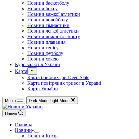
Новини баскетболу
Новини боксу
Новини важкої атлетики
Новини волейболу
Новини гімнастики
Новини легкої атлетики
Новини лижного спорту
Новини плавання
Новини тенісу
Новини футболу
Новини хокею
Курс валют в Україні
Карта
Карта бойових дій Deep State
Карта повітряних тривог в Україні
Карта України
Меню
Dark Mode
Light Mode
Пошук
Головна
Новини
Новини Києва