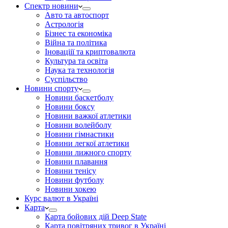
Спектр новини
Авто та автоспорт
Астрологія
Бізнес та економіка
Війна та політика
Іноваціії та криптовалюта
Культура та освіта
Наука та технологія
Суспільство
Новини спорту
Новини баскетболу
Новини боксу
Новини важкої атлетики
Новини волейболу
Новини гімнастики
Новини легкої атлетики
Новини лижного спорту
Новини плавання
Новини тенісу
Новини футболу
Новини хокею
Курс валют в Україні
Карта
Карта бойових дій Deep State
Карта повітряних тривог в Україні