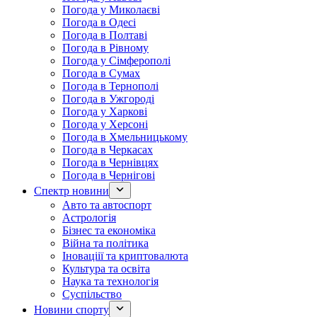
Погода у Миколаєві
Погода в Одесі
Погода в Полтаві
Погода в Рівному
Погода у Сімферополі
Погода в Сумах
Погода в Тернополі
Погода в Ужгороді
Погода у Харкові
Погода у Херсоні
Погода в Хмельницькому
Погода в Черкасах
Погода в Чернівцях
Погода в Чернігові
Спектр новини
Авто та автоспорт
Астрологія
Бізнес та економіка
Війна та політика
Іноваціії та криптовалюта
Культура та освіта
Наука та технологія
Суспільство
Новини спорту