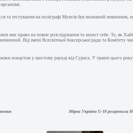
організмі.
лосся та тестування на поліграфі Мунгія був визнаний невинним, 
ожен має право на повне розслідування та захист себе. Те, як Ха
винний. Від імені Всесвітньої боксерської ради та Комітету чи
разки нокаутом у шостому раунді від Сураса. У травні цього рок
ановив
Збірна України U-18 розгромила Н