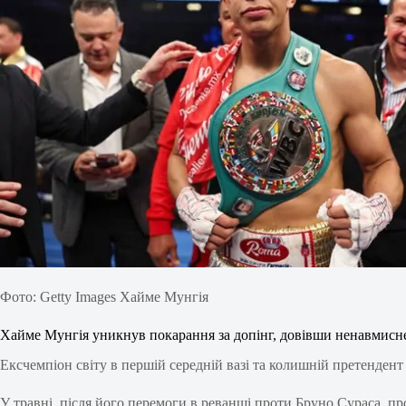
Фото: Getty Images Хайме Мунгія
Хайме Мунгія уникнув покарання за допінг, довівши ненавмисн
Ексчемпіон світу в першій середній вазі та колишній претендент
У травні, після його перемоги в реванші проти Бруно Сураса, пр