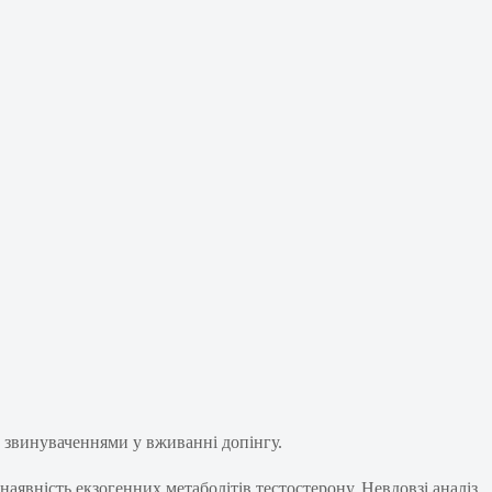
а звинуваченнями у вживанні допінгу.
аявність екзогенних метаболітів тестостерону. Невдовзі аналіз