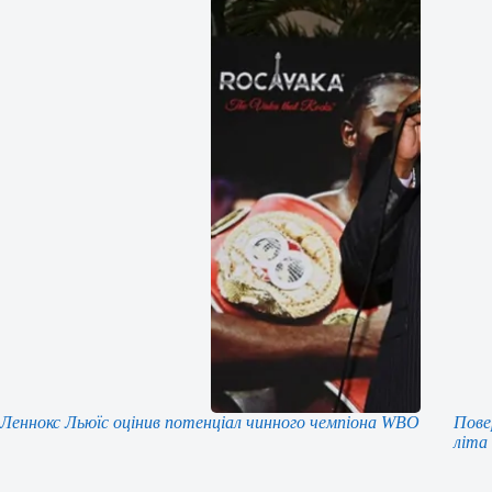
Леннокс Льюїс оцінив потенціал чинного чемпіона WBO
Пове
літа