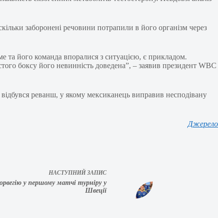
оскільки заборонені речовини потрапили в його організм через
йме та його команда впоралися з ситуацією, є прикладом.
стого боксу його невинність доведена”, – заявив президент WBC
у відбувся реванш, у якому мексиканець виправив несподівану
Джерело
НАСТУПНИЙ
ЗАПИС
орвегію у першому матчі турніру у
Швеції