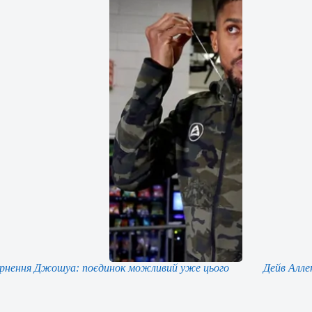
рнення Джошуа: поєдинок можливий уже цього
Дейв Алле