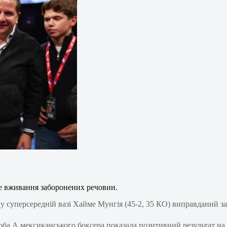
е вживання заборонених речовин.
 у суперсередній вазі Хайме Мунгія (45-2, 35 КО) виправданий з
оба А мексиканського боксера показала позитивний результат на н