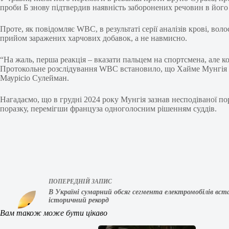
проби Б знову підтвердив наявність заборонених речовин в його 
Проте, як повідомляє WBC, в результаті серії аналізів крові, во
прийом заражених харчових добавок, а не навмисно.
“На жаль, перша реакція – вказати пальцем на спортсмена, але к
Протокольне розслідування WBC встановило, що Хайме Мунгія не
Маурісіо Сулейман.
Нагадаємо, що в грудні 2024 року Мунгія зазнав несподіваної по
поразку, перемігши француза одноголосним рішенням суддів.
ПОПЕРЕДНІЙ
ЗАПИС
В Україні сумарний обсяг сегмента електромобілів вст
історичний рекорд
Вам також може бути цікаво