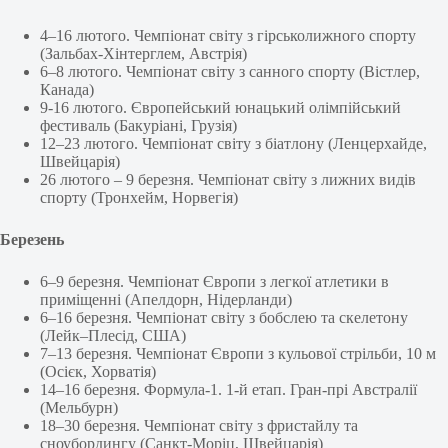
4–16 лютого. Чемпіонат світу з гірськолижного спорту
(Зальбах-Хінтерглем, Австрія)
6–8 лютого. Чемпіонат світу з санного спорту (Вістлер,
Канада)
9-16 лютого. Європейський юнацький олімпійський
фестиваль (Бакуріані, Грузія)
12–23 лютого. Чемпіонат світу з біатлону (Ленцерхайде,
Швейцарія)
26 лютого – 9 березня. Чемпіонат світу з лижних видів
спорту (Тронхейм, Норвегія)
Березень
6–9 березня. Чемпіонат Європи з легкої атлетики в
приміщенні (Апелдорн, Нідерланди)
6–16 березня. Чемпіонат світу з бобслею та скелетону
(Лейк–Плесід, США)
7–13 березня. Чемпіонат Європи з кульової стрільби, 10 м
(Осієк, Хорватія)
14–16 березня. Формула-1. 1-й етап. Гран-прі Австралії
(Мельбурн)
18–30 березня. Чемпіонат світу з фристайлу та
сноубордингу (Санкт-Моріц, Швейцарія)