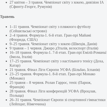
27 квітня – 3 травня. Чемпіонат світу з хокею, дивізіон IA
(Сфинту-Георге, Румунія)
Травень
1–11 травня. Чемпіонат світу з пляжного футболу
(Сейшельські острови)
2–4 травня. Формула-1. 6-й етап. Гран-прі Майамі
(Флорида, США)
9–25 травня. Чемпіонат світу з хокею (Швеція, Данія)
9 травня – 1 червня. Джиро д'Італія, велоспорт (Італія)
16–18 травня. Формула-1. 7-й етап. Гран-прі Емілії-Романьї
(Імола, Італія)
17–25 травня. Чемпіонат світу з настільного тенісу (Доха,
Катар)
21 травня. Фінал Ліги Європи УЄФА (Більбао, Іспанія)
23–25 травня. Формула-1. 8-й етап. Гран-прі Монако
(Монако)
25 травня – 8 червня. Ролан Гаррос, теніс (Париж,
Франція)
28 травня. Фінал Ліги конференцій УЄФА (Вроцлав,
Польща)
26–31 травня. Чемпіонат Європи зі спортивної гімнастики
(Лейпциг, Німеччина)