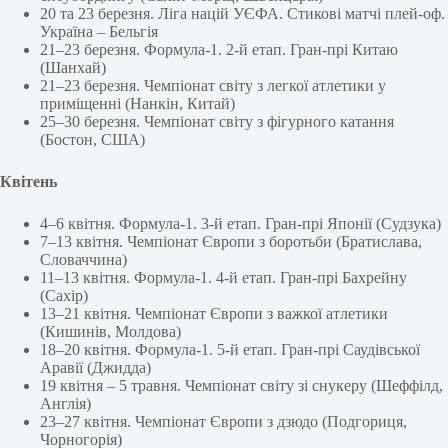
20 та 23 березня. Ліга націй УЄФА. Стикові матчі плей-оф.
Україна – Бельгія
21–23 березня. Формула-1. 2-й етап. Гран-прі Китаю
(Шанхай)
21–23 березня. Чемпіонат світу з легкої атлетики у
приміщенні (Нанкін, Китай)
25–30 березня. Чемпіонат світу з фігурного катання
(Бостон, США)
Квітень
4–6 квітня. Формула-1. 3-й етап. Гран-прі Японії (Судзука)
7–13 квітня. Чемпіонат Європи з боротьби (Братислава,
Словаччина)
11–13 квітня. Формула-1. 4-й етап. Гран-прі Бахрейну
(Сахір)
13–21 квітня. Чемпіонат Європи з важкої атлетики
(Кишинів, Молдова)
18–20 квітня. Формула-1. 5-й етап. Гран-прі Саудівської
Аравії (Джидда)
19 квітня – 5 травня. Чемпіонат світу зі снукеру (Шеффілд,
Англія)
23–27 квітня. Чемпіонат Європи з дзюдо (Подгориця,
Чорногорія)