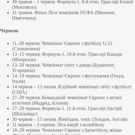
30 травня – 1 червня. Формула-1. 9-й етап. Гран-прі Іспанії
(Монтмело)
31 травня. Фінал Ліги чемпіонів УЄФА (Мюнхен,
Німеччина)
Червень
11–28 червня. Чемпіонат Європи з футболу U-21
(Словаччина)
13–15 червня. Формула-1. 10-й етап. Гран-прі Канади
(Монреаль)
13–20 червня. Чемпіонат світу з дзюдо (Будапешт,
Угорщина)
14–19 червня. Чемпіонат Європи з фехтування (Генуя,
Італія)
14 червня – 13 липня. Клубний чемпіонат світу з футболу
(США)
27–29 червня. Командний чемпіонат Європи з легкої
атлетики (Мадрид, Іспанія)
27–29 червня. Формула-1. 11-й етап. Гран-прі Австрії
(Шпільберг)
30 червня – 13 липня. Вімблдон, теніс (Лондон, Англія)
11 червня – 3 серпня. Ліга націй з волейболу
18–29 червня. Чемпіонат Європи з баскетболу, жінки