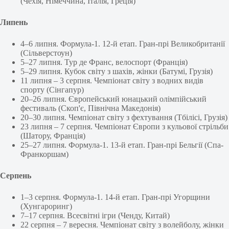
(Чехія, Німеччина, Італія, Греція)
Липень
4–6 липня. Формула-1. 12-й етап. Гран-прі Великобританії
(Сільверстоун)
5–27 липня. Тур де Франс, велоспорт (Франція)
5–29 липня. Кубок світу з шахів, жінки (Батумі, Грузія)
11 липня – 3 серпня. Чемпіонат світу з водних видів
спорту (Сінгапур)
20–26 липня. Європейський юнацький олімпійський
фестиваль (Скоп'є, Північна Македонія)
20–30 липня. Чемпіонат світу з фехтування (Тбілісі, Грузія)
23 липня – 7 серпня. Чемпіонат Європи з кульової стрільби
(Шатору, Франція)
25–27 липня. Формула-1. 13-й етап. Гран-прі Бельгії (Спа-
Франкоршам)
Серпень
1–3 серпня. Формула-1. 14-й етап. Гран-прі Угорщини
(Хунгароринг)
7–17 серпня. Всесвітні ігри (Ченду, Китай)
22 серпня – 7 вересня. Чемпіонат світу з волейболу, жінки