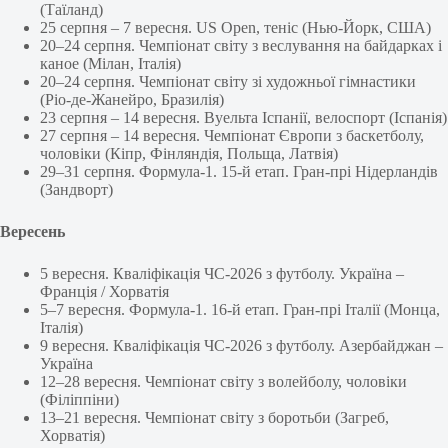
(Таїланд)
25 серпня – 7 вересня. US Open, теніс (Нью-Йорк, США)
20–24 серпня. Чемпіонат світу з веслування на байдарках і
каное (Мілан, Італія)
20–24 серпня. Чемпіонат світу зі художньої гімнастики
(Ріо-де-Жанейро, Бразилія)
23 серпня – 14 вересня. Вуельта Іспанії, велоспорт (Іспанія)
27 серпня – 14 вересня. Чемпіонат Європи з баскетболу,
чоловіки (Кіпр, Фінляндія, Польща, Латвія)
29–31 серпня. Формула-1. 15-й етап. Гран-прі Нідерландів
(Зандворт)
Вересень
5 вересня. Кваліфікація ЧС-2026 з футболу. Україна –
Франція / Хорватія
5–7 вересня. Формула-1. 16-й етап. Гран-прі Італії (Монца,
Італія)
9 вересня. Кваліфікація ЧС-2026 з футболу. Азербайджан –
Україна
12–28 вересня. Чемпіонат світу з волейболу, чоловіки
(Філіппіни)
13–21 вересня. Чемпіонат світу з боротьби (Загреб,
Хорватія)