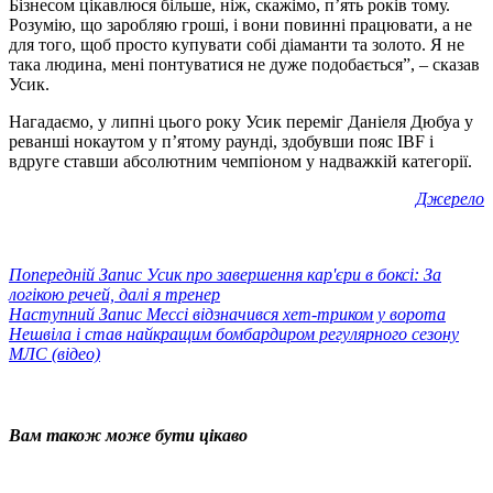
Бізнесом цікавлюся більше, ніж, скажімо, п’ять років тому.
Розумію, що заробляю гроші, і вони повинні працювати, а не
для того, щоб просто купувати собі діаманти та золото. Я не
така людина, мені понтуватися не дуже подобається”, – сказав
Усик.
Нагадаємо, у липні цього року Усик переміг Даніеля Дюбуа у
реванші нокаутом у п’ятому раунді, здобувши пояс IBF і
вдруге ставши абсолютним чемпіоном у надважкій категорії.
Джерело
Попередній
Запис
Усик про завершення кар'єри в боксі: За
логікою речей, далі я тренер
Наступний
Запис
Мессі відзначився хет-триком у ворота
Нешвіла і став найкращим бомбардиром регулярного сезону
МЛС (відео)
Вам також може бути цікаво