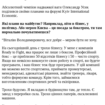
Абсолютний чемпіон надважкої ваги Олександр Усик
поділився своїми планами на форумі Kyiv International
Economic.
Які плани на майбутнє? Наприклад, піти в бізнес, у
політику. Або мером Києва – ця посада за боксером, ти там
нормально почуватимешся?
“Віталію Володимировичу, все добре – мером бути не хочу.
На сьогоднішній день є трохи бізнесу. У мене є компанія
Ready to Fight, яка працює не лише з боксом. Професійний
бокс – це приблизно 50 відсотків бізнесу і 50 – чисто спорту.
Якщо ви неякісно виконуєте свою роботу в спорті, ви будете
програвати, і ваш бізнес теж буде програвати. У цій компанії
ми можемо вести спортсмена, приймати промоутерські,
менеджерські, адвокатські рішення, знайти тренера, лікаря,
тобто формуємо команду. Крім того, займаємося
виготовленням спортивних речей та екіпіровки.
Трохи будуємо. Я вкладаю в будівництво там, де тепло. Є
завод з переробки скла. Трохи цінних паперів, ексклюзивні
машини.