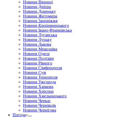
Новини Вінниці
Новини Дніпра
Новини Донецьку
Новини Житомира
Новини Запоріжжя
Новини Кропивницького
Новини Івано-Франківська
Новини Луганська
Новини Луцьку
Новини Львова
Новини Миколаїва
Новини Одеси
Новини Полтави
Новини Рівного
Новини Сімферополя
Новини Сум
Новини Тернополя
Новини Ужгорода
Новини Харкова
Новини Херсона
Новини Хмельницького
Новини Черкас
Новини Чернівців
Новини Чернігова
Погода