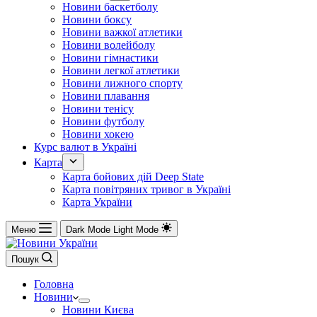
Новини баскетболу
Новини боксу
Новини важкої атлетики
Новини волейболу
Новини гімнастики
Новини легкої атлетики
Новини лижного спорту
Новини плавання
Новини тенісу
Новини футболу
Новини хокею
Курс валют в Україні
Карта
Карта бойових дій Deep State
Карта повітряних тривог в Україні
Карта України
Меню
Dark Mode
Light Mode
Пошук
Головна
Новини
Новини Києва