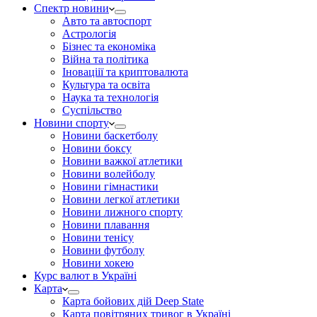
Спектр новини
Авто та автоспорт
Астрологія
Бізнес та економіка
Війна та політика
Іноваціії та криптовалюта
Культура та освіта
Наука та технологія
Суспільство
Новини спорту
Новини баскетболу
Новини боксу
Новини важкої атлетики
Новини волейболу
Новини гімнастики
Новини легкої атлетики
Новини лижного спорту
Новини плавання
Новини тенісу
Новини футболу
Новини хокею
Курс валют в Україні
Карта
Карта бойових дій Deep State
Карта повітряних тривог в Україні