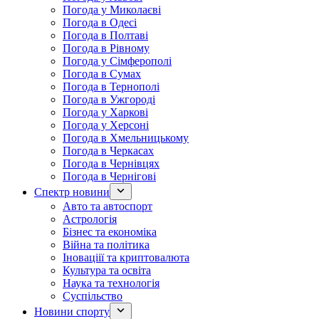
Погода у Миколаєві
Погода в Одесі
Погода в Полтаві
Погода в Рівному
Погода у Сімферополі
Погода в Сумах
Погода в Тернополі
Погода в Ужгороді
Погода у Харкові
Погода у Херсоні
Погода в Хмельницькому
Погода в Черкасах
Погода в Чернівцях
Погода в Чернігові
Спектр новини
Авто та автоспорт
Астрологія
Бізнес та економіка
Війна та політика
Іноваціії та криптовалюта
Культура та освіта
Наука та технологія
Суспільство
Новини спорту