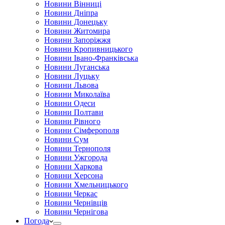
Новини Вінниці
Новини Дніпра
Новини Донецьку
Новини Житомира
Новини Запоріжжя
Новини Кропивницького
Новини Івано-Франківська
Новини Луганська
Новини Луцьку
Новини Львова
Новини Миколаїва
Новини Одеси
Новини Полтави
Новини Рівного
Новини Сімферополя
Новини Сум
Новини Тернополя
Новини Ужгорода
Новини Харкова
Новини Херсона
Новини Хмельницького
Новини Черкас
Новини Чернівців
Новини Чернігова
Погода