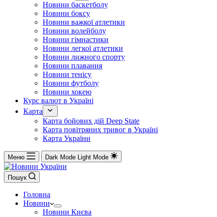
Новини баскетболу
Новини боксу
Новини важкої атлетики
Новини волейболу
Новини гімнастики
Новини легкої атлетики
Новини лижного спорту
Новини плавання
Новини тенісу
Новини футболу
Новини хокею
Курс валют в Україні
Карта
Карта бойових дій Deep State
Карта повітряних тривог в Україні
Карта України
Меню
Dark Mode
Light Mode
Пошук
Головна
Новини
Новини Києва