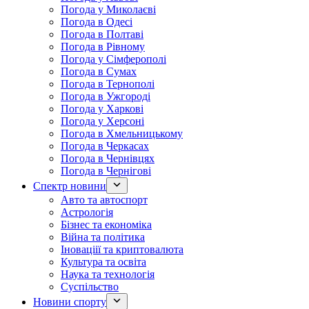
Погода у Миколаєві
Погода в Одесі
Погода в Полтаві
Погода в Рівному
Погода у Сімферополі
Погода в Сумах
Погода в Тернополі
Погода в Ужгороді
Погода у Харкові
Погода у Херсоні
Погода в Хмельницькому
Погода в Черкасах
Погода в Чернівцях
Погода в Чернігові
Спектр новини
Авто та автоспорт
Астрологія
Бізнес та економіка
Війна та політика
Іноваціії та криптовалюта
Культура та освіта
Наука та технологія
Суспільство
Новини спорту