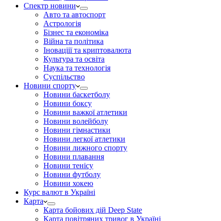
Спектр новини
Авто та автоспорт
Астрологія
Бізнес та економіка
Війна та політика
Іноваціії та криптовалюта
Культура та освіта
Наука та технологія
Суспільство
Новини спорту
Новини баскетболу
Новини боксу
Новини важкої атлетики
Новини волейболу
Новини гімнастики
Новини легкої атлетики
Новини лижного спорту
Новини плавання
Новини тенісу
Новини футболу
Новини хокею
Курс валют в Україні
Карта
Карта бойових дій Deep State
Карта повітряних тривог в Україні