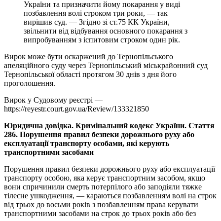
України та призначити йому покарання у виді
позбавлення волі строком три роки, — так
вирішив суд. — Згідно зі ст.75 КК України,
звільнити від відбування основного покарання з
випробуванням з іспитовим строком один рік.
Вирок може бути оскаржений до Тернопільського
апеляційного суду через Тернопільський міськрайонний суд
Тернопільської області протягом 30 днів з дня його
проголошення.
Вирок у Судовому реєстрі —
https://reyestr.court.gov.ua/Review/133321850
Юридична довідка. Кримінальний кодекс України. Стаття
286. Порушення правил безпеки дорожнього руху або
експлуатації транспорту особами, які керують
транспортними засобами
Порушення правил безпеки дорожнього руху або експлуатації
транспорту особою, яка керує транспортним засобом, якщо
вони спричинили смерть потерпілого або заподіяли тяжке
тілесне ушкодження, — караються позбавленням волі на строк
від трьох до восьми років з позбавленням права керувати
транспортними засобами на строк до трьох років або без