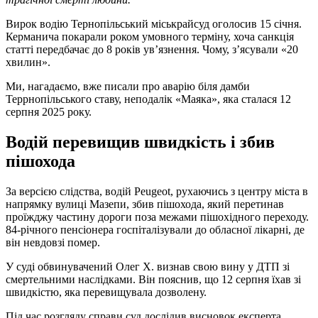
Вирок водію Тернопільський міськрайсуд оголосив 15 січня.
Керманича покарали роком умовного терміну, хоча санкція
статті передбачає до 8 років ув’язнення. Чому, з’ясували «20
хвилин».
Ми, нагадаємо, вже писали про аварію біля дамби
Террнопільського ставу, неподалік «Маяка», яка сталася 12
серпня 2025 року.
Водій перевищив швидкість і збив
пішохода
За версією слідства, водій Peugeot, рухаючись з центру міста в
напрямку вулиці Мазепи, збив пішохода, який перетинав
проїжджу частину дороги поза межами пішохідного переходу.
84-річного пенсіонера госпіталізували до обласної лікарні, де
він невдовзі помер.
У суді обвинувачений Олег Х. визнав свою вину у ДТП зі
смертельними наслідками. Він пояснив, що 12 серпня їхав зі
швидкістю, яка перевищувала дозволену.
Під час розгляду справи суд дослідив висновок експерта.