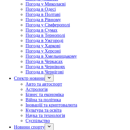
Погода у Миколаєві
Погода в Одесі
Погода в Полтаві
Погода в Рівному
Погода у Сімферополі
Погода в Сумах
Погода в Тернополі
Погода в Ужгороді
Погода у Харкові
Погода у Херсоні
Погода в Хмельницькому
Погода в Черкасах
Погода в Чернівцях
Погода в Чернігові
Спектр новини
Авто та автоспорт
Астрологія
Бізнес та економіка
Війна та політика
Іноваціії та криптовалюта
Культура та освіта
Наука та технологія
Суспільство
Новини спорту