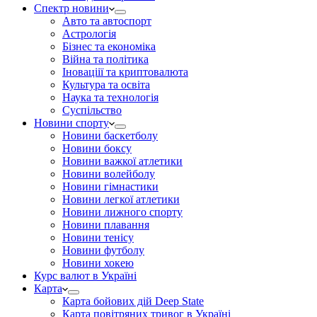
Спектр новини
Авто та автоспорт
Астрологія
Бізнес та економіка
Війна та політика
Іноваціії та криптовалюта
Культура та освіта
Наука та технологія
Суспільство
Новини спорту
Новини баскетболу
Новини боксу
Новини важкої атлетики
Новини волейболу
Новини гімнастики
Новини легкої атлетики
Новини лижного спорту
Новини плавання
Новини тенісу
Новини футболу
Новини хокею
Курс валют в Україні
Карта
Карта бойових дій Deep State
Карта повітряних тривог в Україні