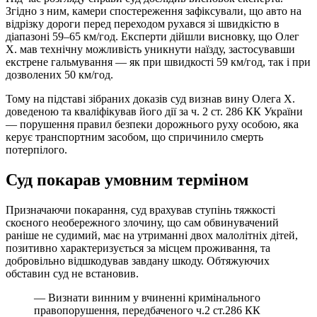
Згідно з ним, камери спостереження зафіксували, що авто на
відрізку дороги перед переходом рухався зі швидкістю в
діапазоні 59–65 км/год. Експерти дійшли висновку, що Олег
Х. мав технічну можливість уникнути наїзду, застосувавши
екстрене гальмування — як при швидкості 59 км/год, так і при
дозволених 50 км/год.
Тому на підставі зібраних доказів суд визнав вину Олега Х.
доведеною та кваліфікував його дії за ч. 2 ст. 286 КК України
— порушення правил безпеки дорожнього руху особою, яка
керує транспортним засобом, що спричинило смерть
потерпілого.
Суд покарав умовним терміном
Призначаючи покарання, суд врахував ступінь тяжкості
скоєного необережного злочину, що сам обвинувачений
раніше не судимий, має на утриманні двох малолітніх дітей,
позитивно характеризується за місцем проживання, та
добровільно відшкодував завдану шкоду. Обтяжуючих
обставин суд не встановив.
— Визнати винним у вчиненні кримінального
правопорушення, передбаченого ч.2 ст.286 КК