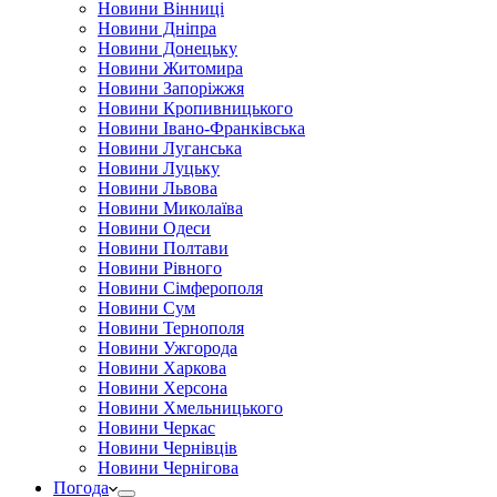
Новини Вінниці
Новини Дніпра
Новини Донецьку
Новини Житомира
Новини Запоріжжя
Новини Кропивницького
Новини Івано-Франківська
Новини Луганська
Новини Луцьку
Новини Львова
Новини Миколаїва
Новини Одеси
Новини Полтави
Новини Рівного
Новини Сімферополя
Новини Сум
Новини Тернополя
Новини Ужгорода
Новини Харкова
Новини Херсона
Новини Хмельницького
Новини Черкас
Новини Чернівців
Новини Чернігова
Погода