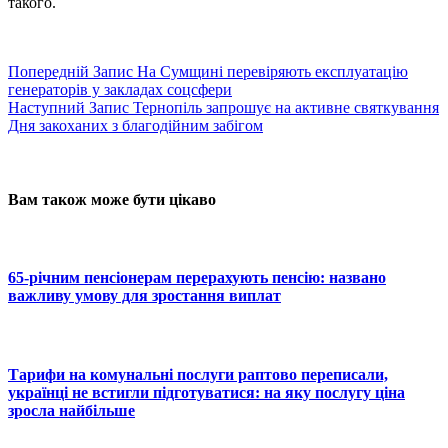
такого.
Попередній
Запис
На Сумщині перевіряють експлуатацію
генераторів у закладах соцсфери
Наступний
Запис
Тернопіль запрошує на активне святкування
Дня закоханих з благодійним забігом
Вам також може бути цікаво
65-річним пенсіонерам перерахують пенсію: названо
важливу умову для зростання виплат
Тарифи на комунальні послуги раптово переписали,
українці не встигли підготуватися: на яку послугу ціна
зросла найбільше