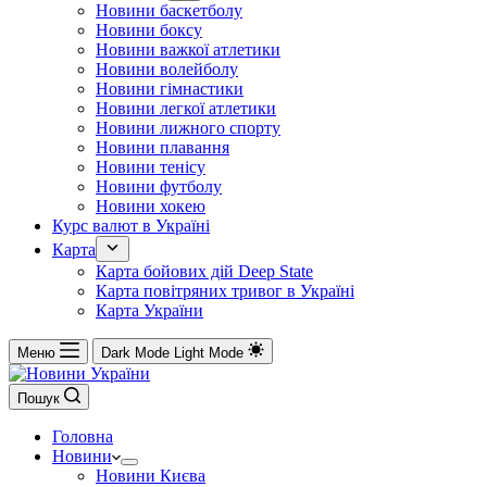
Новини баскетболу
Новини боксу
Новини важкої атлетики
Новини волейболу
Новини гімнастики
Новини легкої атлетики
Новини лижного спорту
Новини плавання
Новини тенісу
Новини футболу
Новини хокею
Курс валют в Україні
Карта
Карта бойових дій Deep State
Карта повітряних тривог в Україні
Карта України
Меню
Dark Mode
Light Mode
Пошук
Головна
Новини
Новини Києва