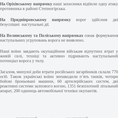
На Оріхівському напрямку
наші захисники відбили одну атак
противника в районі Степногірська.
На Придніпровському напрямку
ворог здійснив дві
безуспішні наступальні дії.
На Волинському та Поліському напрямках
ознак формуванн
наступальних угруповань ворога не виявлено.
Наші воїни завдають окупаційним військам відчутних втрат у
живій силі, техніці та активно підривають наступальний
потенціал ворога у тилу.
Загалом, минулої доби втрати російських загарбників склали 770
осіб. Також українські воїни знешкодили п’ять танків, чотири
бойові броньовані машини, 60 артилерійських систем, дві
реактивні системи залпового вогню, 1351 безпілотний літальний
апарат, 200 одиниць автомобільної техніки окупантів.