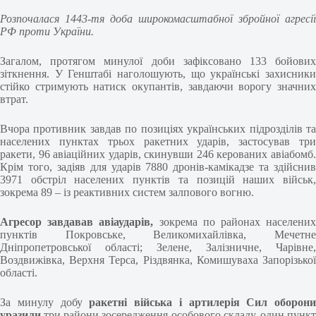
Розпочалася 1443-тя доба широкомасштабної збройної агресії
РФ проти України.
Загалом, протягом минулої доби зафіксовано 133 бойових
зіткнення. У Генштабі наголошують, що українські захисники
стійко стримують натиск окупантів, завдаючи ворогу значних
втрат.
Вчора противник завдав по позиціях українських підрозділів та
населених пунктах трьох ракетних ударів, застосував три
ракети, 96 авіаційних ударів, скинувши 246 керованих авіабомб.
Крім того, задіяв для ударів 7880 дронів-камікадзе та здійснив
3971 обстріл населених пунктів та позицій наших військ,
зокрема 89 – із реактивних систем залпового вогню.
Агресор завдавав авіаударів,
зокрема по районах населени
пунктів Покровське, Великомихайлівка, Мечетне
Дніпропетровської області; Зелене, Залізничне, Чарівне,
Воздвижівка, Верхня Терса, Різдвянка, Комишуваха Запорізької
області.
За минулу добу
ракетні війська і артилерія Сил оборони
уразили
три райони зосередження особового складу, один пункт