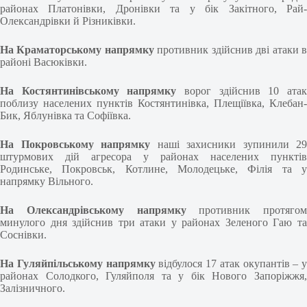
районах Платонівки, Дронівки та у бік Закітного, Рай-
Олександрівки й Різниківки.
На Краматорському напрямку
противник здійснив дві атаки 
районі Васюківки.
На Костянтинівському напрямку
ворог здійснив 10 ата
поблизу населених пунктів Костянтинівка, Плещіївка, Клебан-
Бик, Яблунівка та Софіївка.
На Покровському напрямку
наші захисники зупинили 29
штурмових дій агресора у районах населених пунктів
Родинське, Покровськ, Котлине, Молодецьке, Філія та у
напрямку Вільного.
На Олександрівському напрямку
противник протягом
минулого дня здійснив три атаки у районах Зеленого Гаю та
Соснівки.
На Гуляйпільському напрямку
відбулося 17 атак окупантів – у
районах Солодкого, Гуляйполя та у бік Нового Запоріжжя,
Залізничного.