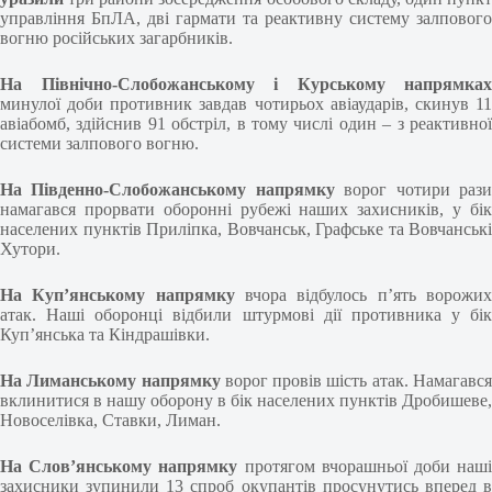
управління БпЛА, дві гармати та реактивну систему залпового
вогню російських загарбників.
На Північно-Слобожанському і Курському напрямках
минулої доби противник завдав чотирьох авіаударів, скинув 11
авіабомб, здійснив 91 обстріл, в тому числі один – з реактивної
системи залпового вогню.
На Південно-Слобожанському напрямку
ворог чотири раз
намагався прорвати оборонні рубежі наших захисників, у бік
населених пунктів Приліпка, Вовчанськ, Графське та Вовчанські
Хутори.
На Куп’янському напрямку
вчора відбулось п’ять ворожи
атак. Наші оборонці відбили штурмові дії противника у бік
Куп’янська та Кіндрашівки.
На Лиманському напрямку
ворог провів шість атак. Намагавс
вклинитися в нашу оборону в бік населених пунктів Дробишеве,
Новоселівка, Ставки, Лиман.
На Слов’янському напрямку
протягом вчорашньої доби наш
захисники зупинили 13 спроб окупантів просунутись вперед в