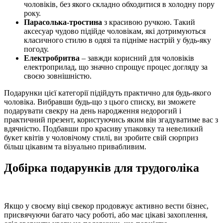
чоловіків, без якого складно обходитися в холодну пору
року.
Парасолька-тростина
з красивою ручкою. Такий
аксесуар чудово підійде чоловікам, які дотримуються
класичного стилю в одязі та підніме настрій у будь-яку
погоду.
Електробритва
– завжди корисний для чоловіків
електроприлад, що значно спрощує процес догляду за
своєю зовнішністю.
Подарунки цієї категорії підійдуть практично для будь-якого
чоловіка. Вибравши будь-що з цього списку, ви зможете
подарувати свекру на день народження недорогий і
практичний презент, користуючись яким він згадуватиме вас з
вдячністю. Подбавши про красиву упаковку та невеликий
букет квітів у чоловічому стилі, ви зробите свій сюрприз
більш цікавим та візуально привабливим.
Добірка подарунків для трудоголіка
Якщо у своєму віці свекор продовжує активно вести бізнес,
присвячуючи багато часу роботі, або має цікаві захоплення,