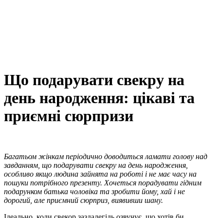
Що подарувати свекру на
день народження: цікаві та
приємні сюрпризи
Багатьом жінкам періодично доводиться ламати голову над
завданням, що подарувати свекру на день народження,
особливо якщо людина зайнята на роботі і не має часу на
пошуки потрібного презенту. Хочеться порадувати гідним
подарунком батька чоловіка та зробити йому, хай і не
дорогий, але приємний сюрприз, виявивши шану.
Ідеально, коли свекор заздалегідь озвучує, що хотів би