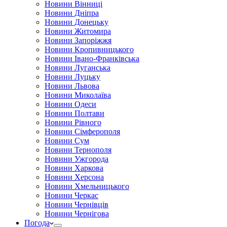
Новини Вінниці
Новини Дніпра
Новини Донецьку
Новини Житомира
Новини Запоріжжя
Новини Кропивницького
Новини Івано-Франківська
Новини Луганська
Новини Луцьку
Новини Львова
Новини Миколаїва
Новини Одеси
Новини Полтави
Новини Рівного
Новини Сімферополя
Новини Сум
Новини Тернополя
Новини Ужгорода
Новини Харкова
Новини Херсона
Новини Хмельницького
Новини Черкас
Новини Чернівців
Новини Чернігова
Погода