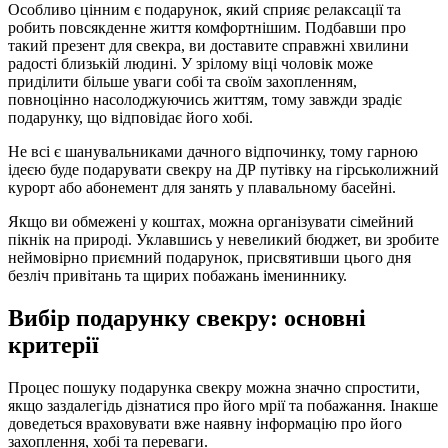
Особливо цінним є подарунок, який сприяє релаксації та
робить повсякденне життя комфортнішим. Подбавши про
такий презент для свекра, ви доставите справжні хвилини
радості близькій людині. У зрілому віці чоловік може
приділити більше уваги собі та своїм захопленням,
повноцінно насолоджуючись життям, тому завжди зрадіє
подарунку, що відповідає його хобі.
Не всі є шанувальниками дачного відпочинку, тому гарною
ідеєю буде подарувати свекру на ДР путівку на гірськолижний
курорт або абонемент для занять у плавальному басейні.
Якщо ви обмежені у коштах, можна організувати сімейний
пікнік на природі. Уклавшись у невеликий бюджет, ви зробите
неймовірно приємний подарунок, присвятивши цього дня
безліч привітань та щирих побажань імениннику.
Вибір подарунку свекру: основні
критерії
Процес пошуку подарунка свекру можна значно спростити,
якщо заздалегідь дізнатися про його мрії та побажання. Інакше
доведеться враховувати вже наявну інформацію про його
захоплення, хобі та переваги.