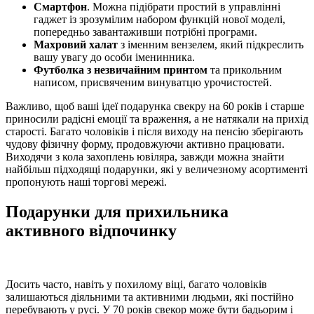
Смартфон
. Можна підібрати простий в управлінні
гаджет із зрозумілим набором функцій нової моделі,
попередньо завантаживши потрібні програми.
Махровий халат
з іменним вензелем, який підкреслить
вашу увагу до особи іменинника.
Футболка з незвичайним принтом
та прикольним
написом, присвяченим винуватцю урочистостей.
Важливо, щоб ваші ідеї подарунка свекру на 60 років і старше
приносили радісні емоції та враження, а не натякали на прихід
старості. Багато чоловіків і після виходу на пенсію зберігають
чудову фізичну форму, продовжуючи активно працювати.
Виходячи з кола захоплень ювіляра, завжди можна знайти
найбільш підходящі подарунки, які у величезному асортименті
пропонують наші торгові мережі.
Подарунки для прихильника
активного відпочинку
Досить часто, навіть у похилому віці, багато чоловіків
залишаються діяльними та активними людьми, які постійно
перебувають у русі. У 70 років свекор може бути бадьорим і