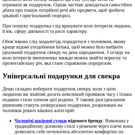
отримати як подарунок. Однак частіше доводиться самостійно
дбати про пошук потрібної речі або предмета, щоб зробити
цікавий і оригінальний сюрприз.
При пошуку подарунка слід врахувати коло інтересів людини,
її вік, сферу діяльності та риси характеру.
Обов’язково слід заздалегідь порадитися з чоловіком, якому
краще відомі уподобання батька, щоб можна було вибрати
ідеальний подарунок свекру на день народження. З огляду на
коло інтересів іменинника завжди можна знайти корисну та
презентабельну річ, яка стане справжнім сюрпризом.
Універсальні подарунки для свекра
Дещо складно вибирати подарунок свекру, коли з цією
людиною ви знайомі досить невеликий проміжок часу і тільки
недавно стали членом цієї родини. У такому разі ідеальним
рішенням стануть універсальні подарунки, розраховані на
чоловіків різних вікових категорій:
Чоловічі шкіряні сумки
відомого бренду
. Виконана у
традиційному діловому стилі з ременем через плече вона
дозволить себе почуватись абсолютно комфортно на