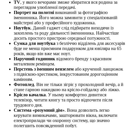
TV
, у якого вечорами зможе збиратися вся родина за
переглядом улюбленої передачі.
Портрет на полотні
виконаний за фотографією
іменинника. Його можна замовити у спеціалізованій
майстерні або у професійного художника.
Ноутбук
. Даний гаджет слід підбирати виходячи із
захоплень та роду діяльності іменинника. Найчастіше
досить простого пристрою середньої потужності.
Сумка для ноутбука
з безліччю відділень для аксесуарів
буде не менш приємним подарунком для ювіляра на 65
років, якщо він вже має ноут.
Наручний годинник
відомого бренду з красивим
металевим ремінцем.
Перстень з іменним вензелем
або кручений ланцюжок
з підвіскою-хрестиком, інкрустованим дорогоцінним
камінням.
Фотоплед
. Він не тільки зігріє у прохолодний вечір, а й
стане гарною накидкою на крісло-гойдалку або ліжко.
Крісло качалка
. У ньому комфортно дивитися
телевізор, читати книгу та просто відпочити після
трудового дня.
Система «розумний дім»
. Вона дозволить легко
керувати вимикачами, зашторювати вікна, включати
електроприлади чи охоронну систему, що значно
полегшить повсякденний побут.