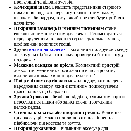
прогулянці та діловій зустрічі.
Колекційні шахи
. Більшість представників старшого
покоління віддають перевагу традиційним шахам,
шашкам або нардам, тому такий презент буде прийнято з
вдячністю.
Шкіряний гаманець із іменним тисненням
стане
ексклюзивним презентом для свекра. Рекомендується
перед врученням покласти заздалегідь кілька купюр,
щоб завжди водилися гроші.
Зручні
валізи на колесах
– відмінний подарунок свекру,
легкому на підйом і готовому проводити багато часу у
подорожах.
Масажна накидка на крісло
. Компактний пристрій
дозволить імениннику розслабитись після роботи,
виділивши кілька хвилин для релаксації.
Набір елітних сортів чаю
можна подарувати на день
народження свекру, який є істинним поціновувачем
цього напою, що бадьорить.
Зручний рюкзак
з безліччю відділів, з яким комфортно
пересуватися пішки або здійснюючи прогулянки
велосипедом.
Стильна краватка або шкіряний ремінь
. Колекцію
цих аксесуарів можна поповнювати нескінченно,
підбираючи під костюм та взуття.
Шкіряні рукавички
– відмінний аксесуар для