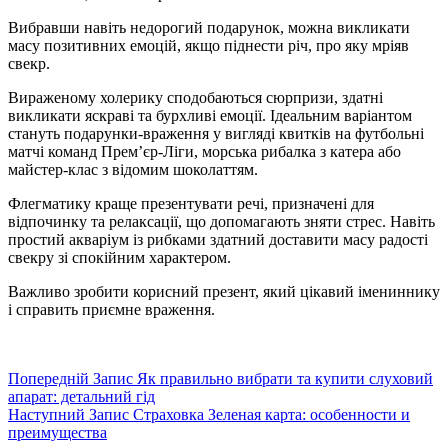
Вибравши навіть недорогий подарунок, можна викликати
масу позитивних емоцій, якщо піднести річ, про яку мріяв
свекр.
Вираженому холерику сподобаються сюрпризи, здатні
викликати яскраві та бурхливі емоції. Ідеальним варіантом
стануть подарунки-враження у вигляді квитків на футбольні
матчі команд Прем’єр-Ліги, морська рибалка з катера або
майстер-клас з відомим шоколаттям.
Флегматику краще презентувати речі, призначені для
відпочинку та релаксації, що допомагають зняти стрес. Навіть
простий акваріум із рибками здатний доставити масу радості
свекру зі спокійним характером.
Важливо зробити корисний презент, який цікавий імениннику
і справить приємне враження.
Попередній
Запис
Як правильно вибрати та купити слуховий
апарат: детальний гід
Наступний
Запис
Страховка Зеленая карта: особенности и
преимущества