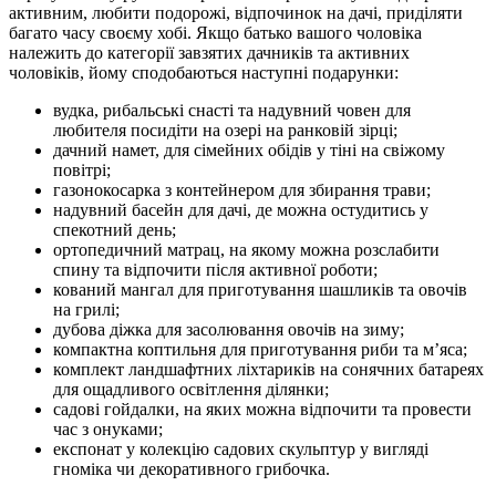
активним, любити подорожі, відпочинок на дачі, приділяти
багато часу своєму хобі. Якщо батько вашого чоловіка
належить до категорії завзятих дачників та активних
чоловіків, йому сподобаються наступні подарунки:
вудка, рибальські снасті та надувний човен для
любителя посидіти на озері на ранковій зірці;
дачний намет, для сімейних обідів у тіні на свіжому
повітрі;
газонокосарка з контейнером для збирання трави;
надувний басейн для дачі, де можна остудитись у
спекотний день;
ортопедичний матрац, на якому можна розслабити
спину та відпочити після активної роботи;
кований мангал для приготування шашликів та овочів
на грилі;
дубова діжка для засолювання овочів на зиму;
компактна коптильня для приготування риби та м’яса;
комплект ландшафтних ліхтариків на сонячних батареях
для ощадливого освітлення ділянки;
садові гойдалки, на яких можна відпочити та провести
час з онуками;
експонат у колекцію садових скульптур у вигляді
гноміка чи декоративного грибочка.