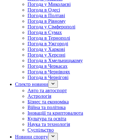
Погода у Миколаєві
Погода в Одесі
Погода в Полтаві
Погода в Рівному
Погода у Сімферополі
Погода в Сумах
Погода в Тернополі
Погода в Ужгороді
Погода у Харкові
Погода у Херсоні
Погода в Хмельницькому
Погода в Черкасах
Погода в Чернівцях
Погода в Чернігові
Спектр новини
Авто та автоспорт
Астрологія
Бізнес та економіка
Війна та політика
Іноваціії та криптовалюта
Культура та освіта
Наука та технологія
Суспільство
Новини спорту