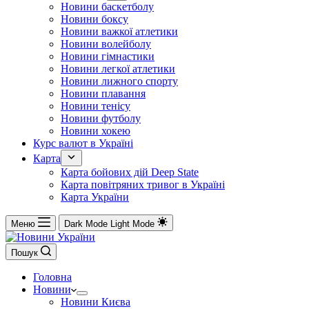
Новини баскетболу
Новини боксу
Новини важкої атлетики
Новини волейболу
Новини гімнастики
Новини легкої атлетики
Новини лижного спорту
Новини плавання
Новини тенісу
Новини футболу
Новини хокею
Курс валют в Україні
Карта
Карта бойових дій Deep State
Карта повітряних тривог в Україні
Карта України
Меню
Dark Mode
Light Mode
Пошук
Головна
Новини
Новини Києва