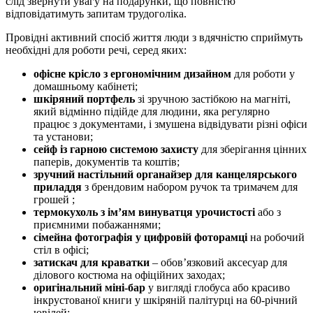
слід звернути увагу на подарунки, що повністю
відповідатимуть запитам трудоголіка.
Провідні активний спосіб життя люди з вдячністю сприймуть
необхідні для роботи речі, серед яких:
офісне крісло з ергономічним дизайном
для роботи у
домашньому кабінеті;
шкіряний портфель
зі зручною застібкою на магніті,
який відмінно підійде для людини, яка регулярно
працює з документами, і змушена відвідувати різні офіси
та установи;
сейф із гарною системою захисту
для зберігання цінних
паперів, документів та коштів;
зручний настільний органайзер для канцелярського
приладдя
з брендовим набором ручок та тримачем для
грошей ;
термокухоль з ім’ям винуватця урочистості
або з
приємними побажаннями;
сімейна фотографія у цифровій фоторамці
на робочий
стіл в офісі;
затискач для краватки
– обов’язковий аксесуар для
ділового костюма на офіційних заходах;
оригінальний міні-бар
у вигляді глобуса або красиво
інкрустованої книги у шкіряній палітурці на 60-річний
ювілей;