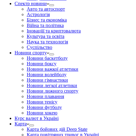
Спектр новини
Авто та автоспорт
Астрологія
Бізнес та економіка
Війна та політика
Іноваціії та криптовалюта
Культура та освіта
Наука та технологія
Суспільство
Новини спорту
Новини баскетболу
Новини боксу
Новини важкої атлетики
Новини волейболу
Новини гімнастики
Новини легкої атлетики
Новини лижного спорту
Новини плавання
Новини тенісу
Новини футболу
Новини хокею
Курс валют в Україні
Карта
Карта бойових дій Deep State
Карта повітряних тривог в Україні