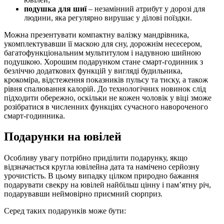
подушка для шиї
– незамінний атрибут у дорозі для
людини, яка регулярно вирушає у ділові поїздки.
Можна презентувати компактну валізку мандрівника,
укомплектувавши її маскою для сну, дорожнім несесером,
багатофункціональним мультитулом і надувною шийною
подушкою. Хорошим подарунком стане смарт-годинник з
безліччю додаткових функцій у вигляді будильника,
крокоміра, відстеження показників пульсу та тиску, а також
рівня спалювання калорій. До технологічних новинок слід
підходити обережно, оскільки не кожен чоловік у віці зможе
розібратися в численних функціях сучасного навороченого
смарт-годинника.
Подарунки на ювілей
Особливу увагу потрібно приділити подарунку, якщо
відзначається кругла ювілейна дата та намічено серйозну
урочистість. В цьому випадку цілком природно бажання
подарувати свекру на ювілей найбільш цінну і пам’ятну річ,
подарувавши неймовірно приємний сюрприз.
Серед таких подарунків може бути: