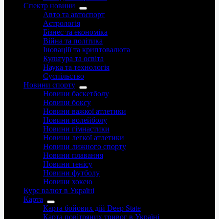
Спектр новини
Авто та автоспорт
Астрологія
Бізнес та економіка
Війна та політика
Іноваціії та криптовалюта
Культура та освіта
Наука та технологія
Суспільство
Новини спорту
Новини баскетболу
Новини боксу
Новини важкої атлетики
Новини волейболу
Новини гімнастики
Новини легкої атлетики
Новини лижного спорту
Новини плавання
Новини тенісу
Новини футболу
Новини хокею
Курс валют в Україні
Карта
Карта бойових дій Deep State
Карта повітряних тривог в Україні