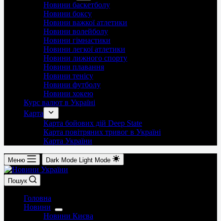
Новини баскетболу
Новини боксу
Новини важкої атлетики
Новини волейболу
Новини гімнастики
Новини легкої атлетики
Новини лижного спорту
Новини плавання
Новини тенісу
Новини футболу
Новини хокею
Курс валют в Україні
Карта
Карта бойових дій Deep State
Карта повітряних тривог в Україні
Карта України
Меню
Dark Mode
Light Mode
Пошук
Головна
Новини
Новини Києва