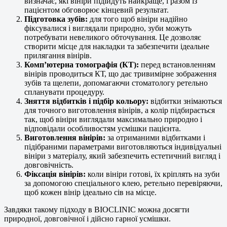
визначає, які вініри підійдуть найкраще, і разом із
пацієнтом обговорює кінцевий результат.
Підготовка зубів:
для того щоб вініри надійно
фіксувалися і виглядали природно, зуби можуть
потребувати невеликого обточування. Це дозволяє
створити місце для накладки та забезпечити ідеальне
прилягання вінірів.
Комп’ютерна томографія (КТ):
перед встановленням
вінірів проводиться КТ, що дає тривимірне зображення
зубів та щелепи, допомагаючи стоматологу ретельно
спланувати процедуру.
Зняття відбитків і підбір кольору:
відбитки знімаються
для точного виготовлення вінірів, а колір підбирається
так, щоб вініри виглядали максимально природно і
відповідали особливостям усмішки пацієнта.
Виготовлення вінірів:
за отриманими відбитками і
підібраними параметрами виготовляються індивідуальні
вініри з матеріалу, який забезпечить естетичний вигляд і
довговічність.
Фіксація вінірів:
коли вініри готові, їх кріплять на зуби
за допомогою спеціального клею, ретельно перевіряючи,
щоб кожен вінір ідеально сів на місце.
Завдяки такому підходу в BIOCLINIC можна досягти
природної, довговічної і дійсно гарної усмішки.