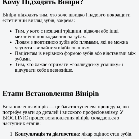
Кому Підходять Вініри?
Вініри підходять тим, хто хоче швидко і надовго покращити
естетичний вигляд зубів, зокрема:
Тим, у кого є незначні тріщини, відколи або інші
механічні пошкодження на зубах.
Людям з жовтизною зубів або плямами, які не можна
усунути звичайним відбілюванням.
Пацієнтам із нерівною формою зубів або відстанями між
зубами.
Тим, хто бажає отримати «голлівудську усмішку» і
відчувати себе впевненіше.
Етапи Встановлення Вінірів
Встановлення вінірів — це багатоступенева процедура, що
потребує уваги до деталей і високого професіоналізму. У
BIOCLINIC процес встановлення вінірів складається з
наступних етапів:
Консультація та діагностика:
лікар оцінює стан зубів,