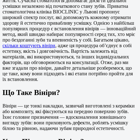
життя. Сучасна стоматологія допомагає досягти ідеальної
усмішки незалежно від початкового стану зубів. Приватна
стоматологічна клініка BIOCLINIC у Львові пропонує
широкий спектр послуг, які допоможуть кожному отримати
здорову й естетично привабливу усмішку. Однією з найбільш
популярних процедур є встановлення вінірів — інноваційний
метод, який швидко набирає популярності серед тих, хто мріє
про бездоганні зуби та впевненість у собі. Багатьом цікаво,
скільки коштують вініри
, адже ця процедура об’єднує в собі
естетику, якість і довговічність. Вартість залежить від
матеріалів, які використовуються, та інших індивідуальних
факторів, що обговорюються на консультації. Отже, раз ми
вже згадали про вініри, давайте детальніше розберемося, що
це таке, кому вони підходять і які етапи потрібно пройти для
їх встановлення.
Що Таке Вініри?
Вініри — це тонкі накладки, зазвичай виготовлені з кераміки
або композиту, які фіксуються на передню поверхню зубів.
Їхнє головне призначення — вдосконалення зовнішнього
вигляду зубів: вони приховують дефекти, роблять усмішку
білою та рівною, надаючи зубам природної естетичності.