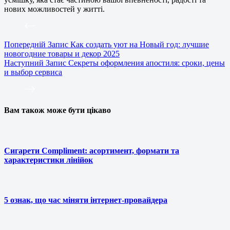
нових можливостей у житті.
Попередній
Запис
Как создать уют на Новый год: лучшие
новогодние товары и декор 2025
Наступний
Запис
Секреты оформления апостиля: сроки, цены
и выбор сервиса
Вам також може бути цікаво
Сигарети Compliment: асортимент, формати та
характеристики лінійок
5 ознак, що час міняти інтернет-провайдера