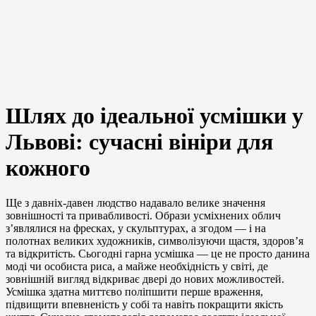
Шлях до ідеальної усмішки у
Львові: сучасні вініри для
кожного
Ще з давніх-давен людство надавало велике значення
зовнішності та привабливості. Образи усміхнених облич
з’являлися на фресках, у скульптурах, а згодом — і на
полотнах великих художників, символізуючи щастя, здоров’я
та відкритість. Сьогодні гарна усмішка — це не просто данина
моді чи особиста риса, а майже необхідність у світі, де
зовнішній вигляд відкриває двері до нових можливостей.
Усмішка здатна миттєво поліпшити перше враження,
підвищити впевненість у собі та навіть покращити якість