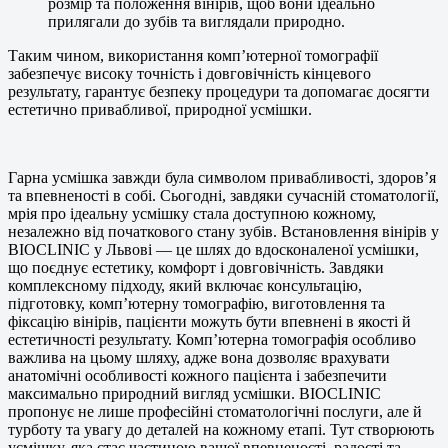
розмір та положення вінірів, щоб вони ідеально
прилягали до зубів та виглядали природно.
Таким чином, використання комп’ютерної томографії
забезпечує високу точність і довговічність кінцевого
результату, гарантує безпеку процедури та допомагає досягти
естетично привабливої, природної усмішки.
Гарна усмішка завжди була символом привабливості, здоров’я
та впевненості в собі. Сьогодні, завдяки сучасній стоматології,
мрія про ідеальну усмішку стала доступною кожному,
незалежно від початкового стану зубів. Встановлення вінірів у
BIOCLINIC у Львові — це шлях до вдосконаленої усмішки,
що поєднує естетику, комфорт і довговічність. Завдяки
комплексному підходу, який включає консультацію,
підготовку, комп’ютерну томографію, виготовлення та
фіксацію вінірів, пацієнти можуть бути впевнені в якості й
естетичності результату. Комп’ютерна томографія особливо
важлива на цьому шляху, адже вона дозволяє врахувати
анатомічні особливості кожного пацієнта і забезпечити
максимально природний вигляд усмішки. BIOCLINIC
пропонує не лише професійні стоматологічні послуги, але й
турботу та увагу до деталей на кожному етапі. Тут створюють
усмішку, яка стає частиною вашої впевненості, радості та