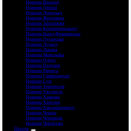
Новини Вінниці
Новини Дніпра
Новини Донецьку
Новини Житомира
Новини Запоріжжя
Новини Кропивницького
Новини Івано-Франківська
Новини Луганська
Новини Луцьку
Новини Львова
Новини Миколаїва
Новини Одеси
Новини Полтави
Новини Рівного
Новини Сімферополя
Новини Сум
Новини Тернополя
Новини Ужгорода
Новини Харкова
Новини Херсона
Новини Хмельницького
Новини Черкас
Новини Чернівців
Новини Чернігова
Погода