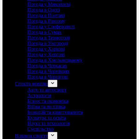
Погода у Миколаєві
Погода в Одесі
Погода в Полтаві
Погода в Рівному
Погода у Сімферополі
Погода в Сумах
Погода в Тернополі
Погода в Ужгороді
Погода у Харкові
Погода у Херсоні
Погода в Хмельницькому
Погода в Черкасах
Погода в Чернівцях
Погода в Чернігові
Спектр новини
Авто та автоспорт
Астрологія
Бізнес та економіка
Війна та політика
Іноваціії та криптовалюта
Культура та освіта
Наука та технологія
Суспільство
Новини спорту