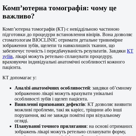
Комп’ютерна томографія: чому це
важливо?
Комп’ютерна томографія (КТ) є невіддільною частиною
підготовки до процедури встановлення вінірів. Вона дозволяє
стоматологам BIOCLINIC отримати детальне тривимірне
зображення зубів, щелепи та навколишніх тканин, що
забезпечує точність і передбачуваність результатів. Завдяки
КТ
зубів
, лікарі можуть ретельно спланувати процедуру,
враховуючи індивідуальні анатомічні особливості кожного
пацієнта.
КТ допомагає у:
Аналізі анатомічних особливостей
: завдяки об’ємному
зображенню лікарі можуть врахувати унікальні
особливості зубів і щелеп пацієнта.
Виявленні прихованих дефектів
: КТ дозволяє виявити
можливі проблеми, такі як карієс, тріщини або інші
порушення, які не завжди помітні при візуальному
огляді.
Плануванні точного прилягання
: на основі отриманих
зображень лікарі можуть ретельно спланувати форму,