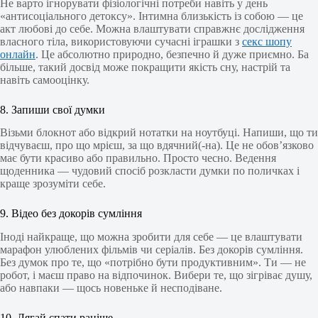
Не варто ігнорувати фізіологічні потреби навіть у день
«антисоціального детоксу». Інтимна близькість із собою — це
акт любові до себе. Можна влаштувати справжнє дослідження
власного тіла, використовуючи сучасні іграшки з
секс шопу
онлайн
. Це абсолютно природно, безпечно й дуже приємно. Ба
більше, такий досвід може покращити якість сну, настрій та
навіть самооцінку.
8. Запиши свої думки
Візьми блокнот або відкрий нотатки на ноутбуці. Напиши, що ти
відчуваєш, про що мрієш, за що вдячний(-на). Це не обов’язково
має бути красиво або правильно. Просто чесно. Ведення
щоденника — чудовий спосіб розкласти думки по поличках і
краще зрозуміти себе.
9. Відео без докорів сумління
Іноді найкраще, що можна зробити для себе — це влаштувати
марафон улюблених фільмів чи серіалів. Без докорів сумління.
Без думок про те, що «потрібно бути продуктивним». Ти — не
робот, і маєш право на відпочинок. Вибери те, що зігріває душу,
або навпаки — щось новеньке й несподіване.
10. Лягай спати раніше