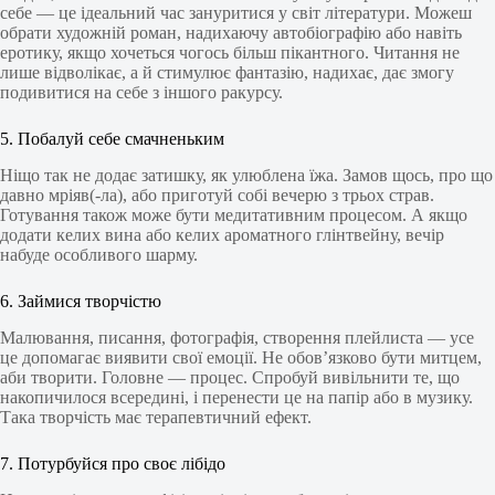
себе — це ідеальний час зануритися у світ літератури. Можеш
обрати художній роман, надихаючу автобіографію або навіть
еротику, якщо хочеться чогось більш пікантного. Читання не
лише відволікає, а й стимулює фантазію, надихає, дає змогу
подивитися на себе з іншого ракурсу.
5. Побалуй себе смачненьким
Ніщо так не додає затишку, як улюблена їжа. Замов щось, про що
давно мріяв(-ла), або приготуй собі вечерю з трьох страв.
Готування також може бути медитативним процесом. А якщо
додати келих вина або келих ароматного глінтвейну, вечір
набуде особливого шарму.
6. Займися творчістю
Малювання, писання, фотографія, створення плейлиста — усе
це допомагає виявити свої емоції. Не обов’язково бути митцем,
аби творити. Головне — процес. Спробуй вивільнити те, що
накопичилося всередині, і перенести це на папір або в музику.
Така творчість має терапевтичний ефект.
7. Потурбуйся про своє лібідо