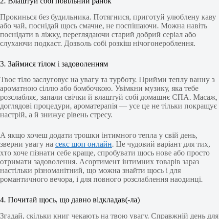
2. Влаштуй собі повільний ранок
Прокинься без будильника. Потягнися, приготуй улюблену каву
або чай, поснідай щось смачне, не поспішаючи. Можна навіть
поснідати в ліжку, переглядаючи старий добрий серіал або
слухаючи подкаст. Дозволь собі розкіш нічогонероблення.
3. Займися тілом і задоволенням
Твоє тіло заслуговує на увагу та турботу. Прийми теплу ванну з
ароматною сіллю або бомбочкою. Увімкни музику, яка тебе
розслабляє, запали свічки й влаштуй собі домашнє СПА. Масаж,
доглядові процедури, ароматерапія — усе це не тільки покращує
настрій, а й знижує рівень стресу.
А якщо хочеш додати трошки інтимного тепла у свій день,
зверни увагу на
секс шоп онлайн
. Це чудовий варіант для тих,
хто хоче пізнати себе краще, спробувати щось нове або просто
отримати задоволення. Асортимент інтимних товарів зараз
настільки різноманітний, що можна знайти щось і для
романтичного вечора, і для повного розслаблення наодинці.
4. Почитай щось, що давно відкладав(-ла)
Згадай, скільки книг чекають на твою увагу. Справжній день для