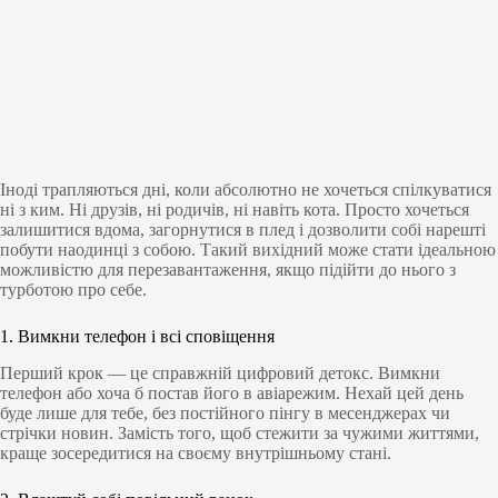
Іноді трапляються дні, коли абсолютно не хочеться спілкуватися
ні з ким. Ні друзів, ні родичів, ні навіть кота. Просто хочеться
залишитися вдома, загорнутися в плед і дозволити собі нарешті
побути наодинці з собою. Такий вихідний може стати ідеальною
можливістю для перезавантаження, якщо підійти до нього з
турботою про себе.
1. Вимкни телефон і всі сповіщення
Перший крок — це справжній цифровий детокс. Вимкни
телефон або хоча б постав його в авіарежим. Нехай цей день
буде лише для тебе, без постійного пінгу в месенджерах чи
стрічки новин. Замість того, щоб стежити за чужими життями,
краще зосередитися на своєму внутрішньому стані.