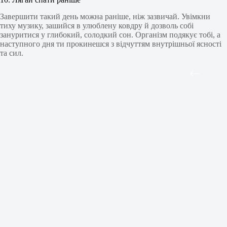
Завершити такий день можна раніше, ніж зазвичай. Увімкни
тиху музику, зашийся в улюблену ковдру й дозволь собі
зануритися у глибокий, солодкий сон. Організм подякує тобі, а
наступного дня ти прокинешся з відчуттям внутрішньої ясності
та сил.