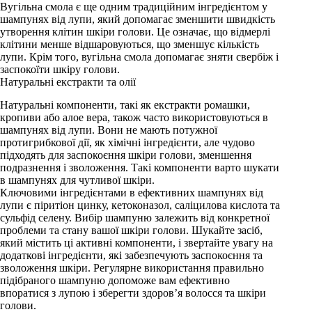
Вугільна смола є ще одним традиційним інгредієнтом у
шампунях від лупи, який допомагає зменшити швидкість
утворення клітин шкіри голови. Це означає, що відмерлі
клітини менше відшаровуються, що зменшує кількість
лупи. Крім того, вугільна смола допомагає зняти свербіж і
заспокоїти шкіру голови.
Натуральні екстракти та олії
Натуральні компоненти, такі як екстракти ромашки,
кропиви або алое вера, також часто використовуються в
шампунях від лупи. Вони не мають потужної
протигрибкової дії, як хімічні інгредієнти, але чудово
підходять для заспокоєння шкіри голови, зменшення
подразнення і зволоження. Такі компоненти варто шукати
в шампунях для чутливої шкіри.
Ключовими інгредієнтами в ефективних шампунях від
лупи є піритіон цинку, кетоконазол, саліцилова кислота та
сульфід селену. Вибір шампуню залежить від конкретної
проблеми та стану вашої шкіри голови. Шукайте засіб,
який містить ці активні компоненти, і звертайте увагу на
додаткові інгредієнти, які забезпечують заспокоєння та
зволоження шкіри. Регулярне використання правильно
підібраного шампуню допоможе вам ефективно
впоратися з лупою і зберегти здоров’я волосся та шкіри
голови.