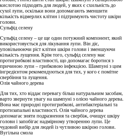
кислотою підходять для людей, у яких є схильність до
сухої лупи, оскільки вони допомагають зменшити
кількість відмерлих клітин і підтримують чистоту шкіри
голови.
Сульфід селену
Сульфід селену – це ще один потужний компонент, який
використовується для лікування лупи. Він діє,
уповільнюючи ріст клітин шкіри голови і зменшуючи
кількість лущення. Крім того, сульфід селену має
протигрибкові властивості, що допомагає боротися з
причиною лупи – грибковою інфекцією. Шампуні з цим
інгредієнтом рекомендуються для тих, у кого є помітне
свербіння та лущення.
Олія чайного дерева
Для тих, хто віддає перевагу більш натуральним засобам,
варто звернути увагу на шампуні з олією чайного дерева.
Вона має природні протигрибкові, антибактеріальні та
протизапальні властивості. Олія чайного дерева
допомагає зняти подразнення та свербіж, очищує шкіру
голови і запобігає надмірному утворенню лупи. Це
чудовий вибір для людей із чутливою шкірою голови.
Вугільна смола