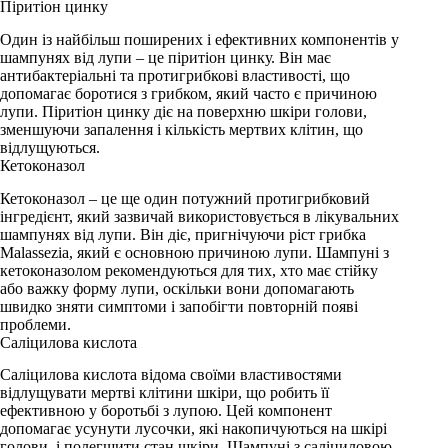
Піритіон цинку
Один із найбільш поширених і ефективних компонентів у
шампунях від лупи – це піритіон цинку. Він має
антибактеріальні та протигрибкові властивості, що
допомагає боротися з грибком, який часто є причиною
лупи. Піритіон цинку діє на поверхню шкіри голови,
зменшуючи запалення і кількість мертвих клітин, що
відлущуються.
Кетоконазол
Кетоконазол – це ще один потужний протигрибковий
інгредієнт, який зазвичай використовується в лікувальних
шампунях від лупи. Він діє, пригнічуючи ріст грибка
Malassezia, який є основною причиною лупи. Шампуні з
кетоконазолом рекомендуються для тих, хто має стійку
або важку форму лупи, оскільки вони допомагають
швидко зняти симптоми і запобігти повторній появі
проблеми.
Саліцилова кислота
Саліцилова кислота відома своїми властивостями
відлущувати мертві клітини шкіри, що робить її
ефективною у боротьбі з лупою. Цей компонент
допомагає усунути лусочки, які накопичуються на шкірі
голови, і полегшити стан шкіри. Шампуні з саліциловою