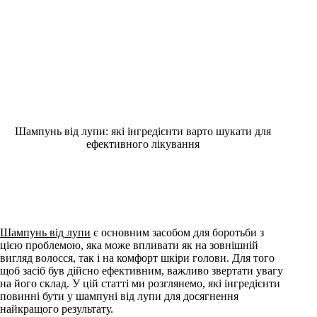
Шампунь від лупи: які інгредієнти варто шукати для
ефективного лікування
Шампунь від лупи
є основним засобом для боротьби з
цією проблемою, яка може впливати як на зовнішній
вигляд волосся, так і на комфорт шкіри голови. Для того
щоб засіб був дійсно ефективним, важливо звертати увагу
на його склад. У цій статті ми розглянемо, які інгредієнти
повинні бути у шампуні від лупи для досягнення
найкращого результату.