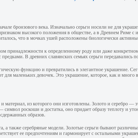
ачале бронзового века. Изначально серьги носили не для украшен
ризнаком высокого положения в обществе, а в Древнем Риме с и
талось, что в мочках ушей расположены биологически активные 
лом принадлежности к определенному роду или даже конкретном
предками. В древних славянских семьях серьги передавались по 
агическую функцию и превратились в элегантное украшение. Се
 для маленьких девочек. Это украшение, которое, как и много в
 и материал, из которого они изготовлены. Золото и серебро — 
 символ роскоши и достатка, оно придает образу теплоту и утон
 сдержанных образов.
а, а также серебряные модели. Золотые серьги бывают различных
ветствует ее предпочтениям и гармонирует с остальными украш