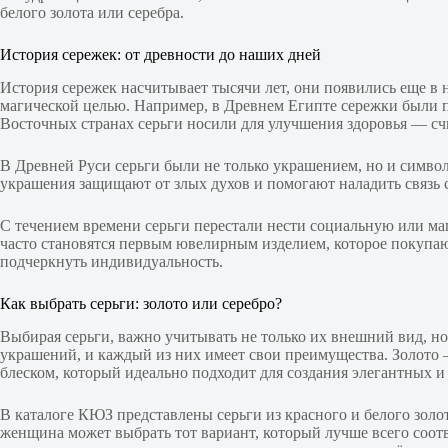
белого золота или серебра.
История сережек: от древности до наших дней
История сережек насчитывает тысячи лет, они появились еще в н
магической целью. Например, в Древнем Египте сережки были п
Восточных странах серьги носили для улучшения здоровья — счи
В Древней Руси серьги были не только украшением, но и симво
украшения защищают от злых духов и помогают наладить связь с 
С течением времени серьги перестали нести социальную или м
часто становятся первым ювелирным изделием, которое покупают
подчеркнуть индивидуальность.
Как выбрать серьги: золото или серебро?
Выбирая серьги, важно учитывать не только их внешний вид, но
украшений, и каждый из них имеет свои преимущества. Золото —
блеском, который идеально подходит для создания элегантных и
В каталоге КЮЗ представлены серьги из красного и белого золот
женщина может выбрать тот вариант, который лучше всего соот