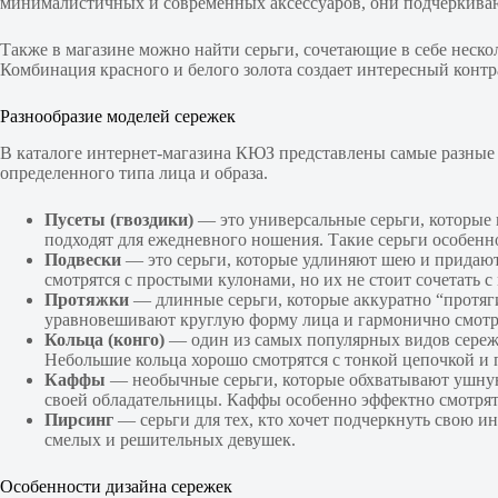
минималистичных и современных аксессуаров, они подчёркиваю
Также в магазине можно найти серьги, сочетающие в себе неск
Комбинация красного и белого золота создает интересный контр
Разнообразие моделей сережек
В каталоге интернет-магазина КЮЗ представлены самые разные 
определенного типа лица и образа.
Пусеты (гвоздики)
— это универсальные серьги, которые 
подходят для ежедневного ношения. Такие серьги особенно
Подвески
— это серьги, которые удлиняют шею и придают 
смотрятся с простыми кулонами, но их не стоит сочетать
Протяжки
— длинные серьги, которые аккуратно “протяг
уравновешивают круглую форму лица и гармонично смотрят
Кольца (конго)
— один из самых популярных видов сереже
Небольшие кольца хорошо смотрятся с тонкой цепочкой и 
Каффы
— необычные серьги, которые обхватывают ушную 
своей обладательницы. Каффы особенно эффектно смотрятс
Пирсинг
— серьги для тех, кто хочет подчеркнуть свою и
смелых и решительных девушек.
Особенности дизайна сережек