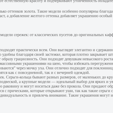
т естественную красоту и подчеркивают утонченность обладат
олько оттенков золота. Такие модели особенно популярны благо
аст, а добавление желтого оттенка добавляет украшению особый
модели сережек: от классических пусетов до оригинальных кафф
подходят практически всем. Они выглядят элегантно и сдержан
 удобны благодаря своей застежке, которая плотно закрывает шти
образу грациозность. Они подходят девушкам невысокого роста
 с массивными украшениями на шею, чтобы избежать перегруженн
иваются” через мочку уха. Они отлично подходят для поклонни
ся как с повседневной, так и с вечерней одеждой.
к. Серьги-кольца бывают разных размеров, от маленьких до кр
подвеской, а крупные модели — идеальный выбор для ярких и ув
раковину и могут носиться даже без прокола. Они придают об
я с прическами, которые открывают уши, так как такие серьги с
ндивидуальность и привлечь внимание. Такие украшения могут и