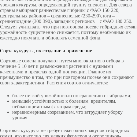
урожая кукурузы, определяющий группу спелости. Для севера
страны выбирают раннеспелые гибриды с ФАО 150-220,
центральных районов – среднеспелые (230-290), юга –
среднепоздние (300-390), западных регионов – с ФАО 180-250.
Следует учитывать, что при повторном посеве гибридных семян
урожайность существенно снижается, поэтому необходимо их
ежегодно покупать и обновлять семенной фонд.
Сорта кукурузы, их создание и применение
Сортовые семена получают путем многократного отбора в
течение 5-10 лет и размножения растений с нужными
качествами в пределах одной популяции. Главное их
преимущество в том, что при повторном посеве они сохраняют
свои характеристики. Растения сортов отличаются:
более низкой урожайностью по сравнению с гибридами;
меньшей устойчивостью к болезням, вредителям,
неблагоприятным факторам среды;
неравномерным созреванием, что затрудняет уборку
урожая.
Сортовая кукуруза не требует ежегодных закупок гибридных
семян, что выгодно для мелких фермеров и огородников-