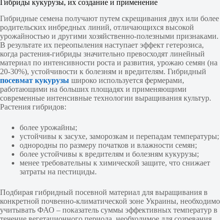
Гибриды кукурузы, их создание и применение
Гибридные семена получают путем скрещивания двух или более
родительских инбредных линий, отличающихся высокой
урожайностью и другими хозяйственно-полезными признаками.
В результате их переопыления наступает эффект гетерозиса,
когда растения-гибриды значительно превосходят линейный
материал по интенсивности роста и развития, урожаю семян (на
20-30%), устойчивости к болезням и вредителям. Гибридный
посевмат кукурузы
широко используется фермерами,
работающими на больших площадях и применяющими
современные интенсивные технологии выращивания культур.
Растения гибридов:
более урожайны;
устойчивы к засухе, заморозкам и перепадам температуры;
однородны по размеру початков и влажности семян;
более устойчивы к вредителям и болезням кукурузы;
менее требовательны к химической защите, что снижает
затраты на пестициды.
Подбирая гибридный посевной материал для выращивания в
конкретной почвенно-климатической зоне Украины, необходимо
учитывать ФАО – показатель суммы эффективных температур в
течение вегетационного периода, необходимое для созревания