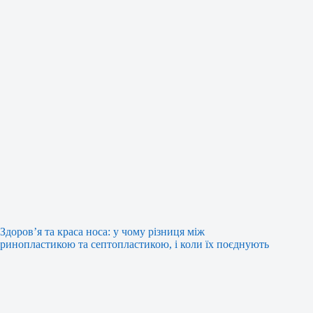
Здоров’я та краса носа: у чому різниця між
ринопластикою та септопластикою, і коли їх поєднують