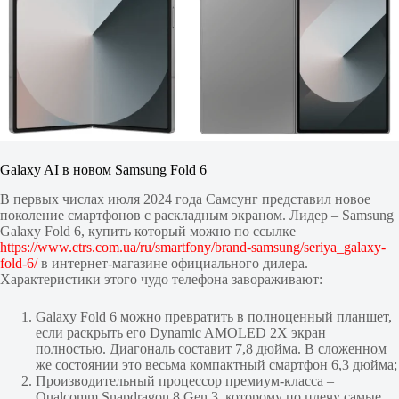
Galaxy AI в новом Samsung Fold 6
В первых числах июля 2024 года Самсунг представил новое
поколение смартфонов с раскладным экраном. Лидер – Samsung
Galaxy Fold 6, купить который можно по ссылке
https://www.ctrs.com.ua/ru/smartfony/brand-samsung/seriya_galaxy-
fold-6/
в интернет-магазине официального дилера.
Характеристики этого чудо телефона завораживают:
Galaxy Fold 6 можно превратить в полноценный планшет,
если раскрыть его Dynamic AMOLED 2X экран
полностью. Диагональ составит 7,8 дюйма. В сложенном
же состоянии это весьма компактный смартфон 6,3 дюйма;
Производительный процессор премиум-класса –
Qualcomm Snapdragon 8 Gen 3, которому по плечу самые