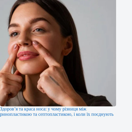
Здоров’я та краса носа: у чому різниця між
ринопластикою та септопластикою, і коли їх поєднують