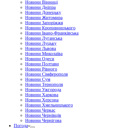
Новини Вінниці
Новини Дніпра
Новини Донецьку
Новини Житомира
Новини Запоріжжя
Новини Кропивницького
Новини Івано-Франківська
Новини Луганська
Новини Луцьку
Новини Львова
Новини Миколаїва
Новини Одеси
Новини Полтави
Новини Рівного
Новини Сімферополя
Новини Сум
Новини Тернополя
Новини Ужгорода
Новини Харкова
Новини Херсона
Новини Хмельницького
Новини Черкас
Новини Чернівців
Новини Чернігова
Погода