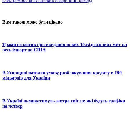
електромобілів встановив історичний рекорд
Вам також може бути цікаво
Трамп оголосив про введення нових 10-відсоткових мит на
весь імпорт до США
В Угорщині назвали умову розблокування кредиту в €90
мільярдів для України
В Україні вимикатимуть завтра світло: які будуть графіки
на четвер
© 2025 Новини України | Останні новини в Україні
Реклама: sale@portal24.org.ua