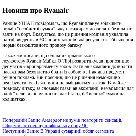
Новини про Ryanair
Раніше УНІАН повідомляв, що Ryanair планує збільшити
розмір “особистої сумки”, яку пасажирам дозволять безплатно
взяти на борт. Вказується, що це рішення компанія ухвалила
на тлі введення в ЄС нових законів, які регулюють збільшення
норми безкоштовного провозу багажу.
Також ми писали, що очільник ірландського
лоукостеру Ryanair Майкл О’Лірі розкритикував пропозицію
депутатів Європарламенту зобов’язати авіакомпанії дозволяти
пасажирам безоплатно брати із собою в літак два предмети
ручної поклажі. Він пояснив, що це рішення неможливо
реалізувати, оскільки вони не вміщаються в літак. В майже
повному літаку, за словами глави авіакомпанії, немає місця для
однієї невеликої ручної поклажі та однієї великої сумки на
коліщатках.
Попередній
Запис
Андердог не зумів повторити сенсації.
Сформовано першу півфінальну пару ЧС
Наступний
Запис
В Україні сумарний обсяг сегмента