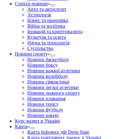
Спектр новини
Авто та автоспорт
Астрологія
Бізнес та економіка
Війна та політика
Іноваціії та криптовалюта
Культура та освіта
Наука та технологія
Суспільство
Новини спорту
Новини баскетболу
Новини боксу
Новини важкої атлетики
Новини волейболу
Новини гімнастики
Новини легкої атлетики
Новини лижного спорту
Новини плавання
Новини тенісу
Новини футболу
Новини хокею
Курс валют в Україні
Карта
Карта бойових дій Deep State
Карта повітряних тривог в Україні