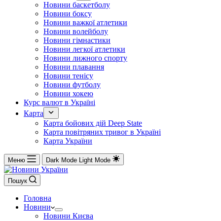
Новини баскетболу
Новини боксу
Новини важкої атлетики
Новини волейболу
Новини гімнастики
Новини легкої атлетики
Новини лижного спорту
Новини плавання
Новини тенісу
Новини футболу
Новини хокею
Курс валют в Україні
Карта
Карта бойових дій Deep State
Карта повітряних тривог в Україні
Карта України
Меню
Dark Mode
Light Mode
Пошук
Головна
Новини
Новини Києва