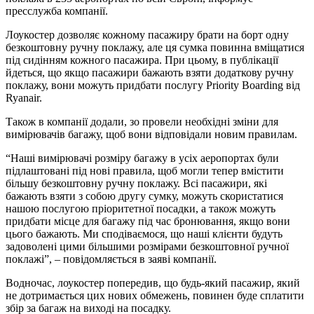
пресслужба компанії.
Лоукостер дозволяє кожному пасажиру брати на борт одну
безкоштовну ручну поклажу, але ця сумка повинна вміщатися
під сидінням кожного пасажира. При цьому, в публікації
йдеться, що якщо пасажири бажають взяти додаткову ручну
поклажу, вони можуть придбати послугу Priority Boarding від
Ryanair.
Також в компанії додали, зо провели необхідні зміни для
вимірювачів багажу, щоб вони відповідали новим правилам.
“Наші вимірювачі розміру багажу в усіх аеропортах були
підлаштовані під нові правила, щоб могли тепер вмістити
більшу безкоштовну ручну поклажу. Всі пасажири, які
бажають взяти з собою другу сумку, можуть скористатися
нашою послугою пріоритетної посадки, а також можуть
придбати місце для багажу під час бронювання, якщо вони
цього бажають. Ми сподіваємося, що наші клієнти будуть
задоволені цими більшими розмірами безкоштовної ручної
поклажі”, – повідомляється в заяві компанії.
Водночас, лоукостер попередив, що будь-який пасажир, який
не дотримається цих нових обмежень, повинен буде сплатити
збір за багаж на виході на посадку.