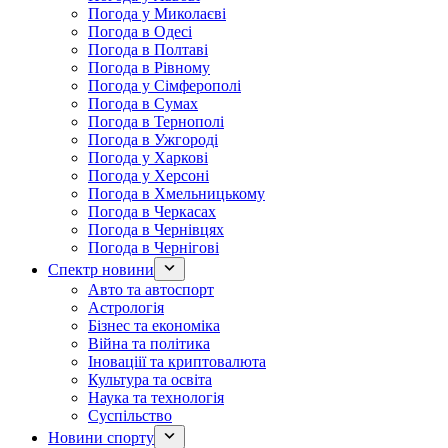
Погода у Миколаєві
Погода в Одесі
Погода в Полтаві
Погода в Рівному
Погода у Сімферополі
Погода в Сумах
Погода в Тернополі
Погода в Ужгороді
Погода у Харкові
Погода у Херсоні
Погода в Хмельницькому
Погода в Черкасах
Погода в Чернівцях
Погода в Чернігові
Спектр новини
Авто та автоспорт
Астрологія
Бізнес та економіка
Війна та політика
Іноваціії та криптовалюта
Культура та освіта
Наука та технологія
Суспільство
Новини спорту