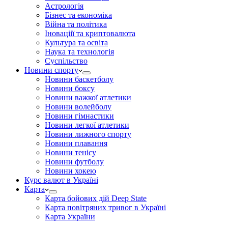
Астрологія
Бізнес та економіка
Війна та політика
Іноваціії та криптовалюта
Культура та освіта
Наука та технологія
Суспільство
Новини спорту
Новини баскетболу
Новини боксу
Новини важкої атлетики
Новини волейболу
Новини гімнастики
Новини легкої атлетики
Новини лижного спорту
Новини плавання
Новини тенісу
Новини футболу
Новини хокею
Курс валют в Україні
Карта
Карта бойових дій Deep State
Карта повітряних тривог в Україні
Карта України