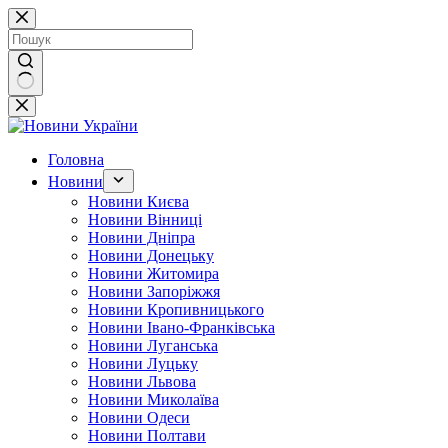
Перейти
до
вмісту
Немає
результатів
Головна
Новини
Новини Києва
Новини Вінниці
Новини Дніпра
Новини Донецьку
Новини Житомира
Новини Запоріжжя
Новини Кропивницького
Новини Івано-Франківська
Новини Луганська
Новини Луцьку
Новини Львова
Новини Миколаїва
Новини Одеси
Новини Полтави