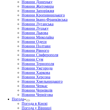
Новини Донецьку
Новини Житомира
Новини Запоріжжя
Новини Кропивницького
Новини Івано-Франківська
Новини Луганська
Новини Луцьку
Новини Львова
Новини Миколаїва
Новини Одеси
Новини Полтави
Новини Рівного
Новини Сімферополя
Новини Сум
Новини Тернополя
Новини Ужгорода
Новини Харкова
Новини Херсона
Новини Хмельницького
Новини Черкас
Новини Чернівців
Новини Чернігова
Погода
Погода в Києві
Погода у Вінниці