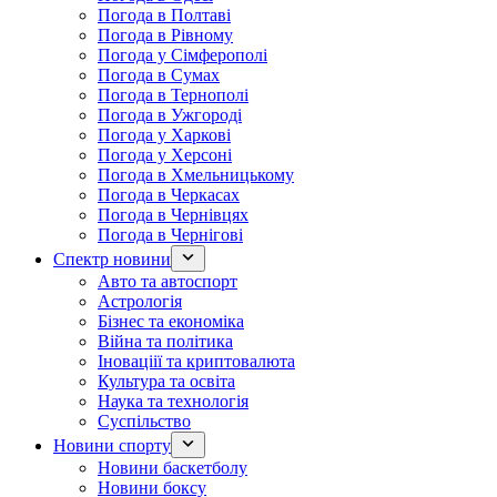
Погода в Полтаві
Погода в Рівному
Погода у Сімферополі
Погода в Сумах
Погода в Тернополі
Погода в Ужгороді
Погода у Харкові
Погода у Херсоні
Погода в Хмельницькому
Погода в Черкасах
Погода в Чернівцях
Погода в Чернігові
Спектр новини
Авто та автоспорт
Астрологія
Бізнес та економіка
Війна та політика
Іноваціії та криптовалюта
Культура та освіта
Наука та технологія
Суспільство
Новини спорту
Новини баскетболу
Новини боксу