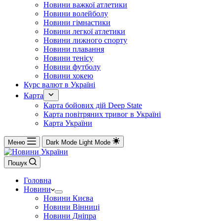
Новини важкої атлетики
Новини волейболу
Новини гімнастики
Новини легкої атлетики
Новини лижного спорту
Новини плавання
Новини тенісу
Новини футболу
Новини хокею
Курс валют в Україні
Карта
Карта бойових дій Deep State
Карта повітряних тривог в Україні
Карта України
Меню
Dark Mode
Light Mode
Пошук
Головна
Новини
Новини Києва
Новини Вінниці
Новини Дніпра